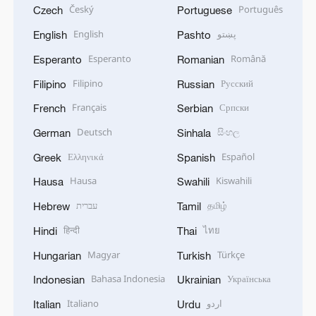
Český
Português
Czech
Portuguese
English
پښتو
English
Pashto
Esperanto
Română
Esperanto
Romanian
Filipino
Русский
Filipino
Russian
Français
Српски
French
Serbian
Deutsch
සිංහල
German
Sinhala
Ελληνικά
Español
Greek
Spanish
Hausa
Kiswahili
Hausa
Swahili
עברית
தமிழ்
Hebrew
Tamil
हिन्दी
ไทย
Hindi
Thai
Magyar
Türkçe
Hungarian
Turkish
Bahasa Indonesia
Українська
Indonesian
Ukrainian
Italiano
اردو
Italian
Urdu