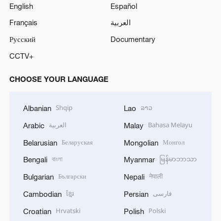
English
Español
Français
العربية
Русский
Documentary
CCTV+
CHOOSE YOUR LANGUAGE
Shqip
ລາວ
Albanian
Lao
العربية
Bahasa Melayu
Arabic
Malay
Беларуская
Монгол
Belarusian
Mongolian
বাংলা
မြန်မာဘာသာ
Bengali
Myanmar
Български
नेपाली
Bulgarian
Nepali
ខ្មែរ
فارسی
Cambodian
Persian
Hrvatski
Polski
Croatian
Polish