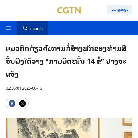
Language
search
ແນວ​ຄິດ​ກ່ຽວ​ກັບ​ການ​ກໍ່​ສ້າງ​ພັກ​ຂອງ​ທ່ານ​ສີ​
ຈິ້ນ​ຜິງ​ໄດ້​ວາງ “ການ​ຍຶດ​ໝັ້ນ 14 ຂໍ້” ຢ່າງ​ຈະ​
ແຈ້ງ
02:35:01 2026-06-16