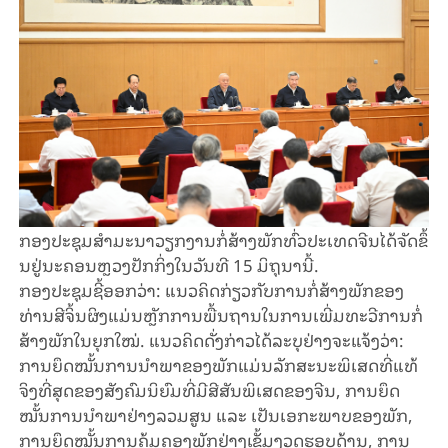
ກອງ​ປະ​ຊຸມ​ສຳ​ມະ​ນາ​ວຽກ​ງານ​ກໍ່​ສ້າງ​ພັກ​ທົ່ວ​ປະ​ເທດ​ຈີນ​ໄດ້​ຈັດ​ຂຶ້​
ນ​ຢູ່​ນະ​ຄອນຫຼວງ​ປັກ​ກິ່ງ​ໃນ​ວັນ​ທີ 15 ມິ​ຖຸ​ນາ​ນີ້.
ກອງ​ປະ​ຊຸມ​ຊີ້​ອອກວ່າ: ແນວ​ຄິດ​​ກ່ຽວ​ກັບ​ການກໍ່​ສ້າງ​ພັກ​ຂອງ​
ທ່ານ​ສີ​ຈິ້ນ​ຜິງ​ແມ່ນຫຼັກ​ການ​ພື້ນ​ຖານ​ໃນ​ການ​ເພີ່ມ​ທະ​ວີ​ການ​ກໍ່​
ສ້າງ​ພັກ​ໃນ​ຍຸກ​ໃໝ່. ແນວ​ຄິດ​ດັ່ງ​ກ່າວ​ໄດ້​ລະ​ບຸ​ຢ່າງ​ຈະ​ແຈ້ງ​ວ່າ:
ການ​ຍຶດ​ໝັ້ນ​ການ​ນຳ​ພາ​ຂອງ​ພັກ​ແມ່ນ​ລັກ​ສະ​ນະ​ພິ​ເສດ​ທີ່​ແທ້​
ຈິງ​ທີ່​ສຸດ​ຂອງ​ສັງ​ຄົມ​ນິ​ຍົມ​ທີ່​ມີ​ສີ​ສັນ​ພິ​ເສດ​ຂອງ​ຈີນ, ການ​ຍຶດ​
ໝັ້ນ​ການ​ນຳ​ພາ​ຢ່າງ​ລວມ​ສູນ ແລະ ເປັນ​ເອ​ກະ​ພາບ​ຂອງ​ພັກ,
ການ​ຍຶດ​ໝັ້ນ​ການ​ຄຸ້ມ​ຄອງ​ພັກ​ຢ່າງ​ເຂັ້ມ​ງວດ​ຮອບ​ດ້ານ, ການ​