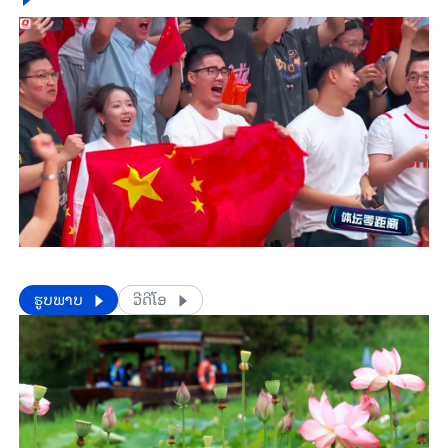
​​ຮູບພາບ
ວີດີໂອ