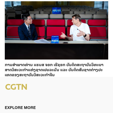
ການ​ສຳ​ພາດ​ທ່ານ ແຮນ​ສ ຈອກ ເຮີ​ຊອກ ​ບັນ​ດິດ​ສະ​ຖາ​ບັນວິ​ທະ​ຍາ​
ສາດວິ​ສະ​ວະ​ກຳ​ແຫ່ງ​ຊາດ​ເຢຍ​ລະ​ມັນ ແລະ ບັນ​ດິດ​ສັນ​ຊາດ​ຕ່າງ​ປະ​
ເທດ​ຂອງສະ​ຖາ​ບັນ​ວິ​ສະ​ວະ​ກຳ​ຈີນ
EXPLORE MORE