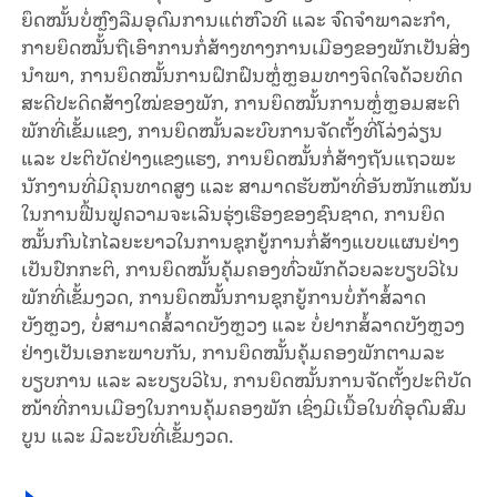
ຍຶດ​ໝັ້ນ​ບໍ່ຫຼົງ​ລືມ​ອຸ​ດົມ​ການ​ແຕ່​ຫົວ​ທີ ແລະ ຈົດ​ຈຳ​ພາ​ລະ​ກຳ,
ກາຍ​ຍຶດ​ໝັ້ນ​ຖື​ເອົາ​ການ​ກໍ່​ສ້າງ​ທາງ​ການ​ເມືອງ​ຂອງ​ພັກ​ເປັນ​ສິ່ງ​
ນຳ​ພາ, ການ​ຍຶດ​ໝັ້ນ​ການ​ຝຶກ​ຝົນຫຼໍ່ຫຼອມ​ທາງ​ຈິດ​ໃຈ​ດ້ວຍ​ທິດ​
ສະ​ດີ​ປະ​ດິດ​ສ້າງ​ໃໝ່​ຂອງ​ພັກ, ການ​ຍຶດ​ໝັ້ນການຫຼໍ່ຫຼອມ​ສະ​ຕິ​
ພັກ​ທີ່​ເຂັ້ມ​ແຂງ, ການ​ຍຶດ​ໝັ້ນ​ລະ​ບົບ​ການ​ຈັດ​ຕັ້ງ​ທີ່​ໂລ່ງ​ລ່ຽນ
ແລະ ປະ​ຕິ​ບັດ​ຢ່າງ​ແຂງ​ແຮງ, ການ​ຍຶດ​ໝັ້ນ​ກໍ່​ສ້າງ​ຖັນ​ແຖວ​ພະ​
ນັກ​ງານ​ທີ່​ມີຄຸນ​ທາດ​ສູງ ແລະ ​ສາ​ມາດ​ຮັບ​ໜ້າ​ທີ່​ອັນ​ໜັກ​ແໜ້ນ​
ໃນ​ການ​ຟື້ນ​ຟູ​ຄວາມ​ຈະ​ເລີນ​ຮຸ່ງ​ເຮືອງ​ຂອງ​ຊົນ​ຊາດ, ການ​ຍຶດ​
ໝັ້ນ​ກົນ​ໄກ​ໄລ​ຍະ​ຍາວ​ໃນ​ການ​ຊຸກ​ຍູ້​ການ​ກໍ່​ສ້າງ​ແບບ​ແຜນ​ຢ່າງ​
ເປັນ​ປົກ​ກະ​ຕິ, ການ​ຍຶດ​ໝັ້ນ​ຄຸ້ມ​ຄອງ​ທົ່ວ​ພັກ​ດ້ວຍ​ລະ​ບຽບວິ​ໄນ​
ພັກ​ທີ່​ເຂັ້ມ​ງວດ, ການ​ຍຶດ​ໝັ້ນ​ການ​ຊຸກ​ຍູ້​ການ​​ບໍ່​ກ້າ​ສໍ້​ລາດ​
ບັງຫຼວງ, ບໍ່​ສາ​ມາດ​ສໍ້​ລາດ​ບັງຫຼວງ ແລະ ບໍ່​ຢາກ​ສໍ້​ລາດ​ບັງຫຼວງ​
ຢ່າງ​ເປັນ​ເອ​ກະ​ພາບ​ກັນ, ການ​ຍຶດ​ໝັ້ນ​ຄຸ້ມ​ຄອງ​ພັກ​ຕາມ​ລະ​
ບຽບ​ການ ແລະ ລະ​ບຽບ​ວິ​ໄນ, ການ​ຍຶດ​ໝັ້ນ​ການ​ຈັດ​ຕັ້ງ​ປະ​ຕິ​ບັດ​
ໜ້າ​ທີ່​ການ​ເມືອງ​ໃນ​ການ​ຄຸ້​ມ​ຄອງ​ພັກ ເຊິ່ງ​ມີ​ເນື້ອ​ໃນ​ທີ່​ອຸ​ດົມ​ສົມ​
ບູນ ແລະ ມີລະ​ບົບ​ທີ່​​ເຂັ້ມ​ງວດ.