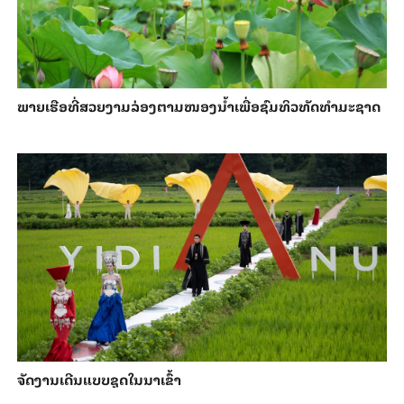
ພາຍ​ເຮືອທີ່​ສວຍ​ງາມ​ລ່ອງ​ຕາມ​​ໜອງນ້ຳ​​ເພື່ອ​ຊົມ​ທິວ​ທັດ​ທຳ​ມະ​ຊາດ
ຈັດງານເດີນແບບຊຸດໃນນາເຂົ້າ