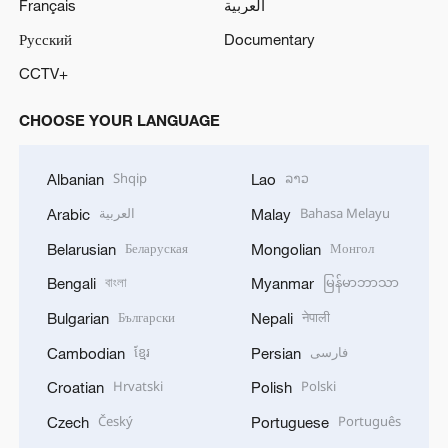
Français
العربية
Русский
Documentary
CCTV+
CHOOSE YOUR LANGUAGE
Shqip
ລາວ
Albanian
Lao
العربية
Bahasa Melayu
Arabic
Malay
Беларуская
Монгол
Belarusian
Mongolian
বাংলা
မြန်မာဘာသာ
Bengali
Myanmar
Български
नेपाली
Bulgarian
Nepali
ខ្មែរ
فارسی
Cambodian
Persian
Hrvatski
Polski
Croatian
Polish
Český
Português
Czech
Portuguese