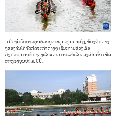
ເນື່ອງໃນໂອກາດບຸນຕ່ວນອູຈະໝູນວຽນມາເຖິງ,ທ້ອງຖິ່ນຕ່າງ
ໆຂອງຈີນໄດ້ຈັດກິດຈະກຳຕ່າງໆ ເຊັ່ນ:ການຊ່ວງເຮືອ
ມັງກອນ,ການຝຶກຊ່ວງເຮືອແລະ ການແຫ່ເຮືອຊ່ວງເປັນຕົ້ນ ເພື່ອ
ສະຫຼອງບຸນປະເພນີນີ້.