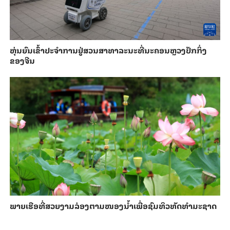
​ຫຸ່ນ​ຍົນ​ເຂົ້າ​ປະ​ຈຳ​ການ​ຢູ່​ສວນ​ສາ​ທາ​ລະ​ນະ​ທີ່​ນະ​ຄອນຫຼວງ​ປັກ​ກິ່ງ​
ຂອງ​ຈີນ
ພາຍ​ເຮືອທີ່​ສວຍ​ງາມ​ລ່ອງ​ຕາມ​​ໜອງນ້ຳ​​ເພື່ອ​ຊົມ​ທິວ​ທັດ​ທຳ​ມະ​ຊາດ