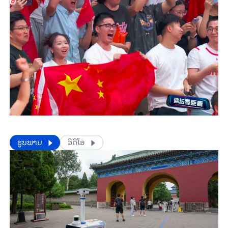
​​ຮູບພາບ
ວີດີໂອ