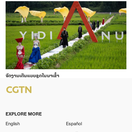
ຈັດງານເດີນແບບຊຸດໃນນາເຂົ້າ
EXPLORE MORE
English
Español