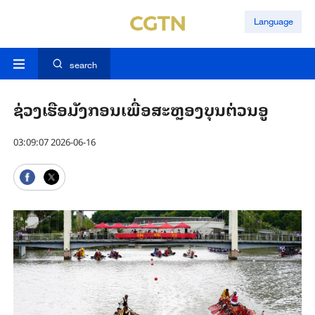
Language
search
ຊ່ວງເຮືອມັງກອນເພື່ອສະຫຼອງບຸນຕ່ວນອູ
03:09:07 2026-06-16