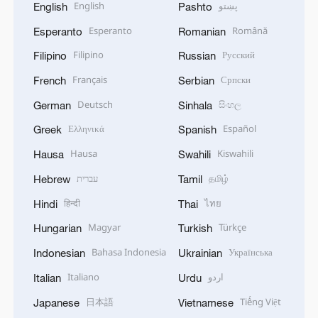
English
پښتو
English
Pashto
Esperanto
Română
Esperanto
Romanian
Filipino
Русский
Filipino
Russian
Français
Српски
French
Serbian
Deutsch
සිංහල
German
Sinhala
Ελληνικά
Español
Greek
Spanish
Hausa
Kiswahili
Hausa
Swahili
עברית
தமிழ்
Hebrew
Tamil
हिन्दी
ไทย
Hindi
Thai
Magyar
Türkçe
Hungarian
Turkish
Bahasa Indonesia
Українська
Indonesian
Ukrainian
Italiano
اردو
Italian
Urdu
日本語
Tiếng Việt
Japanese
Vietnamese