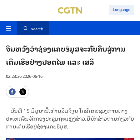
Language
search
ຈີນຫວັງວ່າຊ່ອງແຄບຮໍມຸສຈະກັບຄືນສູ່ການ
ເດີນເຮືອຢ່າງປອດໄພ ແລະ ເສລີ
02:23:36 2026-06-16
ວັນທີ 15 ມິຖຸນານີ້,ທ່ານລິນຈ້ຽນ ໂຄສົກກະຊວງການຕ່າງ
ປະເທດຈີນຈັດກອງປະຊຸມຖະແຫຼງຂ່າວ.ມີນັກຂ່າວຖາມກ່ຽວກັບ
ການເດີນເຮືອຢູ່ຊ່ອງແຄບຮໍມຸສ.