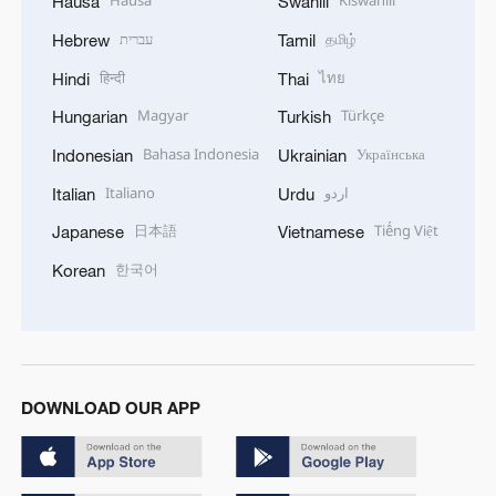
Hausa
Swahili
עברית
தமிழ்
Hebrew
Tamil
हिन्दी
ไทย
Hindi
Thai
Magyar
Türkçe
Hungarian
Turkish
Bahasa Indonesia
Українська
Indonesian
Ukrainian
Italiano
اردو
Italian
Urdu
日本語
Tiếng Việt
Japanese
Vietnamese
한국어
Korean
DOWNLOAD OUR APP