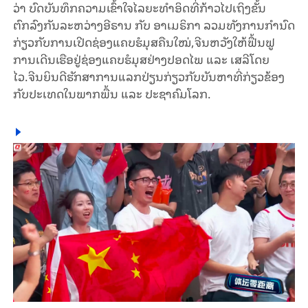
ວ່າ ບົດບັນທຶກຄວາມເຂົ້າໃຈໄລຍະທຳອິດທີ່ກ້າວໄປເຖິງຂັ້ນ
ຕົກລົງກັນລະຫວ່າງອີຣານ ກັບ ອາເມຣິກາ ລວມທັງການກຳນົດ
ກ່ຽວກັບການເປີດຊ່ອງແຄບຮໍມຸສຄືນໃໝ່,ຈີນຫວັງໃຫ້ຟື້ນຟູ
ການເດີນເຮືອຢູ່ຊ່ອງແຄບຮໍມຸສຢ່າງປອດໄພ ແລະ ເສລີໂດຍ
ໄວ.ຈີນຍິນດີຮັກສາການແລກປ່ຽນກ່ຽວກັບບັນຫາທີ່ກ່ຽວຂ້ອງ
ກັບປະເທດໃນພາກພື້ນ ແລະ ປະຊາຄົມໂລກ.