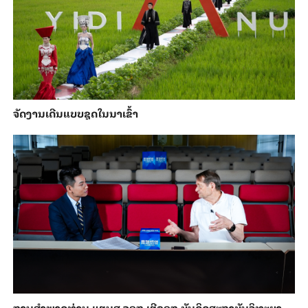
ຈັດງານເດີນແບບຊຸດໃນນາເຂົ້າ
ການ​ສຳ​ພາດ​ທ່ານ ແຮນ​ສ ຈອກ ເຮີ​ຊອກ ​ບັນ​ດິດ​ສະ​ຖາ​ບັນວິ​ທະ​ຍາ​