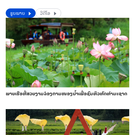
​​ຮູບພາບ
ວີດີໂອ
ພາຍ​ເຮືອທີ່​ສວຍ​ງາມ​ລ່ອງ​ຕາມ​​ໜອງນ້ຳ​​ເພື່ອ​ຊົມ​ທິວ​ທັດ​ທຳ​ມະ​ຊາດ