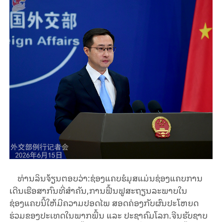
ທ່ານລິນຈ້ຽນຕອບວ່າ:ຊ່ອງແຄບຮໍມຸສແມ່ນຊ່ອງແຄບການ
ເດີນເຮືອສາກົນທີ່ສຳຄັນ,ການຟື້ນຟູສະຖຽນລະພາບໃນ
ຊ່ອງແຄບນີ້ໃຫ້ມີຄວາມປອດໄພ ສອດຄ່ອງກັບຜົນປະໂຫຍດ
ຮ່ວມຂອງປະເທດໃນພາກພື້ນ ແລະ ປະຊາຄົມໂລກ.ຈີນຮັບຊາບ