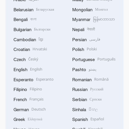
Беларуская
Монгол
Belarusian
Mongolian
বাংলা
မြန်မာဘာသာ
Bengali
Myanmar
Български
नेपाली
Bulgarian
Nepali
ខ្មែរ
فارسی
Cambodian
Persian
Hrvatski
Polski
Croatian
Polish
Český
Português
Czech
Portuguese
English
پښتو
English
Pashto
Esperanto
Română
Esperanto
Romanian
Filipino
Русский
Filipino
Russian
Français
Српски
French
Serbian
Deutsch
සිංහල
German
Sinhala
Ελληνικά
Español
Greek
Spanish
Hausa
Kiswahili