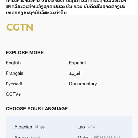
ສາດວິ​ສະ​ວະ​ກຳ​ແຫ່ງ​ຊາດ​ເຢຍ​ລະ​ມັນ ແລະ ບັນ​ດິດ​ສັນ​ຊາດ​ຕ່າງ​ປະ​
ເທດ​ຂອງສະ​ຖາ​ບັນ​ວິ​ສະ​ວະ​ກຳ​ຈີນ
EXPLORE MORE
English
Español
Français
العربية
Русский
Documentary
CCTV+
CHOOSE YOUR LANGUAGE
Shqip
ລາວ
Albanian
Lao
العربية
Bahasa Melayu
Arabic
Malay