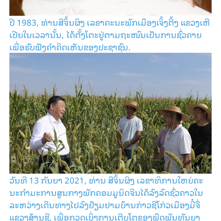
ປີ 1983, ທ່ານ​ສີ​ຈິ້ນ​ຜິງ ເລ​ຂາຄະ​ນະ​ພັກ​ເມືອງ​ເຈິ້ງ​ຕີ້ງ ແຂວງ​ເຫີ​
ເປີຍ​ໃນ​ເວ​ລາ​ນັ້ນ, ໄດ້​ຕັ້ງ​ໂຕະ​ຢູ່​ຕາມ​ຖະ​ໜົນ​ເປັນ​ການ​ຊົ່ວ​ຄາຍ​
ເພື່ອ​ຮັບ​ຟັງຄຳ​ຄິດ​ເຫັນ​ຂອງ​ປະ​ຊາ​ຊົນ.
ວັນ​ທີ 13 ກັນ​ຍາ 2021, ທ່ານ​ ສີ​ຈິ້ນ​ຜິງ ເລ​ຂາ​ທິ​ການ​ໃຫຍ່​ຄະ​
ນະ​ກຳ​ມະ​ການ​ສູນ​ກາງ​ພັກ​ຄອມ​ມູ​ນິດ​ຈີນ​ໄດ້​ລົງ​​ລົດ​ຊົ່ວ​ຄາວ​ໃນ​
ລະ​ຫວ່າງ​ເດີນ​ທາງ​ໄປ​ລົງຢ້ຽມ​ຢາມ​ບ້ານ​ກ່າວ​ຊີ​ໂກ່ວ​ເມືອງ​ມີ໋​​ຈື່​
ແຂວງ​ສ້ານ​ຊີ, ເພື່ອ​ກວດ​ເບິ່ງ​ການ​ເຕີບ​ໂຕ​ຂອງ​ພືດ​ພັນ​ທັນ​ຍາ​