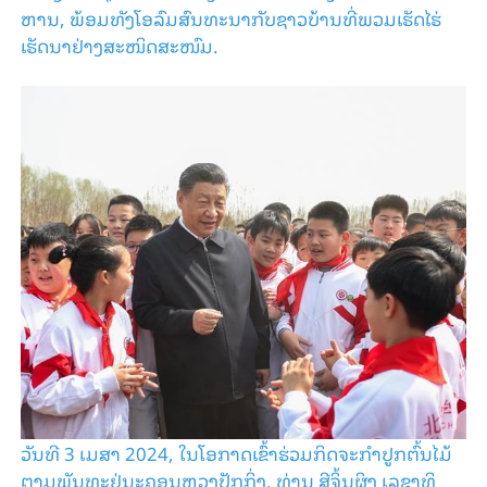
ຫານ, ພ້ອມ​ທັງ​ໂອ​ລົມ​ສົນ​ທະ​ນາກັບ​ຊາວ​ບ້ານ​ທີ່​ພວມ​ເຮັດ​ໄຮ່​​
ເຮັດນາ​ຢ່າງ​ສະ​ໜິດ​ສະ​ໜົມ.
ວັນ​ທີ 3 ເມ​ສາ 2024, ໃນ​ໂອ​ກາດ​ເຂົ້າ​ຮ່ວມ​ກິດ​ຈະ​ກຳ​ປູກ​ຕົ້ນ​ໄມ້​
ຕາມ​ພັນ​ທະ​ຢູ່​ນະ​ຄອນ​ຫຼວງ​ປັກ​ກິ່ງ, ທ່ານ ສີ​ຈິ້ນ​ຜິງ ເລ​ຂາ​ທິ​