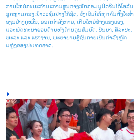
ການ​ໃຫຍ່​ຄະ​ນະ​ກຳ​ມະ​ການ​ສູນ​ກາງ​ພັກ​ຄອມ​ມູ​ນິດ​ຈີນ​ໄດ້​​ໂອ​ລົມ​
ລູກ​ຫຼານກອງ​ເຍົາ​ວະ​ຊົນ​​ຢ່າງ​ໃກ້​ຊິດ, ສົ່ງ​ເສີມ​ໃຫ້​ທຸກ​ຄົນ​ຕັ້ງ​ໃຈ​ຮ່ຳ​
ຮຽນຢ່າງ​ດຸ​ໝັ່ນ, ອອກ​ກຳ​ລັງ​ກາຍ, ເຕີບ​ໃຫຍ່​ຢ່າງ​ແຂງ​ແຮງ,
ແລະ​ພັດ​ທະ​ນາ​​ຮອບ​ດ້ານ​ທັງ​ດ້ານ​ຄຸນ​ສົມ​ບັດ, ​ປັນ​ຍາ, ​ສິ​ລະ​ປະ,
ພະ​ລະ ແລະ ​ແຮງ​ງານ, ພະ​ຍາ​ຍາມ​ສູ້​ຊົນ​ກາຍ​ເປັນ​ກຳ​ລັງ​ຫຼັກ​
ແຫຼ່ງ​ຂອງ​ປະ​ເທດ​ຊາດ.