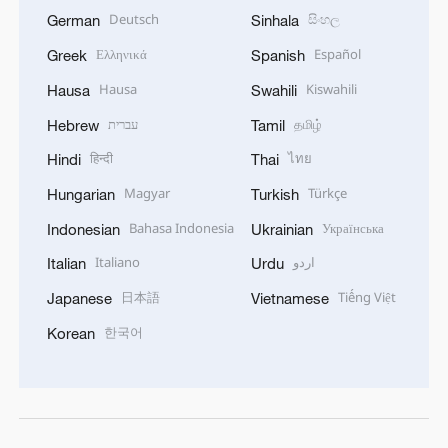
Deutsch
සිංහල
German
Sinhala
Ελληνικά
Español
Greek
Spanish
Hausa
Kiswahili
Hausa
Swahili
עברית
தமிழ்
Hebrew
Tamil
हिन्दी
ไทย
Hindi
Thai
Magyar
Türkçe
Hungarian
Turkish
Bahasa Indonesia
Українська
Indonesian
Ukrainian
Italiano
اردو
Italian
Urdu
日本語
Tiếng Việt
Japanese
Vietnamese
한국어
Korean