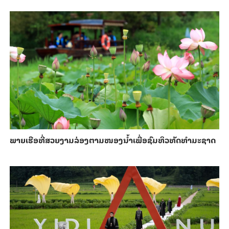
ພາຍ​ເຮືອທີ່​ສວຍ​ງາມ​ລ່ອງ​ຕາມ​​ໜອງນ້ຳ​​ເພື່ອ​ຊົມ​ທິວ​ທັດ​ທຳ​ມະ​ຊາດ