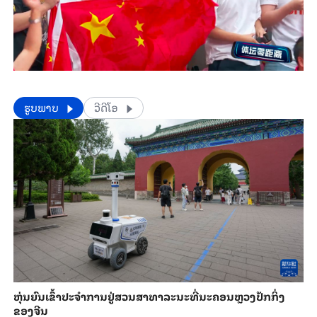
​​ຮູບພາບ
ວີດີໂອ
​ຫຸ່ນ​ຍົນ​ເຂົ້າ​ປະ​ຈຳ​ການ​ຢູ່​ສວນ​ສາ​ທາ​ລະ​ນະ​ທີ່​ນະ​ຄອນຫຼວງ​ປັກ​ກິ່ງ​
ຂອງ​ຈີນ