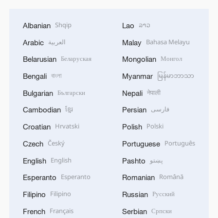
Shqip
ລາວ
Albanian
Lao
العربية
Bahasa Melayu
Arabic
Malay
Беларуская
Монгол
Belarusian
Mongolian
বাংলা
မြန်မာဘာသာ
Bengali
Myanmar
Български
नेपाली
Bulgarian
Nepali
ខ្មែរ
فارسی
Cambodian
Persian
Hrvatski
Polski
Croatian
Polish
Český
Português
Czech
Portuguese
English
پښتو
English
Pashto
Esperanto
Română
Esperanto
Romanian
Filipino
Русский
Filipino
Russian
Français
Српски
French
Serbian