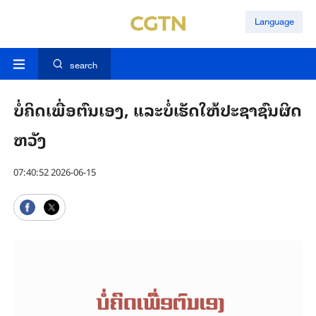
Language
search
ບໍ່​ຄິດ​ເພື່ອ​ຕົນ​ເອງ, ແລະ​ບໍ່​ເຮັດ​ໃຫ້​ປະ​ຊາ​ຊົນ​ຜິດ​
ຫວັງ
07:40:52 2026-06-15