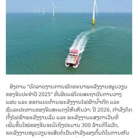
ອີງຕາມ “ບົດລາຍງານການພັດທະນາພະລັງງານໝູນວຽນ
ຂອງຈີນປະຈໍາປີ 2025” ທີ່ເຜີຍແຜ່ໂດຍສະຖາບັນການວາງ
ແຜນ ແລະ ອອກແບບດ້ານພະລັງງານໄຟຟ້ານ້ຳຕົກ ແລະ
ຊົນລະປະທານຂອງຈີນສະແດງໃຫ້ເຫັນວ່າ: ປີ 2026, ກຳລັງຕິດ
ຕັ້ງໄຟຟ້າພະລັງງານລົມ ແລະ ພະລັງງານແສງຕາເວັນທີ່
ເພີ່ມຂຶ້ນໃໝ່ຂອງຈີນຈະມີເຖິງປະມານ 300 ລ້ານກິໂລວັດ,
ພະລັງງານໝູນວຽນຈະສືບຕໍ່ເປັນກໍາລັງແຮງຕົ້ນຕໍໃນການຫັນ