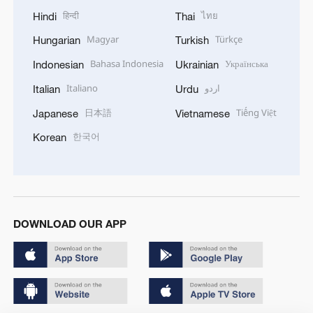
हिन्दी
ไทย
Hindi
Thai
Magyar
Türkçe
Hungarian
Turkish
Bahasa Indonesia
Українська
Indonesian
Ukrainian
Italiano
اردو
Italian
Urdu
日本語
Tiếng Việt
Japanese
Vietnamese
한국어
Korean
DOWNLOAD OUR APP