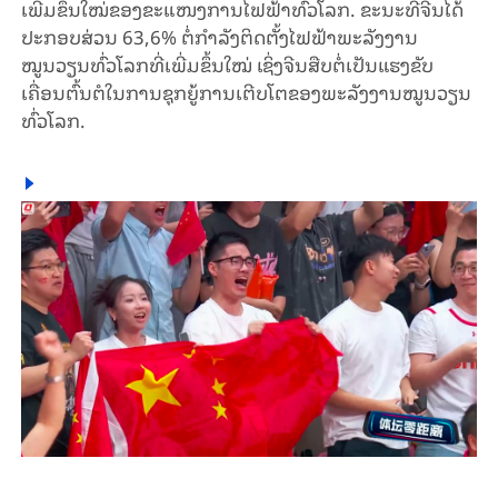
ເພີ່ມຂຶ້ນໃໝ່ຂອງຂະແໜງການໄຟຟ້າທົ່ວໂລກ. ຂະນະທີ່ຈີນໄດ້
ປະກອບສ່ວນ 63,6% ຕໍ່ກໍາລັງຕິດຕັ້ງໄຟຟ້າພະລັງງານ
ໝູນວຽນທົ່ວໂລກທີ່ເພີ່ມຂຶ້ນໃໝ່ ເຊິ່ງຈີນສືບຕໍ່ເປັນແຮງຂັບ
ເຄື່ອນຕົ້ນຕໍໃນການຊຸກຍູ້ການເຕີບໂຕຂອງພະລັງງານໝູນວຽນ
ທົ່ວໂລກ.