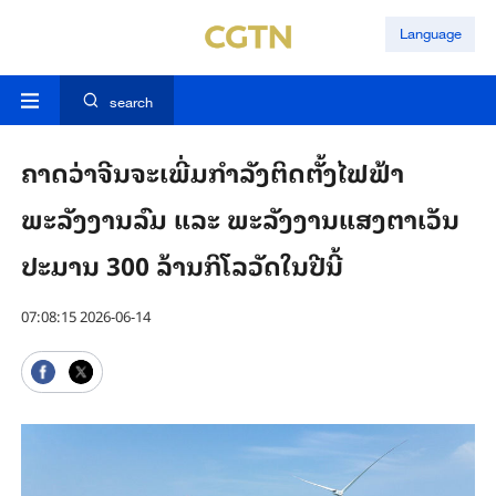
Language
search
ຄາດວ່າຈີນຈະເພີ່ມກຳລັງຕິດຕັ້ງໄຟຟ້າ
ພະລັງງານລົມ ແລະ ພະລັງງານແສງຕາເວັນ
ປະມານ 300 ລ້ານກິໂລວັດໃນປີນີ້
07:08:15 2026-06-14