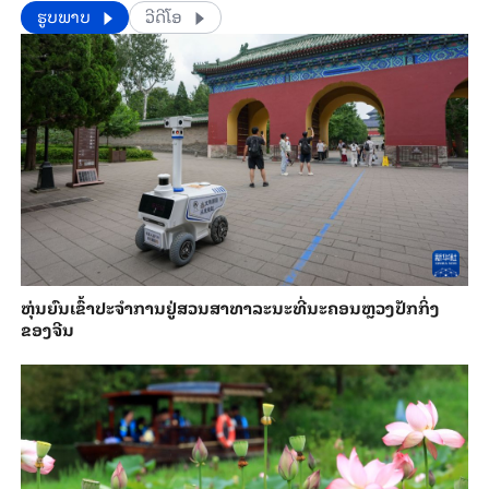
​​ຮູບພາບ
ວີດີໂອ
​ຫຸ່ນ​ຍົນ​ເຂົ້າ​ປະ​ຈຳ​ການ​ຢູ່​ສວນ​ສາ​ທາ​ລະ​ນະ​ທີ່​ນະ​ຄອນຫຼວງ​ປັກ​ກິ່ງ​
ຂອງ​ຈີນ