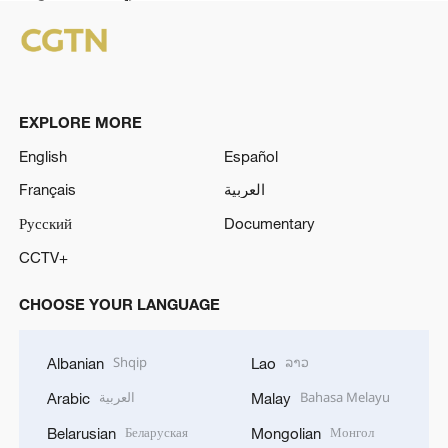
EXPLORE MORE
English
Español
Français
العربية
Русский
Documentary
CCTV+
CHOOSE YOUR LANGUAGE
Shqip
ລາວ
Albanian
Lao
العربية
Bahasa Melayu
Arabic
Malay
Беларуская
Монгол
Belarusian
Mongolian