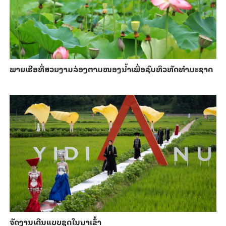
ພາຍ​ເຮືອທີ່​ສວຍ​ງາມ​ລ່ອງ​ຕາມ​​ໜອງນ້ຳ​​ເພື່ອ​ຊົມ​ທິວ​ທັດ​ທຳ​ມະ​ຊາດ
ຈັດງານເດີນແບບຊຸດໃນນາເຂົ້າ