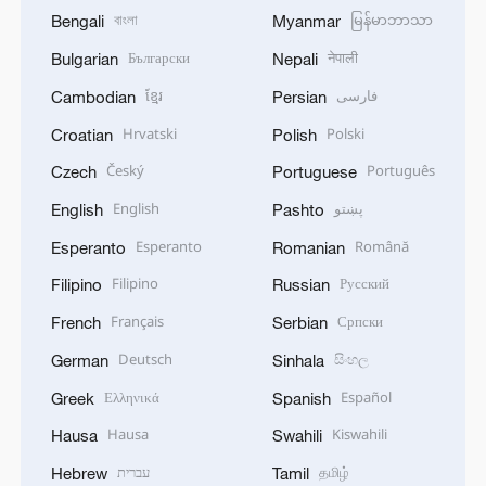
বাংলা
မြန်မာဘာသာ
Bengali
Myanmar
Български
नेपाली
Bulgarian
Nepali
ខ្មែរ
فارسی
Cambodian
Persian
Hrvatski
Polski
Croatian
Polish
Český
Português
Czech
Portuguese
English
پښتو
English
Pashto
Esperanto
Română
Esperanto
Romanian
Filipino
Русский
Filipino
Russian
Français
Српски
French
Serbian
Deutsch
සිංහල
German
Sinhala
Ελληνικά
Español
Greek
Spanish
Hausa
Kiswahili
Hausa
Swahili
עברית
தமிழ்
Hebrew
Tamil