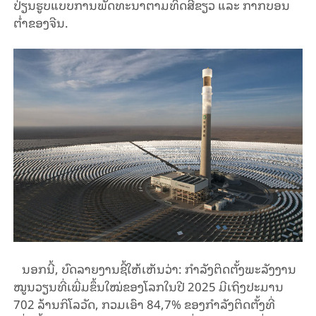
ປ່ຽນຮູບແບບການພັດທະນາຕາມທິດສີຂຽວ ແລະ ກາກບອນ
ຕ່ຳຂອງຈີນ.
ນອກນີ້, ບົດລາຍງານຊີ້ໃຫ້ເຫັນວ່າ: ກຳລັງຕິດຕັ້ງພະລັງງານ
ໝູນວຽນທີ່ເພີ່ມຂຶ້ນໃໝ່ຂອງໂລກໃນປີ 2025 ມີເຖິງປະມານ
702 ລ້ານກິໂລວັດ, ກວມເອົາ 84,7% ຂອງກໍາລັງຕິດຕັ້ງທີ່