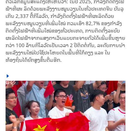
ຕົວເລກຂໍ້ມູນສະແດງໃຫ້ເຫັນວ່າ: ໃນປີ 2025, ກຳລັງຕິດຕັ້ງໄຟ
ຟ້າທີ່ຜະ ລິດດ້ວຍພະລັງງານໝູນວຽນໃນທົ່ວປະເທດຈີນ ບັນລຸ
ເກີນ 2,337 ຕື້ກິໂລວັດ, ກຳລັງຕິດຕັ້ງໄຟຟ້າທີ່ຜະລິດດ້ວຍ
ພະລັງງານໝູນວຽນທີ່ເພີ່ມໃໝ່ ກວມເອົາ 82,7% ຂອງກຳລັງ
ຕິດຕັ້ງໄຟຟ້າທີ່ເພີ່ມໃໝ່ຂອງທົ່ວປະເທດ, ການຕິດຕັ້ງລະບົບ
ຜະລິດໄຟຟ້າຈາກແສງຕາເວັນແບບກະຈາຍຕົວໄດ້ເພີ່ມຂຶ້ນຫຼາຍ
ກວ່າ 100 ລ້ານກິໂລວັດເປັນເວລາ 2 ປີຕິດຕໍ່ກັນ, ລະດັບການນຳ
ພະລັງງານໃໝ່ໄປໃຊ້ປະໂຫຍດໃນພື້ນທີ່ໃກ້ຄຽງ ແລະ ໃນ
ທ້ອງຖິ່ນໄດ້ຍົກສູງຂຶ້ນຕື່ມອີກ.