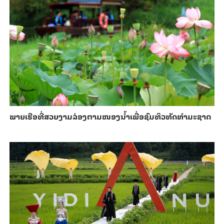
ພາຍ​ເຮືອທີ່​ສວຍ​ງາມ​ລ່ອງ​ຕາມ​​ໜອງນ້ຳ​​ເພື່ອ​ຊົມ​ທິວ​ທັດ​ທຳ​ມະ​ຊາດ