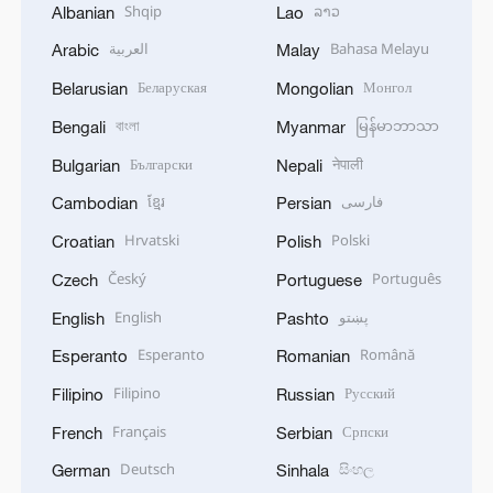
Shqip
ລາວ
Albanian
Lao
العربية
Bahasa Melayu
Arabic
Malay
Беларуская
Монгол
Belarusian
Mongolian
বাংলা
မြန်မာဘာသာ
Bengali
Myanmar
Български
नेपाली
Bulgarian
Nepali
ខ្មែរ
فارسی
Cambodian
Persian
Hrvatski
Polski
Croatian
Polish
Český
Português
Czech
Portuguese
English
پښتو
English
Pashto
Esperanto
Română
Esperanto
Romanian
Filipino
Русский
Filipino
Russian
Français
Српски
French
Serbian
Deutsch
සිංහල
German
Sinhala