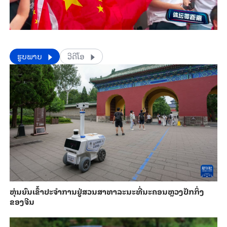
​​ຮູບພາບ
ວີດີໂອ
​ຫຸ່ນ​ຍົນ​ເຂົ້າ​ປະ​ຈຳ​ການ​ຢູ່​ສວນ​ສາ​ທາ​ລະ​ນະ​ທີ່​ນະ​ຄອນຫຼວງ​ປັກ​ກິ່ງ​
ຂອງ​ຈີນ