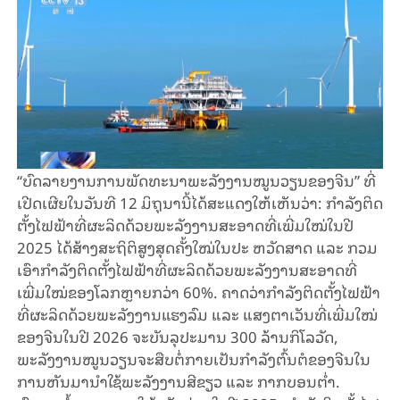
“ບົດລາຍງານການພັດທະນາພະລັງງານໝູນວຽນຂອງຈີນ” ທີ່
ເປີດເຜີຍໃນວັນທີ 12 ມິຖຸນານີ້ໄດ້ສະແດງໃຫ້ເຫັນວ່າ: ກຳລັງຕິດ
ຕັ້ງໄຟຟ້າທີ່ຜະລິດດ້ວຍພະລັງງານສະອາດທີ່ເພີ່ມໃໝ່ໃນປີ
2025 ໄດ້ສ້າງສະຖິຕິສູງສຸດຄັ້ງໃໝ່ໃນປະ ຫວັດສາດ ແລະ ກວມ
ເອົາກຳລັງຕິດຕັ້ງໄຟຟ້າທີ່ຜະລິດດ້ວຍພະລັງງານສະອາດທີ່
ເພີ່ມໃໝ່ຂອງໂລກຫຼາຍກວ່າ 60%. ຄາດວ່າກຳລັງຕິດຕັ້ງໄຟຟ້າ
ທີ່ຜະລິດດ້ວຍພະລັງງານແຮງລົມ ແລະ ແສງຕາເວັນທີ່ເພີ່ມໃໝ່
ຂອງຈີນໃນປີ 2026 ຈະບັນລຸປະມານ 300 ລ້ານກິໂລວັດ,
ພະລັງງານໝູນວຽນຈະສືບຕໍ່ກາຍເປັນກຳລັງຕົ້ນຕໍຂອງຈີນໃນ
ການຫັນມານຳໃຊ້ພະລັງງານສີຂຽວ ແລະ ກາກບອນຕ່ຳ.