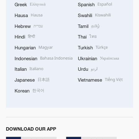
Ελληνικά
Español
Greek
Spanish
Hausa
Kiswahili
Hausa
Swahili
עברית
தமிழ்
Hebrew
Tamil
हिन्दी
ไทย
Hindi
Thai
Magyar
Türkçe
Hungarian
Turkish
Bahasa Indonesia
Українська
Indonesian
Ukrainian
Italiano
اردو
Italian
Urdu
日本語
Tiếng Việt
Japanese
Vietnamese
한국어
Korean
DOWNLOAD OUR APP