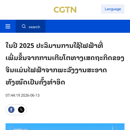
Language
search
ໃນປີ 2025 ປະລິມານການໃຊ້ໄຟຟ້າທີ່
ເພີ່ມຂຶ້ນຈາກການເຕີບໂຕທາງເສດຖະກິດຂອງ
ຈີນແມ່ນໄຟຟ້າຈາກພະລັງງານສະອາດ
ທັງໝົດເປັນຄັ້ງທຳອິດ
07:44:19 2026-06-13