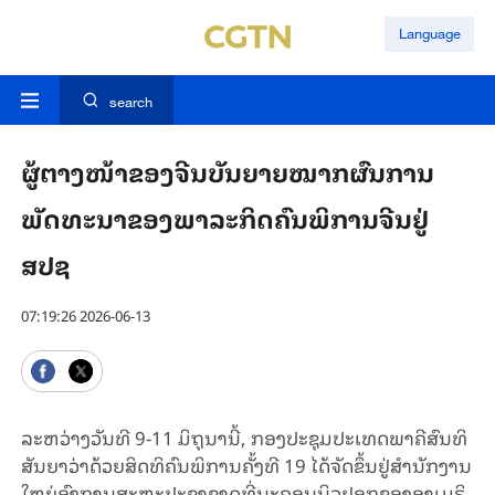
Language
search
ຜູ້ຕາງໜ້າຂອງຈີນບັນຍາຍໝາກຜົນການ
ພັດທະນາຂອງພາລະກິດຄົນພິການຈີນຢູ່
ສປຊ
07:19:26 2026-06-13
ລະຫວ່າງວັນທີ 9-11 ມິຖຸນານີ້, ກອງ​ປະ​ຊຸມປະ​ເທດ​ພາ​ຄີ​ສົນ​ທິ​
ສັນ​ຍາວ່າ​ດ້ວຍ​ສິດທິ​ຄົນ​ພິ​ການ​ຄັ້ງ​ທີ 19 ​ໄດ້​ຈັດ​ຂຶ້ນ​ຢູ່​ສຳ​ນັກ​ງານ​
ໃຫຍ່​ອົງ​ການ​ສະ​ຫະ​ປະ​ຊາ​ຊາດ​ທີ່​ນະ​ຄອນ​ນິວຢອກ​ຂອງ​ອາ​ເມ​ຣິ​