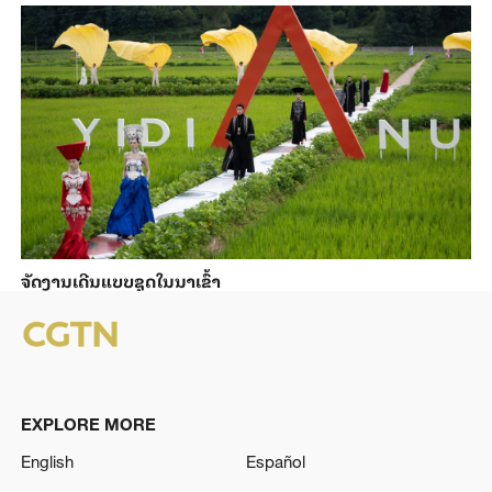
ຈັດງານເດີນແບບຊຸດໃນນາເຂົ້າ
EXPLORE MORE
English
Español