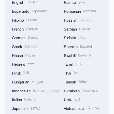
English
پښتو
English
Pashto
Esperanto
Română
Esperanto
Romanian
Filipino
Русский
Filipino
Russian
Français
Српски
French
Serbian
Deutsch
සිංහල
German
Sinhala
Ελληνικά
Español
Greek
Spanish
Hausa
Kiswahili
Hausa
Swahili
עברית
தமிழ்
Hebrew
Tamil
हिन्दी
ไทย
Hindi
Thai
Magyar
Türkçe
Hungarian
Turkish
Bahasa Indonesia
Українська
Indonesian
Ukrainian
Italiano
اردو
Italian
Urdu
日本語
Tiếng Việt
Japanese
Vietnamese