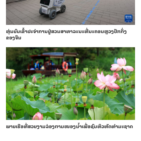
​ຫຸ່ນ​ຍົນ​ເຂົ້າ​ປະ​ຈຳ​ການ​ຢູ່​ສວນ​ສາ​ທາ​ລະ​ນະ​ທີ່​ນະ​ຄອນຫຼວງ​ປັກ​ກິ່ງ​
ຂອງ​ຈີນ
ພາຍ​ເຮືອທີ່​ສວຍ​ງາມ​ລ່ອງ​ຕາມ​​ໜອງນ້ຳ​​ເພື່ອ​ຊົມ​ທິວ​ທັດ​ທຳ​ມະ​ຊາດ