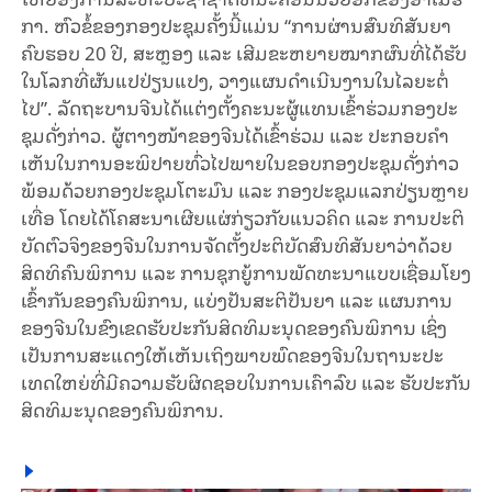
ກາ. ຫົວ​ຂໍ້​ຂອງກອງ​ປະ​ຊຸມ​ຄັ້ງ​ນີ້​ແມ່ນ “ການ​ຜ່ານ​ສົນ​ທິ​ສັນ​ຍາ​
ຄົບ​ຮອບ 20 ປີ, ສະຫຼອງ ແລະ ເສີມ​ຂະ​ຫຍາຍ​ໝາກ​ຜົນທີ່ໄດ້ຮັບ​
ໃນ​ໂລກ​ທີ່ຜັນແປ​ປ່ຽນ​ແປງ, ວາງ​ແຜນ​ດຳ​ເນີນ​ງານ​ໃນ​ໄລ​ຍະ​ຕໍ່​
ໄປ”. ລັດ​ຖະ​ບານ​ຈີນ​ໄດ້​ແຕ່ງ​ຕັ້ງ​ຄະ​ນະ​ຜູ້​ແທນ​ເຂົ້າ​ຮ່ວມກອງ​ປະ​
ຊຸມ​ດັ່ງ​ກ່າວ. ຜູ້​ຕາງ​ໜ້າ​ຂອງ​ຈີນ​ໄດ້​ເຂົ້າ​ຮ່ວມ ແລະ ປະ​ກອບ​ຄຳ​
ເຫັນ​ໃນ​ການ​ອະ​ພິ​ປາຍ​ທົ່ວ​ໄປ​ພາຍ​ໃນ​ຂອບກອງ​ປະ​ຊຸມ​ດັ່ງ​ກ່າວ
ພ້ອມ​ດ້ວຍກອງ​ປະ​ຊຸມ​ໂຕະ​ມົນ ແລະ ກອງ​ປະ​ຊຸມແລກປ່ຽນຫຼາຍ​
ເທື່ອ ໂດຍ​ໄດ້​ໂຄ​ສະ​ນາ​ເຜີຍ​ແຜ່​ກ່ຽວ​ກັບ​ແນວ​ຄິດ ແລະ ການ​ປະ​ຕິ
ບັດ​ຕົວ​ຈິງ​ຂອງ​ຈີນ​ໃນ​ການ​ຈັດ​ຕັ້ງ​ປະ​ຕິ​ບັດ​ສົນ​ທິ​ສັນ​ຍາວ່າ​ດ້ວຍ​
ສິດ​ທິຄົນ​ພິ​ການ ແລະ ການ​ຊຸກ​ຍູ້​ການ​ພັດ​ທະ​ນາ​ແບບ​ເຊື່ອມ​ໂຍງ​
ເຂົ້າ​ກັນ​ຂອງ​ຄົນ​ພິ​ການ, ແບ່ງ​ປັນ​ສະ​ຕິ​ປັນ​ຍາ ແລະ ແຜນ​ການ​
ຂອງ​ຈີນ​ໃນ​ຂົງ​ເຂດ​ຮັບ​ປະ​ກັນ​ສິດ​ທິ​ມະ​ນຸດ​ຂອງ​ຄົນ​ພິ​ການ ເຊິ່ງ​
ເປັນ​ການ​ສະ​ແດງ​ໃຫ້​ເຫັນ​ເຖິງ​ພາບ​ພົດ​ຂອງ​ຈີນ​ໃນ​ຖາ​ນະ​ປະ​
ເທດ​ໃຫຍ່​ທີ່​ມີ​ຄວາມ​ຮັບ​ຜິດ​ຊອບ​ໃນ​ການ​ເຄົາ​ລົບ ແລະ ຮັບ​ປະ​ກັນ​
ສິດ​ທິ​ມະ​ນຸດ​ຂອງ​ຄົນ​ພິ​ການ.