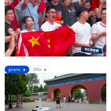
​​ຮູບພາບ
ວີດີໂອ