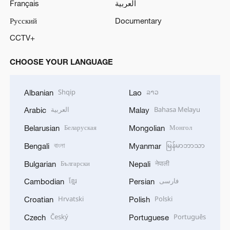
Français
العربية
Русский
Documentary
CCTV+
CHOOSE YOUR LANGUAGE
Shqip
ລາວ
Albanian
Lao
العربية
Bahasa Melayu
Arabic
Malay
Беларуская
Монгол
Belarusian
Mongolian
বাংলা
မြန်မာဘာသာ
Bengali
Myanmar
Български
नेपाली
Bulgarian
Nepali
ខ្មែរ
فارسی
Cambodian
Persian
Hrvatski
Polski
Croatian
Polish
Český
Português
Czech
Portuguese