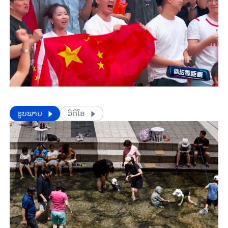
​​ຮູບພາບ
ວີດີໂອ