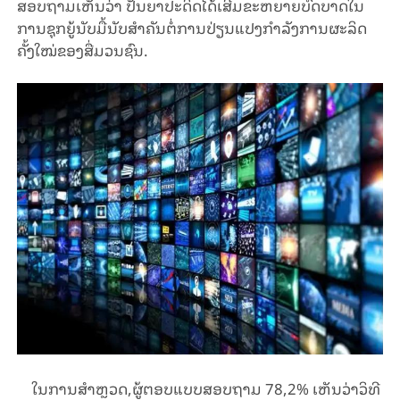
ສອບຖາມເຫັນວ່າ ປັນຍາປະດິດໄດ້ເສີມຂະຫຍາຍບົດບາດໃນ
ການຊຸກຍູ້ນັບມື້ນັບສຳຄັນຕໍ່ການປ່ຽນແປງກຳລັງການຜະລິດ
ຄັ້ງໃໝ່ຂອງສື່ມວນຊົນ.
ໃນການສຳຫຼວດ,ຜູ້ຕອບແບບສອບຖາມ 78,2% ເຫັນວ່າວິທີ