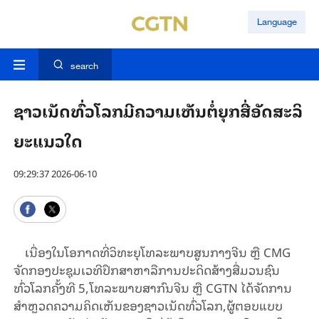
Language
search
ຊາວເນັດທົ່ວໂລກມີຄວາມເຫັນຕໍ່ຍຸກສື່ອັດສະລິ
ຍະແນວໃດ
09:29:37 2026-06-10
ເນື່ອງໃນໂອກາດທີ່ວິທະຍຸໂທລະພາບສູນກາງຈີນ ຫຼື CMG
ຈັດກອງປະຊຸມເວທີປຶກສາຫາລືການປະດິດສ້າງສື່ມວນຊົນ
ທົ່ວໂລກຄັ້ງທີ 5,ໂທລະພາບສາກົນຈີນ ຫຼື CGTN ໄດ້ຈັດການ
ສຳຫຼວດຄວາມຄິດເຫັນຂອງຊາວເນັດທົ່ວໂລກ,ຜູ້ຕອບແບບ