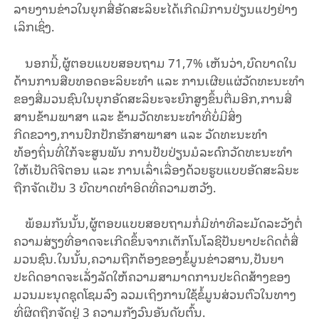
ລາຍງານຂ່າວໃນຍຸກສື່ອັດສະລິຍະໄດ້ເກີດມີການປ່ຽນແປງຢ່າງ
ເລິກເຊິ່ງ.
ນອກນີ້,ຜູ້ຕອບແບບສອບຖາມ 71,7% ເຫັນວ່າ,ບົດບາດໃນ
ດ້ານການສືບທອດອະລິຍະທຳ ແລະ ການເຜີຍແຜ່ວັດທະນະທຳ
ຂອງສື່ມວນຊົນໃນຍຸກອັດສະລິຍະຈະຍົກສູງຂຶ້ນຕື່ມອີກ,ການສື່
ສານຂ້າມພາສາ ແລະ ຂ້າມວັດທະນະທຳທີ່ບໍ່ມີສິ່ງ
ກີດຂວາງ,ການປົກປັກຮັກສາພາສາ ແລະ ວັດທະນະທຳ
ທ້ອງຖິ່ນທີ່ໃກ້ຈະສູນພັນ ການປັບປ່ຽນມໍລະດົກວັດທະນະທຳ
ໃຫ້ເປັນດີຈີຕອນ ແລະ ການເລົ່າເລື່ອງດ້ວຍຮູບແບບອັດສະລິຍະ
ຖືກຈັດເປັນ 3 ບົດບາດທຳອິດທີ່ຄວາມຫວັງ.
ພ້ອມກັນນັ້ນ,ຜູ້ຕອບແບບສອບຖາມກໍ່ມີທ່າທີລະມັດລະວັງຕໍ່
ຄວາມສ່ຽງທີ່ອາດຈະເກີດຂຶ້ນຈາກເຕັກໂນໂລຊີປັນຍາປະດິດຕໍ່ສື່
ມວນຊົນ.ໃນນັ້ນ,ຄວາມຖືກຕ້ອງຂອງຂໍ້ມູນຂ່າວສານ,ປັນຍາ
ປະດິດອາດຈະເລັ່ງລັດໃຫ້ຄວາມສາມາດການປະດິດສ້າງຂອງ
ມວນມະນຸດຊຸດໂຊມລົງ ລວມເຖິງການໃຊ້ຂໍ້ມູນສ່ວນຕົວໃນທາງ
ທີ່ຜິດຖືກຈັດຢູ່ 3 ຄວາມກັງວົນອັນດັບຕົ້ນ.