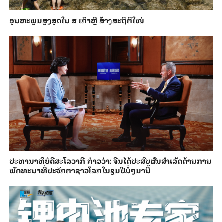
ອຸນ​ຫະ​ພູມ​ສູງ​ສຸດ​​ໃນ ສ ເກົາຫຼີ ສ້າງ​ສະ​ຖິ​ຕິ​ໃໝ່
ປະ​ທາ​ນາ​ທິ​ບໍ​ດີ​ສະ​ໂລ​ວາ​ກີ ກ່າວ​ວ່າ: ຈີນ​ໄດ້​ປະ​ສົບ​ຜົ​ນ​ສຳ​ເລັດ​ດ້ານ​ການ​
ພັດ​ທະ​ນາ​ທີ່​ປະ​ຈັກ​ຕາ​ຊາວ​ໂລກ​ໃນ​ຊຸມ​ປີ​ມໍ່ໆ​ມາ​ນີ້