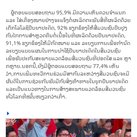
ຜູ້ຕອບແບບສອບຖາມ 95,9% ມີຄວາມເຫັນຄວນຈຳແນກ
ແລະ ໃສ່ເຄື່ອງໝາຍຢ່າງຈະແຈ້ງຕໍ່ຜະລິດຕະພັນສື່ທີ່ຜະລິດດ້ວຍ
ເຕັກໂລໂລຊີປັນຍາປະດິດ, 92% ຮຽກຮ້ອງໃຫ້ສື່ມວນຊົນປັບປຸງ
ກົນໄກການສຳຫຼວດຄືນຕໍ່ເນື້ອໃນທີ່ຜະລິດດ້ວຍປັນຍາປະດິດ,
91,1% ຮຽກຮ້ອງໃຫ້ມີກົດໝາຍ ແລະ ລະບຽບການເພື່ອກຳນົດ
ລະບຽບແບບແຜນໃນການນຳໃຊ້ປັນຍາປະດິດໃນສື່ມວນຊົນ
ເພື່ອຮັບປະກັນສະພາບແວດລ້ອມສື່ມວນຊົນທີ່ປອດໃສ ແລະ ຫຼາ
ກຫຼາຍ.ນອກນີ້,ຍັງມີຜູ້ຕອບແບບສອບຖາມ 77,4% ເຫັນ
ວ່າ,ການເພີ່ມທະວີການຮ່ວມມືສາກົນລະຫວ່າງສື່ມວນຊົນຈະມີ
ຜົນດີໃນການຊ່ວຍກັນຮັບມືກັບສິ່ງທ້າທາຍໃນຍຸກປັນຍາປະດິດ
ແລະເປັນແນວທາງໃນການສ້າງສະພາບແວດລ້ອມສື່ມວນຊົນ
ທົ່ວໂລກທີ່ໝັ້ນໜຽວກວ່າເກົ່າ.