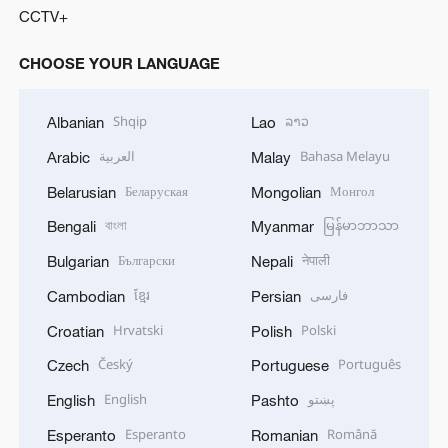
CCTV+
CHOOSE YOUR LANGUAGE
Shqip
ລາວ
Albanian
Lao
العربية
Bahasa Melayu
Arabic
Malay
Беларуская
Монгол
Belarusian
Mongolian
বাংলা
မြန်မာဘာသာ
Bengali
Myanmar
Български
नेपाली
Bulgarian
Nepali
ខ្មែរ
فارسی
Cambodian
Persian
Hrvatski
Polski
Croatian
Polish
Český
Português
Czech
Portuguese
English
پښتو
English
Pashto
Esperanto
Română
Esperanto
Romanian