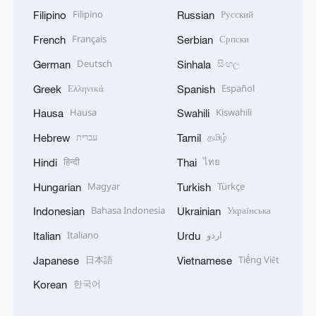
Filipino
Русский
Filipino
Russian
Français
Српски
French
Serbian
Deutsch
සිංහල
German
Sinhala
Ελληνικά
Español
Greek
Spanish
Hausa
Kiswahili
Hausa
Swahili
עברית
தமிழ்
Hebrew
Tamil
हिन्दी
ไทย
Hindi
Thai
Magyar
Türkçe
Hungarian
Turkish
Bahasa Indonesia
Українська
Indonesian
Ukrainian
Italiano
اردو
Italian
Urdu
日本語
Tiếng Việt
Japanese
Vietnamese
한국어
Korean