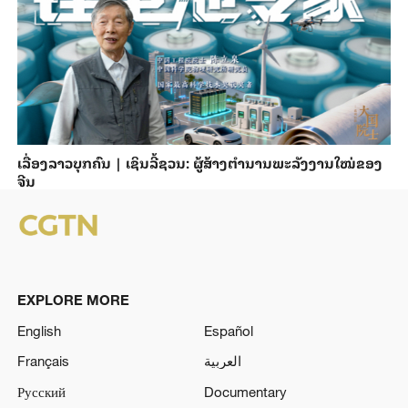
ເລື່ອງລາວບຸກຄົນ | ເຊິນລີ້ຊວນ: ຜູ້ສ້າງຕຳນານພະລັງງານໃໝ່ຂອງ
ຈີນ
EXPLORE MORE
English
Español
Français
العربية
Русский
Documentary