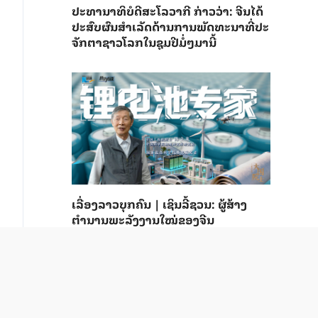
ປະ​ທາ​ນາ​ທິ​ບໍ​ດີ​ສະ​ໂລ​ວາ​ກີ ກ່າວ​ວ່າ: ຈີນ​ໄດ້​
ປະ​ສົບ​ຜົ​ນ​ສຳ​ເລັດ​ດ້ານ​ການ​ພັດ​ທະ​ນາ​ທີ່​ປະ​
ຈັກ​ຕາ​ຊາວ​ໂລກ​ໃນ​ຊຸມ​ປີ​ມໍ່ໆ​ມາ​ນີ້
ເລື່ອງລາວບຸກຄົນ | ເຊິນລີ້ຊວນ: ຜູ້ສ້າງ
ຕຳນານພະລັງງານໃໝ່ຂອງຈີນ