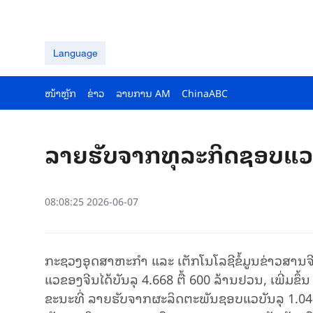
Language
ໜ້າຫຼັກ
ຂ່າວ
ລາຍ​ການ AM
ChinaABC
ລາຍ​ຮັບຈາກ​ທຸ​ລະ​ກິດ​ຊອບ​ແວ​ຂ
08:08:25 2026-06-07
ກະຊວງອຸດສາຫະກໍາ ແລະ ເຕັກໂນໂລຊີຂໍ້ມູນຂ່າວສານຈີນ 
ແວຂອງ​ຈີນ​ໄດ້​ບັນ​ລຸ 4.668 ຕື້ 600 ລ້ານຢວນ, ເພີ່ມຂຶ້
ຂະນະທີ່ ລາຍຮັບ​ຈາກຜະລິດຕະພັນຊອບແວບັນລຸ 1.046 ຕື