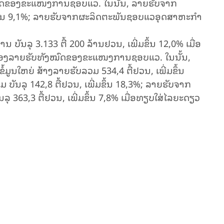
ໝົດ​ຂອງຂະ​ແໜງ​ການຊອບ​ແວ. ໃນນັ້ນ, ລາຍຮັບຈາກ
ມຂຶ້ນ 9,1%; ລາຍຮັບຈາກຜະລິດຕະພັນຊອບແວອຸດສາຫະກໍາ
ບັນລຸ 3.133 ຕື້ 200 ລ້ານຢວນ, ເພີ່ມຂຶ້ນ 12,0% ເມື່ອ
 ຂອງລາຍຮັບ​ທັງ​ໝົດ​ຂອງຂະ​ແໜງ​ການຊອບ​ແວ. ໃນນັ້ນ,
ູນໃຫຍ່ ສ້າງລາຍຮັບລວມ 534,4 ຕື້ຢວນ, ເພີ່ມຂຶ້ນ
ນ​ລຸ 142,8 ຕື້ຢວນ, ເພີ່ມຂຶ້ນ 18,3%; ລາຍຮັບຈາກ
ຸ 363,3 ຕື້ຢວນ, ເພີ່ມຂຶ້ນ 7,8% ເມື່ອທຽບໃສ່​ໄລ​ຍະ​ດຽວ​