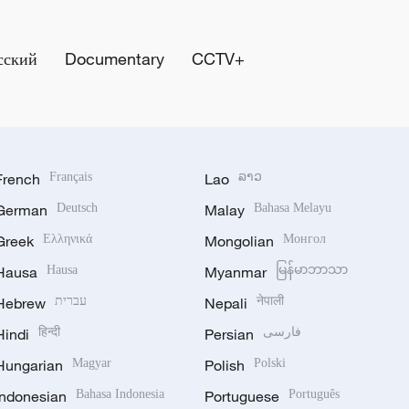
сский
Documentary
CCTV+
French
Français
Lao
ລາວ
German
Deutsch
Malay
Bahasa Melayu
Greek
Ελληνικά
Mongolian
Монгол
Hausa
Hausa
Myanmar
မြန်မာဘာသာ
Hebrew
עברית
Nepali
नेपाली
Hindi
हिन्दी
Persian
فارسی
Hungarian
Magyar
Polish
Polski
Indonesian
Bahasa Indonesia
Portuguese
Português