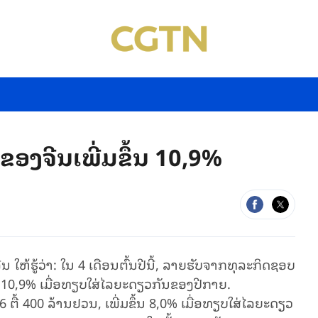
ອງ​ຈີນ​​ເພີ່ມ​ຂຶ້ນ 10,9%
ໃຫ້​ຮູ້ວ່າ: ໃນ 4 ເດືອນຕົ້ນປີນີ້, ລາຍຮັບຈາກທຸລະກິດຊອບ
ນ 10,9% ເມື່ອທຽບໃສ່​ໄລ​ຍະ​ດຽວ​ກັນ​ຂອງ​ປີ​ກາຍ.
້ 400 ລ້ານຢວນ, ເພີ່ມຂຶ້ນ 8,0% ເມື່ອທຽບໃສ່​ໄລ​ຍະ​ດຽວ​