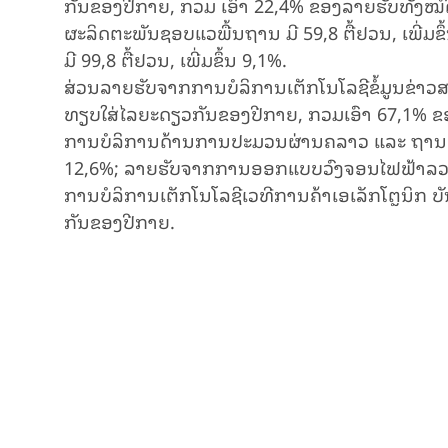
ກັນ​ຂອງ​ປີ​ກາຍ, ກວມ ເອົາ 22,4% ຂອງລາຍຮັບທັງ​
ຜະລິດຕະພັນຊອບແວພື້ນຖານ ມີ 59,8 ຕື້ຢວນ, ເພີ່
ມີ 99,8 ຕື້ຢວນ, ເພີ່ມຂຶ້ນ 9,1%.
ສ່ວນລາຍຮັບຈາກການບໍລິການເຕັກໂນໂລຊີຂໍ້ມູນຂ່າວສານ 
ທຽບໃສ່​ໄລ​ຍະ​ດຽວ​ກັນ​ຂອງ​ປີ​ກາຍ​, ກວມເອົາ 67,1%
ການບໍລິການດ້ານການ​ປະມວນຜ່ານຄລາວ ແລະ ​ຖານຂໍ້ມ
12,6%; ລາຍຮັບຈາກການອອກແບບວົງຈອນ​ໄຟ​ຟ້າລວມ ​ບັ
ການບໍລິການເຕັກໂນໂລຊີເວທີການຄ້າເອເລັກໂ​ຕຼນິກ ບັນ​ລ
ກັນ​ຂອງ​ປີ​ກາຍ.