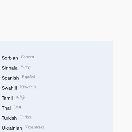
Serbian
Српски
Sinhala
සිංහල
Spanish
Español
Swahili
Kiswahili
Tamil
தமிழ்
Thai
ไทย
Turkish
Türkçe
Ukrainian
Українська