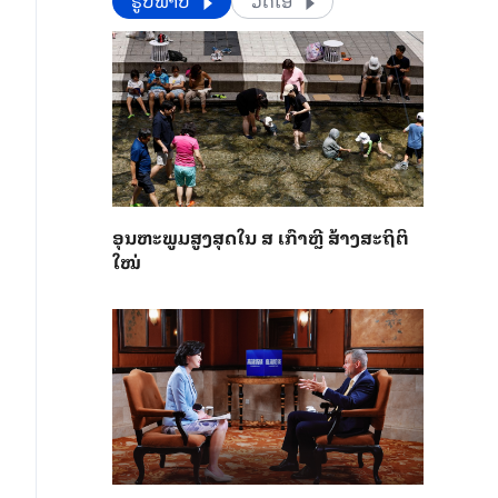
​​ຮູບພາບ
ວີດີໂອ
ອຸນ​ຫະ​ພູມ​ສູງ​ສຸດ​​ໃນ ສ ເກົາຫຼີ ສ້າງ​ສະ​ຖິ​ຕິ​
ໃໝ່