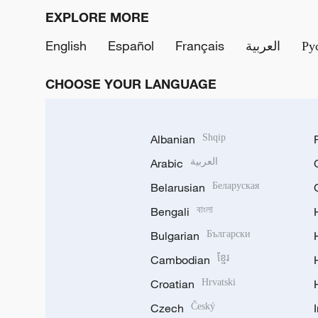
EXPLORE MORE
English
Español
Français
العربية
Ру
CHOOSE YOUR LANGUAGE
Albanian
Shqip
Arabic
العربية
Belarusian
Беларуская
Bengali
বাংলা
Bulgarian
Български
Cambodian
ខ្មែរ
Croatian
Hrvatski
Czech
Český