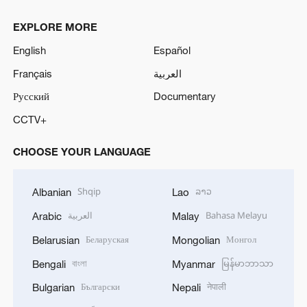
EXPLORE MORE
English
Español
Français
العربية
Русский
Documentary
CCTV+
CHOOSE YOUR LANGUAGE
Shqip
ລາວ
Albanian
Lao
العربية
Bahasa Melayu
Arabic
Malay
Беларуская
Монгол
Belarusian
Mongolian
বাংলা
မြန်မာဘာသာ
Bengali
Myanmar
Български
नेपाली
Bulgarian
Nepali