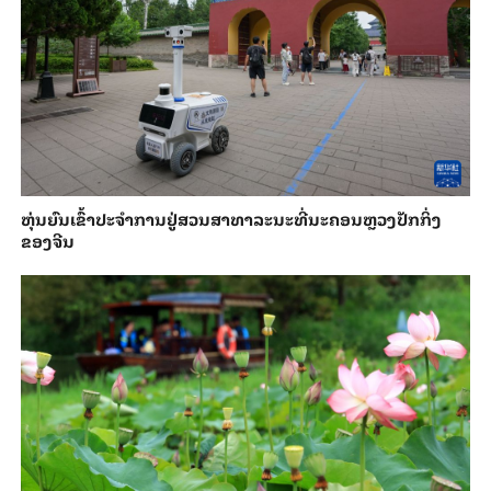
​ຫຸ່ນ​ຍົນ​ເຂົ້າ​ປະ​ຈຳ​ການ​ຢູ່​ສວນ​ສາ​ທາ​ລະ​ນະ​ທີ່​ນະ​ຄອນຫຼວງ​ປັກ​ກິ່ງ​
ຂອງ​ຈີນ