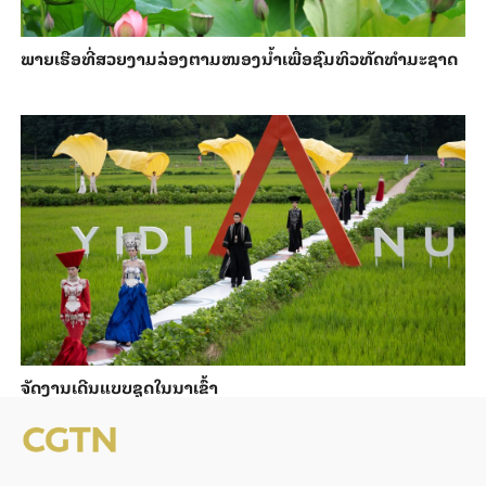
ພາຍ​ເຮືອທີ່​ສວຍ​ງາມ​ລ່ອງ​ຕາມ​​ໜອງນ້ຳ​​ເພື່ອ​ຊົມ​ທິວ​ທັດ​ທຳ​ມະ​ຊາດ
ຈັດງານເດີນແບບຊຸດໃນນາເຂົ້າ