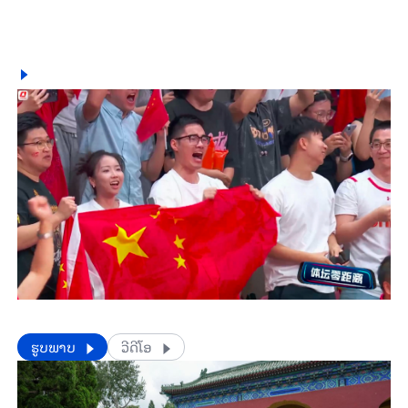
​​ຮູບພາບ
ວີດີໂອ