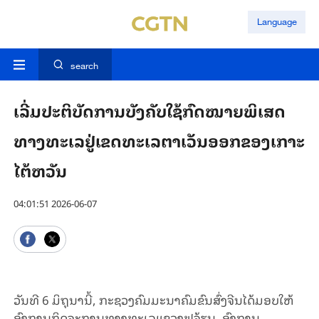
Language
search
ເລີ່ມປະຕິບັດການບັງ​ຄັບ​ໃຊ້ກົດໝາຍພິເສດ
ທາງທະເລຢູ່​ເຂດທະເລຕາເວັນອອກຂອງ​ເກາະ
ໄຕ້ຫວັນ
04:01:51 2026-06-07
ວັນທີ 6 ມິຖຸນານີ້, ກະຊວງຄົມມະນາຄົມຂົນສົ່ງຈີນໄດ້ມອບໃຫ້
ອົງການກິດຈະການທາງທະເລແຂວງຟູຈ້ຽນ, ອົງການ