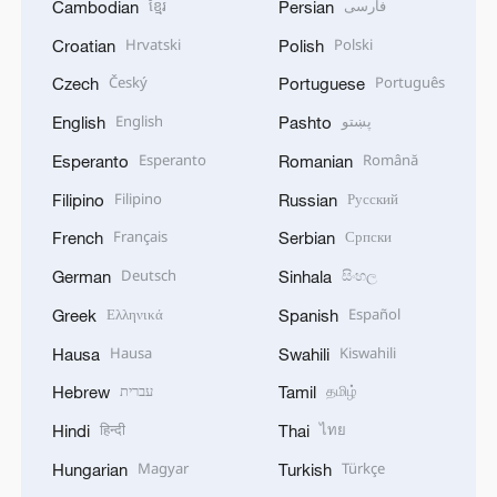
ខ្មែរ
فارسی
Cambodian
Persian
Hrvatski
Polski
Croatian
Polish
Český
Português
Czech
Portuguese
English
پښتو
English
Pashto
Esperanto
Română
Esperanto
Romanian
Filipino
Русский
Filipino
Russian
Français
Српски
French
Serbian
Deutsch
සිංහල
German
Sinhala
Ελληνικά
Español
Greek
Spanish
Hausa
Kiswahili
Hausa
Swahili
עברית
தமிழ்
Hebrew
Tamil
हिन्दी
ไทย
Hindi
Thai
Magyar
Türkçe
Hungarian
Turkish