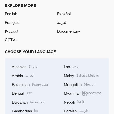
EXPLORE MORE
English
Español
Français
العربية
Русский
Documentary
CCTV+
CHOOSE YOUR LANGUAGE
Shqip
ລາວ
Albanian
Lao
العربية
Bahasa Melayu
Arabic
Malay
Беларуская
Монгол
Belarusian
Mongolian
বাংলা
မြန်မာဘာသာ
Bengali
Myanmar
Български
नेपाली
Bulgarian
Nepali
ខ្មែរ
فارسی
Cambodian
Persian