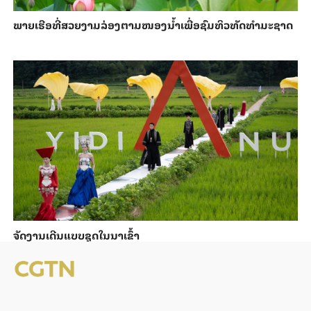
ພາຍ​ເຮືອທີ່​ສວຍ​ງາມ​ລ່ອງ​ຕາມ​​ໜອງນ້ຳ​​ເພື່ອ​ຊົມ​ທິວ​ທັດ​ທຳ​ມະ​ຊາດ
ຈັດງານເດີນແບບຊຸດໃນນາເຂົ້າ