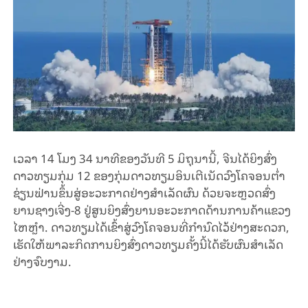
ເວ​ລາ 14 ໂມງ 34 ນາ​ທີຂອງວັນ​ທີ 5 ມິ​ຖຸ​ນາ​ນີ້, ຈີນ​ໄດ້​ຍິງ​ສົ່ງ​
ດາວ​ທຽມ​ກຸ່ມ 12 ​ຂອງ​ກຸ່ມ​ດາວ​ທຽມ​ອິນ​ເຕີ​ເນັດວົງ​ໂຄ​ຈອນ​​ຕ່ຳ
ຊ່ຽນ​ຟ່ານຂຶ້ນ​ສູ່​ອະ​ວະ​ກາດຢ່າງ​ສຳ​ເລັດ​ຜົນ ດ້ວຍ​ຈະ​ຫຼວດ​ສົ່ງ​
ຍານ​ຊາງ​ເຈີ່ງ-8 ຢູ່​ສູນ​ຍິງສົ່ງຍານອະວະກາດ​ດ້ານການຄ້າແຂວງ
ໄຫຫຼຳ. ດາວ​ທຽມ​ໄດ້​ເຂົ້າ​ສູ່​ວົງ​ໂຄ​ຈອນ​ທີ່​ກຳ​ນົດ​ໄວ້​ຢ່າງ​ສະ​ດວກ,
ເຮັດ​ໃຫ້​ພາ​ລະ​ກິດ​ການ​ຍິງ​ສົ່ງດາວ​ທຽມ​ຄັ້ງ​ນີ້​ໄດ້​ຮັບ​ຜົນ​ສຳ​ເລັດ​
ຢ່າງ​ຈົບ​ງາມ.