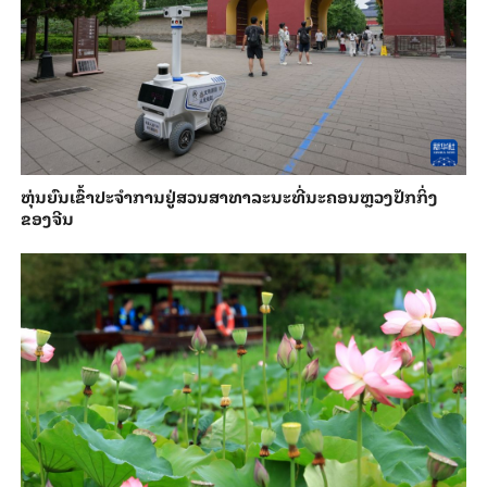
​ຫຸ່ນ​ຍົນ​ເຂົ້າ​ປະ​ຈຳ​ການ​ຢູ່​ສວນ​ສາ​ທາ​ລະ​ນະ​ທີ່​ນະ​ຄອນຫຼວງ​ປັກ​ກິ່ງ​
ຂອງ​ຈີນ