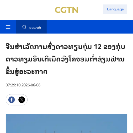
Language
search
ຈີນສຳ​ເລັດ​ການ​ສົ່ງ​ດາວ​ທຽມ​ກຸ່ມ 12 ​ຂອງ​ກຸ່ມ​
ດາວ​ທຽມ​ອິນ​ເຕີ​ເນັດວົງ​ໂຄ​ຈອນ​​ຕ່ຳຊ່ຽນ​ຟ່ານ​
ຂຶ້ນ​ສູ່​ອະ​ວະ​ກາດ
07:29:10 2026-06-06