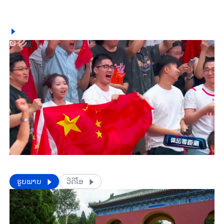
​​ຮູບພາບ
ວີດີໂອ