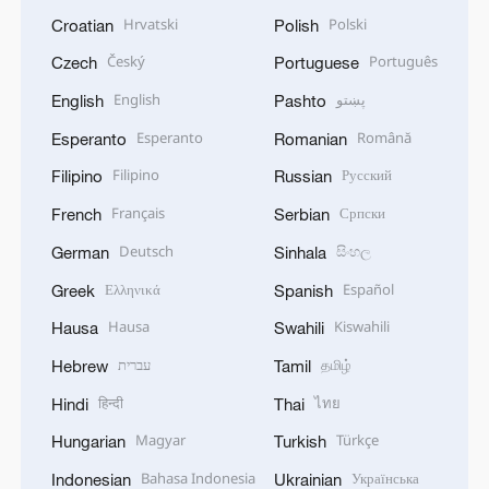
Hrvatski
Polski
Croatian
Polish
Český
Português
Czech
Portuguese
English
پښتو
English
Pashto
Esperanto
Română
Esperanto
Romanian
Filipino
Русский
Filipino
Russian
Français
Српски
French
Serbian
Deutsch
සිංහල
German
Sinhala
Ελληνικά
Español
Greek
Spanish
Hausa
Kiswahili
Hausa
Swahili
עברית
தமிழ்
Hebrew
Tamil
हिन्दी
ไทย
Hindi
Thai
Magyar
Türkçe
Hungarian
Turkish
Bahasa Indonesia
Українська
Indonesian
Ukrainian