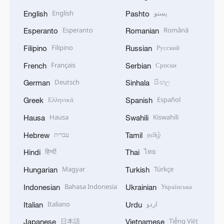
English
پښتو
English
Pashto
Esperanto
Română
Esperanto
Romanian
Filipino
Русский
Filipino
Russian
Français
Српски
French
Serbian
Deutsch
සිංහල
German
Sinhala
Ελληνικά
Español
Greek
Spanish
Hausa
Kiswahili
Hausa
Swahili
עברית
தமிழ்
Hebrew
Tamil
हिन्दी
ไทย
Hindi
Thai
Magyar
Türkçe
Hungarian
Turkish
Bahasa Indonesia
Українська
Indonesian
Ukrainian
Italiano
اردو
Italian
Urdu
日本語
Tiếng Việt
Japanese
Vietnamese