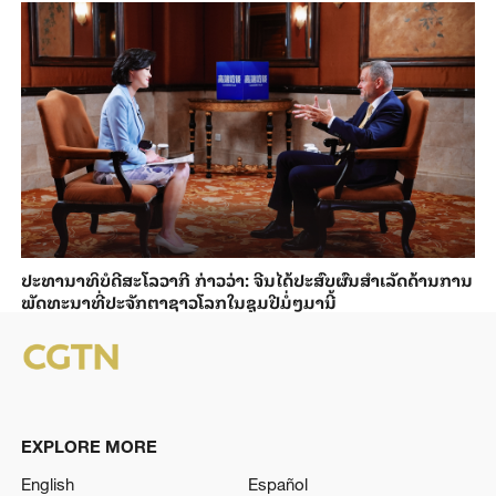
ປະ​ທາ​ນາ​ທິ​ບໍ​ດີ​ສະ​ໂລ​ວາ​ກີ ກ່າວ​ວ່າ: ຈີນ​ໄດ້​ປະ​ສົບ​ຜົ​ນ​ສຳ​ເລັດ​ດ້ານ​ການ​
ພັດ​ທະ​ນາ​ທີ່​ປະ​ຈັກ​ຕາ​ຊາວ​ໂລກ​ໃນ​ຊຸມ​ປີ​ມໍ່ໆ​ມາ​ນີ້
EXPLORE MORE
English
Español