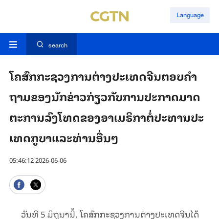
Language
search
ໂຄ​ສົກ​ກະ​ຊວງ​ການ​ຕ່າງ​ປະ​ເທດ​ຈີນຕອບ​ຄຳ​
ຖາມ​ຂອງ​ນັກ​ຂ່າວ​ກ່ຽວ​ກັບ​ການ​ປະ​ກາດ​ມາດ​
ຕະ​ການ​ລົງ​ໂທດ​ຂອງອາ​ເມ​ຣິ​ກາ​​ຕໍ່​ປະ​ທານ​ປະ​
ເທດ​ກູ​ບາ​ແລະ​ທ່ານ​ອື່ນໆ
05:46:12 2026-06-06
ວັນ​ທີ 5 ມິ​ຖຸ​ນາ​ນີ້, ໂຄ​ສົກ​ກະ​ຊວງ​ການ​ຕ່າງ​ປະ​ເທດ​ຈີນ​ໄດ້​