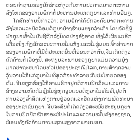
ຕອບ​ຄຳ​ຖາມ​ຂອງ​ນັກ​ຂ່າວ​ກ່ຽວ​ກັບການ​ປະ​ກາດ​ມາດ​ຕະ​ການ​
ລົງ​ໂທດ​ຂອງ​ອາ​ເມ​ຣິ​ກາ​ຕໍ່​ປະ​ທານ​ປະ​ເທດ​ກູ​ບາ​ແລະ​ທ່ານ​ອື່ນໆ.
ໂຄ​ສົກ​ທ່ານ​ນີ້​ກ່າວ​ວ່າ: ອາ​ເມ​ຣິ​ກາ​ໄດ້​ຍົກ​ລະ​ດັບ​ມາດ​ຕະ​ການ​
ລົງ​ໂທດ​​ແລະ​ປິດ​ລ້ອມ​ຕໍ່​ກູ​ບາ​ຢ່າງ​ຮ້າຍ​ແຮງກວ່າ​ເກົ່າ ໂດຍ​ຈັດ​ຊື້ຜູ້​
ນຳ​ກູ​ບາ​ເຂົ້າ​ໃນ​ບັນ​ຊີ​ຖືກ​ລົງ​ໂທດ​ຢ່າງ​​ອົງ​ອາດ ເຊິ່ງ​​ໄດ້​ເຜີຍ​ແບ​ອີກ​
ເທື່ອ​ໜຶ່ງ​ເຖິງ​ລັກ​ສະ​ນະ​ການ​ຂົ່ມ​ເຫັງ​ແລະ​ຂົ່ມ​ຂູ່​ແບບ​ເຈົ້າ​ອຳ​ນາດ
ຂອງ​​ອາ​ເມ​ຣິ​ກາ​ທີ່​ມີຕໍ່​ປະ​ເທດ​ອື່ນ​ທີ່​ອ່ອນກວ່າ​ຕົນ,ຈີນ​ເດັດ​ດ່ຽວ​
ຄັດ​ຄ້ານ​ຕໍ່​ເລື່ອງ​ນີ້. ສະ​ຖຽນ​ລະ​ພາບ​ຂອງ​ກູ​ບາ​ແມ່ນ​ຄວາມ​ມຸ່ງ​
ມາດ​ປາ​ຖະ​ໜາ​ໂດຍ​ທົ່ວ​ໄປ​ຂອງ​ປະ​ຊາ​ຄົມ​ໂລກ,ການ​ສ້າງ​ຄວາມ​
ວຸ້ນ​ວາຍ​ໃຫ້​ແກ່​ກູ​ບາ​​ໃນ​ທີ່​ສຸດກໍ່​ຈະ​ທຳ​ລາຍ​ຜົນ​ປະ​ໂຫຍດ​ຂອງ​
ຕົນ. ຈີ​ນ​ຮຽ​ກ​ຮ້ອງ​ໃຫ້​ອາ​ເມ​ຣິ​ກາ​ຢຸດ​ຕິ​ການ​ປິດ​ລ້ອມ​ແລະ​ການ​
ສ້າງ​ຄວາມ​ກົດ​ດັນ​ຫຼື​ຂົ່ມ​ຂູ່​ທຸກ​ຮູບ​ແບບ​ຕໍ່​ກູ​ບາ​ໃນ​ທັນ​ທີ,ຢຸດ​ຕິ​
ການ​ລ່ວງ​ລ້ຳ​ສິດແຫ່ງ​ການ​ຢູ່​ລອດແລະ​ສິດ​ແຫ່ງ​ການ​ພັດ​ທະ​ນາ​
ຂອງ​ປະ​ຊາ​ຊົນ​ກູ​ບາ. ຈີນ​ຈະ​ສືບ​ຕໍ່​ເດັດ​ດ່ຽວ​ສະ​ໜັບ​ສະ​ໜູນ​ກູ​ບາ
ໃນ​ການ​ປົກ​ປັກ​ຮັກ​ສາ​ອະ​ທິ​ປະ​ໄຕ​ແລະ​ຄວາມ​ໝັ້ນ​ຄົງ​ຂອງ​ຊາດ,​
ພ້ອມ​ທັງຄັດ​ຄ້ານ​ການ​ແຊກ​ແຊງ​ຈາກ​ພາຍນອກ.