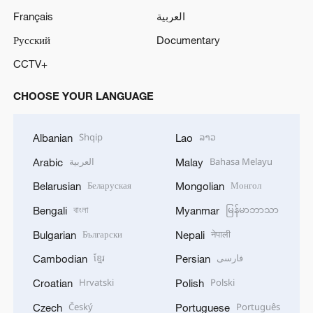
Français
العربية
Русский
Documentary
CCTV+
CHOOSE YOUR LANGUAGE
Shqip
ລາວ
Albanian
Lao
العربية
Bahasa Melayu
Arabic
Malay
Беларуская
Монгол
Belarusian
Mongolian
বাংলা
မြန်မာဘာသာ
Bengali
Myanmar
Български
नेपाली
Bulgarian
Nepali
ខ្មែរ
فارسی
Cambodian
Persian
Hrvatski
Polski
Croatian
Polish
Český
Português
Czech
Portuguese