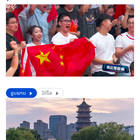
​​ຮູບພາບ
ວີດີໂອ