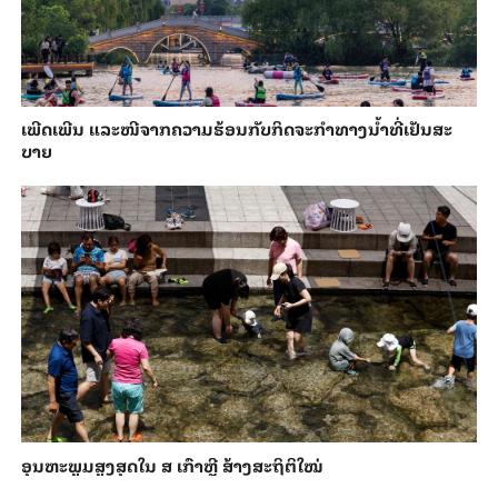
ເພີດ​ເພີນ ແລະ​ໜີ​ຈາກ​ຄວາມ​ຮ້ອນ​ກັບ​ກິດ​ຈະ​ກຳ​ທາງ​ນ້ຳ​​ທີ່​ເຢັນ​ສະ​
ບາຍ
ອຸນ​ຫະ​ພູມ​ສູງ​ສຸດ​​ໃນ ສ ເກົາຫຼີ ສ້າງ​ສະ​ຖິ​ຕິ​ໃໝ່