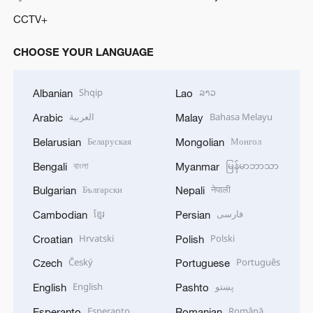
CCTV+
CHOOSE YOUR LANGUAGE
Shqip
ລາວ
Albanian
Lao
العربية
Bahasa Melayu
Arabic
Malay
Беларуская
Монгол
Belarusian
Mongolian
বাংলা
မြန်မာဘာသာ
Bengali
Myanmar
Български
नेपाली
Bulgarian
Nepali
ខ្មែរ
فارسی
Cambodian
Persian
Hrvatski
Polski
Croatian
Polish
Český
Português
Czech
Portuguese
English
پښتو
English
Pashto
Esperanto
Română
Esperanto
Romanian