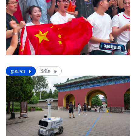
​​ຮູບພາບ
ວີດີໂອ