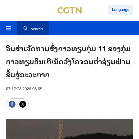
Language
search
ຈີນສຳ​ເລັດ​ການ​ສົ່ງ​ດາວ​ທຽມ​ກຸ່ມ 11 ​ຂອງ​ກຸ່ມ​
ດາວ​ທຽມ​ອິນ​ເຕີ​ເນັດ​ວົງ​ໂຄ​ຈອນ​​ຕ່ຳຊ່ຽນ​ຟ່ານ​
ຂຶ້ນ​ສູ່​ອະ​ວະ​ກາດ
03:17:28 2026-06-05