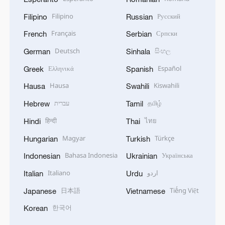
Filipino
Русский
Filipino
Russian
Français
Српски
French
Serbian
Deutsch
සිංහල
German
Sinhala
Ελληνικά
Español
Greek
Spanish
Hausa
Kiswahili
Hausa
Swahili
עברית
தமிழ்
Hebrew
Tamil
हिन्दी
ไทย
Hindi
Thai
Magyar
Türkçe
Hungarian
Turkish
Bahasa Indonesia
Українська
Indonesian
Ukrainian
Italiano
اردو
Italian
Urdu
日本語
Tiếng Việt
Japanese
Vietnamese
한국어
Korean