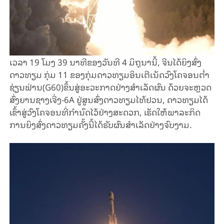
ເວ​ລາ 19 ໂມງ 39 ນາ​ທີຂອງວັນ​ທີ 4 ມິ​ຖຸ​ນາ​ນີ້, ຈີນ​ໄດ້​ຍິງ​ສົ່ງ​
ດາວ​ທຽມ ​ກຸ່ມ 11 ​ຂອງ​ກຸ່ມ​ດາວ​ທຽມ​ອິນ​ເຕີ​ເນັດ​ວົງ​ໂຄ​ຈອນ​​ຕ່ຳ
ຊ່ຽນ​ຟ່ານ(G60)​ຂຶ້ນ​ສູ່​ອະ​ວະ​ກາດຢ່າງ​ສຳ​ເລັດ​ຜົນ ດ້ວຍ​ຈະ​ຫຼວດ​
ສົ່ງ​ຍານ​ຊາງ​ເຈີ່ງ-6A ຢູ່​ສູນ​ສົ່ງ​ດາວ​ທຽມ​ໄທ້ຢວນ​, ດາວ​ທຽມ​ໄດ້​
ເຂົ້າ​ສູ່​ວົງ​ໂຄ​ຈອນ​ທີ່​ກຳ​ນົດ​ໄວ້​ຢ່າງ​ສະ​ດວກ, ເຮັດ​ໃຫ້​ພາ​ລະ​ກິດ​
ການ​ຍິງ​ສົ່ງດາວ​ທຽມ​ຄັ້ງ​ນີ້​ໄດ້​ຮັບ​ຜົນ​ສຳ​ເລັດ​ຢ່າງ​ຈົບ​ງາມ.