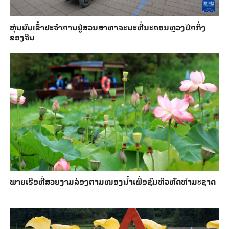
​ຫຸ່ນ​ຍົນ​ເຂົ້າ​ປະ​ຈຳ​ການ​ຢູ່​ສວນ​ສາ​ທາ​ລະ​ນະ​ທີ່​ນະ​ຄອນຫຼວງ​ປັກ​ກິ່ງ​
ຂອງ​ຈີນ
ພາຍ​ເຮືອທີ່​ສວຍ​ງາມ​ລ່ອງ​ຕາມ​​ໜອງນ້ຳ​​ເພື່ອ​ຊົມ​ທິວ​ທັດ​ທຳ​ມະ​ຊາດ