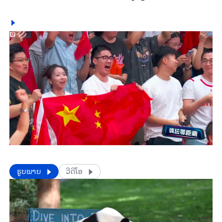
​​ຮູບພາບ
ວີດີໂອ