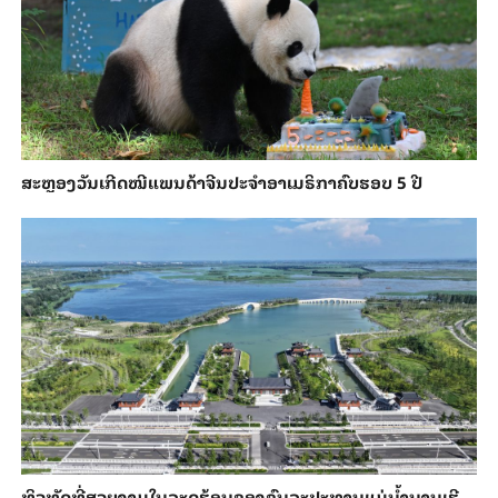
ສະຫຼອງວັນ​ເກີດ​ໝີ​ແພນ​ດ້າ​ຈີນ​ປະ​ຈຳ​ອາ​ເມ​ຣິ​ກາ​ຄົບ​ຮອບ 5 ປີ
ທິວທັດທີ່ສວຍງາມໃນລະດູຮ້ອນຂອງຊົນລະປະທານແມ່ນ້ຳນານເຮີ