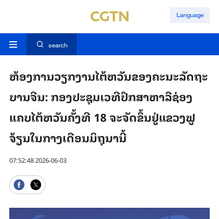
Language
search
ຫ້ອງ​ການ​ວຽກ​ງານ​ໄຕ້​ຫວັນ​ຂອງຄະ​ນະ​ລັດ​ຖະ​
ບານ​ຈີນ: ກອງ​ປະ​ຊຸມເວ​ທີ​ປຶກ​ສາ​ຫາ​ລື​ຊ່ອງ​
ແຄບ​ໄຕ້​ຫວັນ​ຄັ້ງ​ທີ 18 ຈະ​ຈັດ​ຂຶ້ນ​ຢູ່​ແຂວງ​ຟູ​
ຈ້ຽນໃນ​ກາງ​ເດືອນ​ມິ​ຖຸ​ນາ​ນີ້
07:52:48 2026-06-03