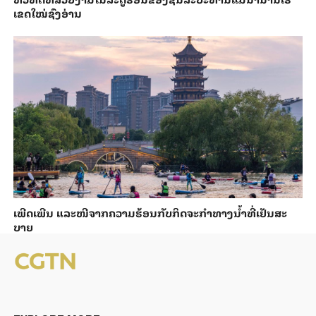
ເຂດໃໝ່ຊົງອ່ານ
ເພີດ​ເພີນ ແລະ​ໜີ​ຈາກ​ຄວາມ​ຮ້ອນ​ກັບ​ກິດ​ຈະ​ກຳ​ທາງ​ນ້ຳ​​ທີ່​ເຢັນ​ສະ​
ບາຍ