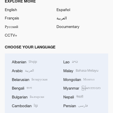
EXPLORE MORE
English
Español
Français
العربية
Русский
Documentary
CCTV+
CHOOSE YOUR LANGUAGE
Shqip
ລາວ
Albanian
Lao
العربية
Bahasa Melayu
Arabic
Malay
Беларуская
Монгол
Belarusian
Mongolian
বাংলা
မြန်မာဘာသာ
Bengali
Myanmar
Български
नेपाली
Bulgarian
Nepali
ខ្មែរ
فارسی
Cambodian
Persian