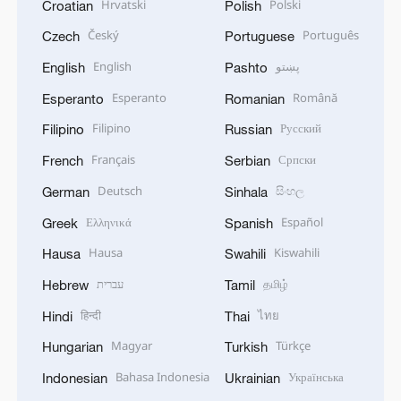
Hrvatski
Polski
Croatian
Polish
Český
Português
Czech
Portuguese
English
پښتو
English
Pashto
Esperanto
Română
Esperanto
Romanian
Filipino
Русский
Filipino
Russian
Français
Српски
French
Serbian
Deutsch
සිංහල
German
Sinhala
Ελληνικά
Español
Greek
Spanish
Hausa
Kiswahili
Hausa
Swahili
עברית
தமிழ்
Hebrew
Tamil
हिन्दी
ไทย
Hindi
Thai
Magyar
Türkçe
Hungarian
Turkish
Bahasa Indonesia
Українська
Indonesian
Ukrainian