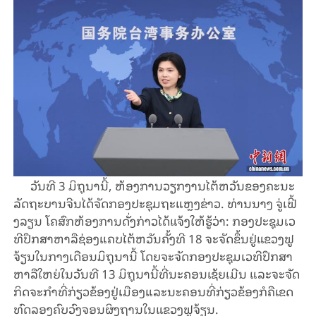
ວັນ​ທີ 3 ມິ​ຖຸ​ນາ​ນີ້, ຫ້ອງ​ການວຽກ​ງານ​​ໄຕ້​ຫວັນ​ຂອງ​ຄະ​ນະ​
ລັດ​ຖະ​ບານ​ຈີນ​ໄດ້​ຈັດ​ກອງ​ປະ​ຊຸມ​ຖະ​ແຫຼງ​ຂ່າວ. ທ່ານ​ນາງ ຈູ່​ເຟີ້
ງ​ລຽນ ໂຄ​ສົກ​ຫ້ອງ​ການ​​ດັ່ງ​ກ່າວໄດ້​ແຈ້ງ​ໃຫ້​ຮູ້​ວ່າ: ກອງ​ປະ​ຊຸມເວ​
ທີ​ປຶກ​ສາ​ຫາ​ລື​ຊ່ອງ​ແຄບ​ໄຕ້​ຫວັນ​ຄັ້ງ​ທີ 18 ຈະ​ຈັດ​ຂຶ້ນ​ຢູ່​ແຂວງ​ຟູ​
ຈ້ຽນ​​ໃນ​ກາງ​ເດືອນ​ມິ​ຖຸ​ນາ​ນີ້ ໂດຍຈະ​ຈັດ​ກອງ​ປະ​ຊຸມ​ເວ​ທີ​ປຶກ​ສາ​
ຫາ​ລືໃຫຍ່​ໃນ​ວັນ​ທີ 13 ມິ​ຖຸ​ນາ​ນີ້​ທີ່​ນະ​ຄອນ​ເຊ້ຍ​ເມີນ ແລະ​ຈະ​ຈັດ​
ກິດ​ຈະ​ກຳ​ທີ່​ກ່ຽວ​ຂ້ອງ​ຢູ່​ເມືອງ​ແລະ​ນະ​ຄອນ​ທີ່​ກ່ຽວ​ຂ້ອງ​​ກໍ​ຄື​ເຂດ​
ທົດ​ລອງ​​ຄົບ​ວົງ​ຈອນ​ຜິງ​ຖານ​ໃນ​ແຂວງ​ຟູ​ຈ້ຽນ.