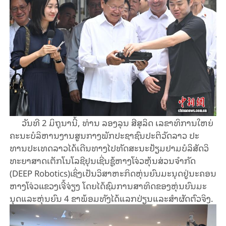
ວັນ​ທີ 2 ມິ​ຖຸ​ນາ​ນີ້, ທ່ານ ລອງ​ລຸນ ສີ​ສຸ​ລິດ ເລ​ຂາ​ທິ​ການ​ໃຫຍ່​
ຄະ​ນະ​ບໍ​ລິ​ຫານ​ງານ​ສູນ​ກາງ​ພັກ​ປະ​ຊາ​ຊົນ​ປະ​ຕິ​ວັດ​ລາວ ປະ​
ທານ​ປະ​ເທດ​ລາວໄດ້​ເດີນ​ທາງ​ໄປ​ທັດ​ສະ​ນະ​ຢ້ຽມ​ຢາມ​ບໍ​ລິ​ສັດວິ​
ທະ​ຍາ​ສາດ​ເຕັກ​ໂນ​ໂລ​ຊີ​ຢຸນ​ເຊີ່ນ​ຊູ້​ຫາງ​ໂຈ່ວ​ຫຸ້ນ​ສ່ວນ​ຈຳ​ກັດ​
(DEEP Robotics)​ເຊິ່ງເປັນ​ວິ​ສາ​ຫະ​ກິດ​ຫຸ່ນ​ຍົນ​ມະ​ນຸດ​ຢູ່​ນະ​ຄອນ​
ຫາງ​ໂຈ່ວ​ແຂວງ​ເຈີ້​ຈ່ຽງ​ ​ໂດຍໄດ້​ຊົມ​ການ​ສາ​ທິດ​ຂອງ​ຫຸ່ນ​ຍົນ​ມະ​
ນຸດ​ແລະ​ຫຸ່ນ​ຍົນ 4 ຂາພ້ອມ​ທັງ​ໄດ້​ແລກ​ປ່ຽນ​ແລະ​ສຳ​ຜັດ​ຕົວ​ຈິງ.