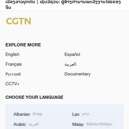
ເລື່ອງລາວບຸກຄົນ | ເຊິນລີ້ຊວນ: ຜູ້ສ້າງຕຳນານພະລັງງານໃໝ່ຂອງ
ຈີນ
EXPLORE MORE
English
Español
Français
العربية
Русский
Documentary
CCTV+
CHOOSE YOUR LANGUAGE
Shqip
ລາວ
Albanian
Lao
العربية
Bahasa Melayu
Arabic
Malay