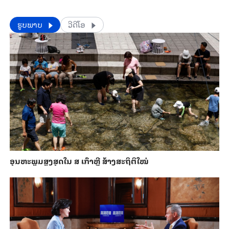
​​ຮູບພາບ
ວີດີໂອ
ອຸນ​ຫະ​ພູມ​ສູງ​ສຸດ​​ໃນ ສ ເກົາຫຼີ ສ້າງ​ສະ​ຖິ​ຕິ​ໃໝ່