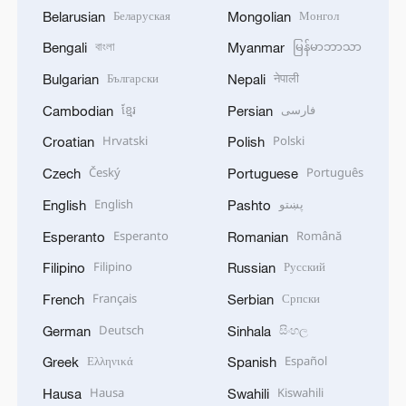
Беларуская
Монгол
Belarusian
Mongolian
বাংলা
မြန်မာဘာသာ
Bengali
Myanmar
Български
नेपाली
Bulgarian
Nepali
ខ្មែរ
فارسی
Cambodian
Persian
Hrvatski
Polski
Croatian
Polish
Český
Português
Czech
Portuguese
English
پښتو
English
Pashto
Esperanto
Română
Esperanto
Romanian
Filipino
Русский
Filipino
Russian
Français
Српски
French
Serbian
Deutsch
සිංහල
German
Sinhala
Ελληνικά
Español
Greek
Spanish
Hausa
Kiswahili
Hausa
Swahili