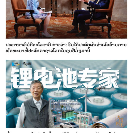
ປະ​ທາ​ນາ​ທິ​ບໍ​ດີ​ສະ​ໂລ​ວາ​ກີ ກ່າວ​ວ່າ: ຈີນ​ໄດ້​ປະ​ສົບ​ຜົ​ນ​ສຳ​ເລັດ​ດ້ານ​ການ​
ພັດ​ທະ​ນາ​ທີ່​ປະ​ຈັກ​ຕາ​ຊາວ​ໂລກ​ໃນ​ຊຸມ​ປີ​ມໍ່ໆ​ມາ​ນີ້