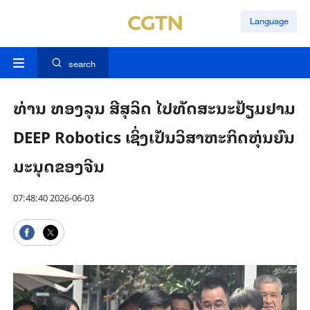
Language
search
ທ່ານ ທອ​ງ​ລຸນ ສີ​ສຸ​ລິດ ໄປ​ທັດ​ສະ​ນະ​ຢ້ຽມ​ຢາມ
DEEP Robotics ​ເຊິ່ງເປັນ​ວິ​ສາ​ຫະ​ກິດ​​ຫຸ່ນ​ຍົນ​
ມະ​ນຸດ​ຂອງ​ຈີນ
07:48:40 2026-06-03