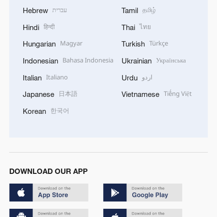
עברית
தமிழ்
Hebrew
Tamil
हिन्दी
ไทย
Hindi
Thai
Magyar
Türkçe
Hungarian
Turkish
Bahasa Indonesia
Українська
Indonesian
Ukrainian
Italiano
اردو
Italian
Urdu
日本語
Tiếng Việt
Japanese
Vietnamese
한국어
Korean
DOWNLOAD OUR APP