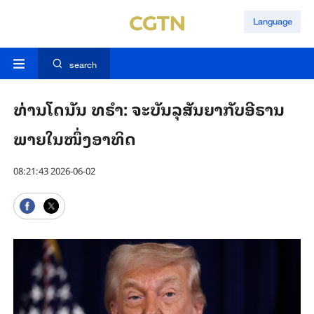
Language
search
ທ່ານ​ໂດ​ນັນ ທ​ຣຳ: ຈະ​ບັນ​ລຸ​ສັນ​ຍາ​ກັບ​ອີ​ຣານ​
ພາຍ​ໃນ​ໜຶ່ງ​ອາ​ທິດ
08:21:43 2026-06-02