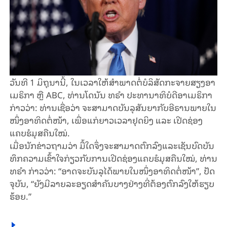
ວັນ​ທີ 1 ມິ​ຖຸ​ນາ​ນີ້, ​ໃນ​ເວ​ລາ​ໃຫ້​ສຳ​ພາດ​ຕໍ່ບໍ​ລິ​ສັດ​ກະ​ຈາຍ​ສຽງ​ອາ​
ເມ​ຣິ​ກາ ຫຼື ABC, ທ່ານ​ໂດ​ນັນ ທ​ຣຳ ປະ​ທາ​ນາ​ທິ​ບໍ​ດີ​ອາ​ເມ​ຣິ​ກາ
ກ່າວ​ວ່າ: ທ່ານ​ເຊື່ອ​ວ່າ ຈະ​ສາ​ມາດ​ບັນ​ລຸ​ສັນ​ຍາ​ກັບ​ອີ​ຣານ​ພາຍ​ໃນ​
ໜຶ່ງ​ອາ​ທິດ​ຕໍ່​ໜ້າ, ເພື່ອ​ແກ່​ຍາວ​ເວລາ​ຢຸດ​ຍິງ ແລະ ເປີດ​ຊ່ອງ​
ແຄບ​ຮໍ​ມຸ​ສ​ຄືນ​ໃໝ່.
​ເມື່ອ​ນັກ​ຂ່າວ​ຖາມ​ວ່າ ມື້​ໃດຈຶ່ງ​​ຈະສາ​ມາດ​ຕົກ​ລົງ​ແລະ​ເຊັນ​ບົດ​ບັນ​
ທຶກ​ຄວາມ​ເຂົ້າ​ໃຈ​ກ່ຽວ​ກັບ​ການ​ເປີດ​ຊ່ອງ​ແຄບ​ຮໍ​ມຸ​ສ​ຄືນ​ໃໝ່, ທ່ານ
ທ​ຣຳ ກ່າວ​ວ່າ: “ອາດ​ຈະ​ບັນ​ລຸ​ໄດ້​ພາຍ​ໃນ​ໜຶ່ງ​ອາ​ທິດຕໍ່​ໜ້າ”, ປັດ​
ຈຸ​ບັນ, “ຍັງ​​ມີ​ລາຍ​ລະ​ອຽດ​ສຳ​ຄັນ​ບາງ​ຢ່າງ​ທີ່​ຕ້ອງ​ຕົກ​ລົງ​ໃຫ້​ຮຽບ​
ຮ້ອຍ.”