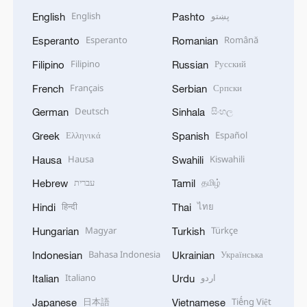
English
پښتو
English
Pashto
Esperanto
Română
Esperanto
Romanian
Filipino
Русский
Filipino
Russian
Français
Српски
French
Serbian
Deutsch
සිංහල
German
Sinhala
Ελληνικά
Español
Greek
Spanish
Hausa
Kiswahili
Hausa
Swahili
עברית
தமிழ்
Hebrew
Tamil
हिन्दी
ไทย
Hindi
Thai
Magyar
Türkçe
Hungarian
Turkish
Bahasa Indonesia
Українська
Indonesian
Ukrainian
Italiano
اردو
Italian
Urdu
日本語
Tiếng Việt
Japanese
Vietnamese