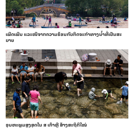
ເພີດ​ເພີນ ແລະ​ໜີ​ຈາກ​ຄວາມ​ຮ້ອນ​ກັບ​ກິດ​ຈະ​ກຳ​ທາງ​ນ້ຳ​​ທີ່​ເຢັນ​ສະ​
ບາຍ
ອຸນ​ຫະ​ພູມ​ສູງ​ສຸດ​​ໃນ ສ ເກົາຫຼີ ສ້າງ​ສະ​ຖິ​ຕິ​ໃໝ່