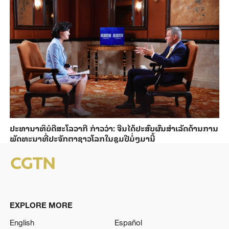
ປະ​ທາ​ນາ​ທິ​ບໍ​ດີ​ສະ​ໂລ​ວາ​ກີ ກ່າວ​ວ່າ: ຈີນ​ໄດ້​ປະ​ສົບ​ຜົ​ນ​ສຳ​ເລັດ​ດ້ານ​ການ​
ພັດ​ທະ​ນາ​ທີ່​ປະ​ຈັກ​ຕາ​ຊາວ​ໂລກ​ໃນ​ຊຸມ​ປີ​ມໍ່ໆ​ມາ​ນີ້
EXPLORE MORE
English
Español