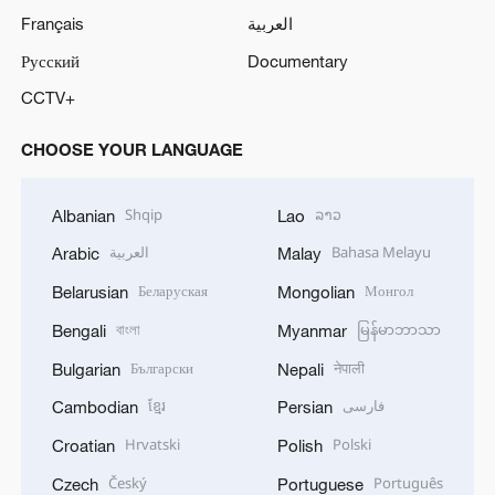
Français
العربية
Русский
Documentary
CCTV+
CHOOSE YOUR LANGUAGE
Shqip
ລາວ
Albanian
Lao
العربية
Bahasa Melayu
Arabic
Malay
Беларуская
Монгол
Belarusian
Mongolian
বাংলা
မြန်မာဘာသာ
Bengali
Myanmar
Български
नेपाली
Bulgarian
Nepali
ខ្មែរ
فارسی
Cambodian
Persian
Hrvatski
Polski
Croatian
Polish
Český
Português
Czech
Portuguese