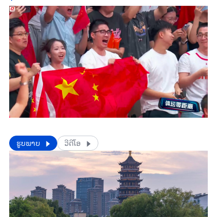
​​ຮູບພາບ
ວີດີໂອ