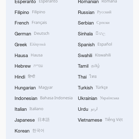
Esperanto
Română
Esperanto
Romanian
Filipino
Русский
Filipino
Russian
Français
Српски
French
Serbian
Deutsch
සිංහල
German
Sinhala
Ελληνικά
Español
Greek
Spanish
Hausa
Kiswahili
Hausa
Swahili
עברית
தமிழ்
Hebrew
Tamil
हिन्दी
ไทย
Hindi
Thai
Magyar
Türkçe
Hungarian
Turkish
Bahasa Indonesia
Українська
Indonesian
Ukrainian
Italiano
اردو
Italian
Urdu
日本語
Tiếng Việt
Japanese
Vietnamese
한국어
Korean