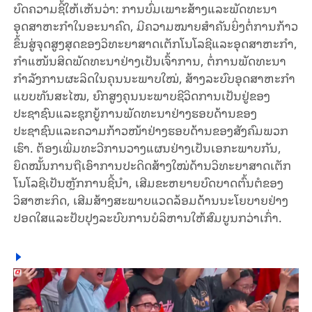
ບົດຄວາມຊີ້ໃຫ້ເຫັນວ່າ: ການບົ່ມເພາະສ້າງແລະພັດທະນາ
ອຸດສາຫະກຳໃນອະນາຄົດ, ມີຄວາມໝາຍສຳຄັນຍິ່ງຕໍ່ການກ້າວ
ຂຶ້ນສູ່ຈຸດສູງສຸດຂອງວິທະຍາສາດເຕັກໂນໂລຊີແລະອຸດສາຫະກຳ,
ກຳແໜ້ນສິດພັດທະນາຢ່າງເປັນເຈົ້າການ, ຕໍ່ການພັດທະນາ
ກຳລັງການຜະລິດໃນຄຸນນະພາບໃໝ່, ສ້າງລະບົບອຸດສາຫະກຳ
ແບບທັນສະໄໝ, ຍົກສູງຄຸນນະພາບຊີວິດການເປັນຢູ່ຂອງ
ປະຊາຊົນແລະຊຸກຍູ້ການພັດທະນາຢ່າງຮອບດ້ານຂອງ
ປະຊາຊົນແລະຄວາມກ້າວໜ້າຢ່າງຮອບດ້ານຂອງສັງຄົມພວກ
ເຮົາ. ຕ້ອງເພີ່ມທະວີການວາງແຜນຢ່າງເປັນເອກະພາບກັນ,
ຍຶດໝັ້ນການຖືເອົາການປະດິດສ້າງໃໝ່ດ້ານວິທະຍາສາດເຕັກ
ໂນໂລຊີເປັນຫຼັກການຊີ້ນຳ, ເສີມຂະຫຍາຍບົດບາດຕົ້ນຕໍຂອງ
ວິສາຫະກິດ, ເສີມສ້າງສະພາບແວດລ້ອມດ້ານນະໂຍບາຍຢ່າງ
ປອດໃສແລະປັບປຸງລະບົບການບໍລິຫານໃຫ້ສົມບູນກວ່າເກົ່າ.