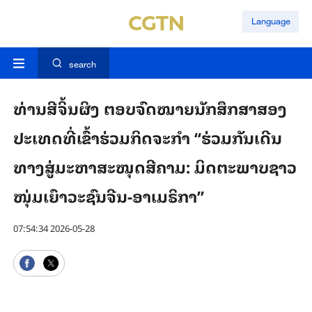
Language
search
ທ່ານ​ສີ​ຈິ້ນ​ຜິງ ຕອບ​ຈົດ​ໝາຍ​​ນັກ​ສຶກ​ສາ​ສອງ​
ປະ​ເທດ​ທີ່​ເຂົ້າ​ຮ່ວມ​ກິດ​ຈະ​ກຳ “ຮ່ວມ​ກັນ​ເດີນ​
ທາງ​ສູ່​ມະ​ຫາ​ສະ​ໝຸດ​ສີ​ຄາມ: ມິດ​ຕະ​ພາບ​​ຊາວ​
ໜຸ່ມເຍົາ​ວະ​ຊົນ​ຈີນ-ອາ​ເມ​ຣິ​ກາ”
07:54:34 2026-05-28