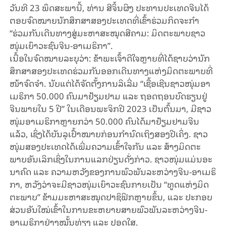
ວັນ​ທີ 23 ພຶດ​ສະ​ພາ​ນີ້, ທ່ານ ສີ​ຈິ້ນ​ຜິງ ປະ​ທານ​ປະ​ເທດ​ຈີນ​ໄດ້​
ຕອບຈົດ​ໝາຍ​ນັກສຶກ​ສາ​ສອງ​ປະ​ເທດ​ທີ່​ເຂົ້າ​ຮ່ວມ​ກິດ​ຈະ​ກຳ
“ຮ່ວມ​ກັນ​ເດີນ​ທາງ​ສູ່​ມະ​ຫາ​ສະ​ໝຸດ​ສີ​ຄາມ: ມິດ​ຕະ​ພາບ​ຊາວ​
ໜຸ່ມເຍົາ​ວະ​ຊົນ​ຈີນ-ອາ​ເມ​ຣິ​ກາ”.
ເນື້ອ​ໃນ​ຈົດ​ໝາຍ​ລະ​ບຸ​ວ່າ: ຂ້າ​ພະ​ເຈົ້າດີ​ໃຈ​ຫຼາຍ​ທີ່​ໄດ້​ຊາບ​ວ່າ​ນັກ​
ສຶກ​ສາ​ສອງ​ປະ​ເທດ​ຮ່ວມ​ກັນ​ອອກ​ເດີນ​ທາງ​ແຫ່ງ​ມິດ​ຕະ​ພາບ​ທີ່​
ໜ້າ​ຈົດ​ຈຳ. ນັບ​ແຕ່​ໄດ້ຈັດ​ຕັ້ງ​ການ​ລິ​ເລີ່ມ “​ເຊື້ອ​ເຊີນ​ຊາວ​ໜຸ່ມ​ອາ​
ເມ​ຣິ​ກາ 50.000 ຄົນ​ມາ​ຢ້ຽມ​ຢາມ​ ແລະ ຖອດ​ຖອນ​ບົດ​ຮຽນ​ຢູ່
ຈີນພາຍ​ໃນ 5 ປີ” ​ໃນ​ເດືອນ​ພະ​ຈິກ​ປີ 2023 ເປັນ​ຕົ້ນ​ມາ, ມີ​ຊາວ​
ໜຸ່ມ​ອາ​ເມ​ຣິ​ກາ​ຫຼາຍກວ່າ 50.000 ຄົນ​ໄດ້​ມາ​ຢ້ຽມ​ຢາມ​ຈີນ​
ແລ້ວ, ​ເຊິ່ງໄດ້​ບັນ​ລຸ​ເປົ້າ​ໝາຍ​ກ່ອນ​​ກຳ​ນົດເຖິງ​ສອງ​ປີ​ເຄິ່ງ. ​ຊາວ​
ໜຸ່ມ​ສອງ​ປະ​ເທດ​ໄດ້​ເພີ່ມ​ຄວາມ​ເຂົ້າ​ໃຈ​ກັນ ແລະ ສ້າງ​ມິດ​ຕະ​
ພາບ​ອັນ​ເລິກ​ເຊິ່ງ​ໃນ​ການ​ແລ​ກ​ປ່ຽນ​ດັ່ງ​ກ່າວ. ຊາວ​ໜຸ່ມ​ແມ່ນ​ອະ​
ນາ​ຄົດ ແລະ ຄວາມ​ຫວັງຂອງ​ການ​ພົວ​ພັນ​​ລະ​ຫວ່າງຈີນ-ອາ​ເມ​ຣິ​
ກາ, ຫວັງ​ວ່າ​ຈະ​ມີ​ຊາວ​ໜຸ່ມ​ເຍົາ​ວະ​ຊົນ​​ກາຍ​ເປັນ “ທູດ​ແຫ່ງມິດ​
ຕະ​ພາບ” ຂ້າມ​ມະ​ຫາ​ສະ​ໝຸດ​ປາ​ຊິ​ຟິກ​ຫຼາຍ​ຂຶ້ນ, ແລະ ປະ​ກອບ​
ສ່ວນອັນ​ໃໝ່​ເຂົ້າ​ໃນ​ການ​ຂະ​ຫຍາຍ​ສາຍ​ພົວ​ພັນ​ລະ​ຫວ່າງ​ຈີນ-
ອາ​ເມ​ຣິ​ກາ​ຢ່າງ​ໝັ້ນ​ທ່ຽງ ແລະ ​ປອດ​ໃສ.