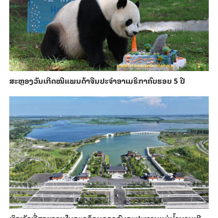
ສະຫຼອງວັນ​ເກີດ​ໝີ​ແພນ​ດ້າ​ຈີນ​ປະ​ຈຳ​ອາ​ເມ​ຣິ​ກາ​ຄົບ​ຮອບ 5 ປີ
ທິວທັດທີ່ສວຍງາມໃນລະດູຮ້ອນຂອງຊົນລະປະທານແມ່ນ້ຳນານເຮີ