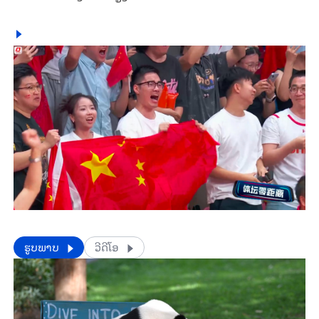
​​ຮູບພາບ
ວີດີໂອ