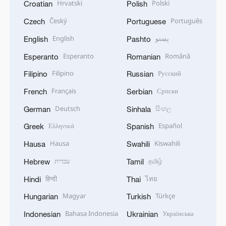
Hrvatski
Polski
Croatian
Polish
Český
Português
Czech
Portuguese
English
پښتو
English
Pashto
Esperanto
Română
Esperanto
Romanian
Filipino
Русский
Filipino
Russian
Français
Српски
French
Serbian
Deutsch
සිංහල
German
Sinhala
Ελληνικά
Español
Greek
Spanish
Hausa
Kiswahili
Hausa
Swahili
עברית
தமிழ்
Hebrew
Tamil
हिन्दी
ไทย
Hindi
Thai
Magyar
Türkçe
Hungarian
Turkish
Bahasa Indonesia
Українська
Indonesian
Ukrainian