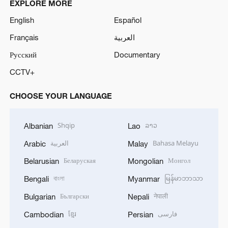
EXPLORE MORE
English
Español
Français
العربية
Русский
Documentary
CCTV+
CHOOSE YOUR LANGUAGE
Shqip
ລາວ
Albanian
Lao
العربية
Bahasa Melayu
Arabic
Malay
Беларуская
Монгол
Belarusian
Mongolian
বাংলা
မြန်မာဘာသာ
Bengali
Myanmar
Български
नेपाली
Bulgarian
Nepali
ខ្មែរ
فارسی
Cambodian
Persian