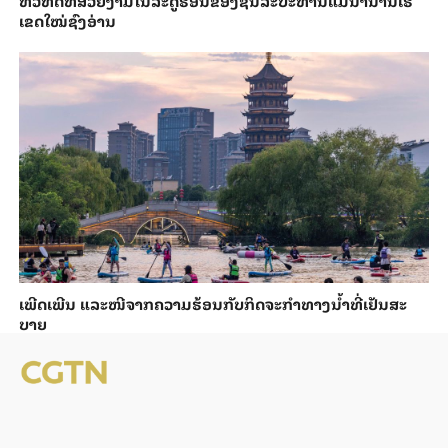
ເຂດໃໝ່ຊົງອ່ານ
ເພີດ​ເພີນ ແລະ​ໜີ​ຈາກ​ຄວາມ​ຮ້ອນ​ກັບ​ກິດ​ຈະ​ກຳ​ທາງ​ນ້ຳ​​ທີ່​ເຢັນ​ສະ​
ບາຍ