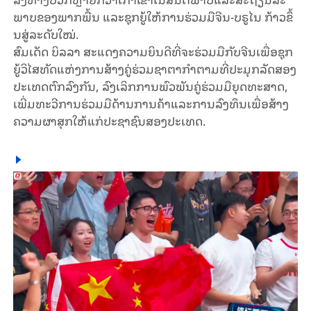
ພາບຂອງ​ພາກ​ພື້ນ ແລະຊຸກ​ຍູ້​ໃຫ້​ການ​ຮ່ວມ​ມື​ຈີນ-ບ​ຣູ​ໄນ ກ້າວ​ຂຶ້​
ນ​ສູ່​ລະ​ດັບ​ໃໝ່.
ສົມ​ເດັດ ບິ​ລ​ລາ ​ສະ​ແດງ​ຄວາມຍິນ​ດີທີ່​ຈະ​ຮ່ວມ​ມື​ກັບ​ຈີນເພື່ອຊຸກ​
ຍູ້​ວິ​ໄສ​ທັດ​ແຫ່ງ​ການ​ສ້າງ​ຄູ່​ຮ່ວມ​ຊາ​ຕາ​ກຳ​​ຕາມທີ່​ປະ​ມຸກ​ລັດ​ສອງ​
ປະ​ເທດ​ຕົກ​ລົງ​ກັນ, ລົງ​ເລິກ​ການ​ພົວ​ພັນ​ຄູ່​ຮ່ວມ​ມື​ຍຸດ​ທະ​ສາດ,
ເພີ່ມ​ທະ​ວີ​ການ​ຮ່ວມ​ມື​ດ້ານ​ການ​ຄ້າ​ແລະ​ການ​ລົງ​ທຶນ​ເພື່ອສ້າ​ງ​
ຄວາມ​ຜາ​ສຸກ​ໃຫ້​ແກ່​ປະ​ຊາ​ຊົນ​ສອງ​ປະ​ເທດ.