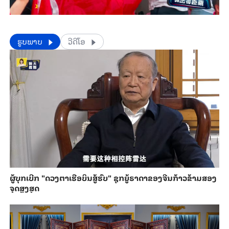
​​ຮູບພາບ
ວີດີໂອ
ຜູ້ບຸກເບີກ "ດວງຕາເຮືອບິນສູ້ຮົບ" ຊຸກຍູ້ຣາດາຂອງຈີນກ້າວຂ້າມສອງ
ຈຸດສູງສຸດ