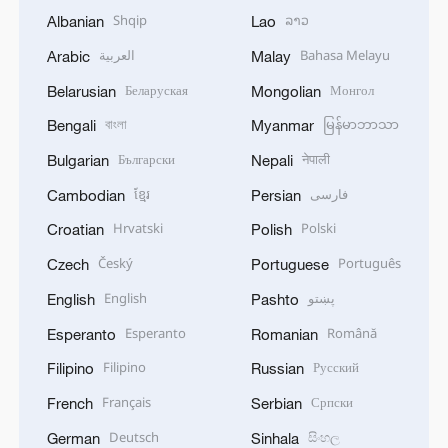
Shqip
ລາວ
Albanian
Lao
العربية
Bahasa Melayu
Arabic
Malay
Беларуская
Монгол
Belarusian
Mongolian
বাংলা
မြန်မာဘာသာ
Bengali
Myanmar
Български
नेपाली
Bulgarian
Nepali
ខ្មែរ
فارسی
Cambodian
Persian
Hrvatski
Polski
Croatian
Polish
Český
Português
Czech
Portuguese
English
پښتو
English
Pashto
Esperanto
Română
Esperanto
Romanian
Filipino
Русский
Filipino
Russian
Français
Српски
French
Serbian
Deutsch
සිංහල
German
Sinhala