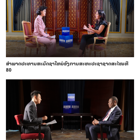
ສຳ​ພາດ​ປະ​ທານສະ​ມັດ​ຊາ​ໃຫຍ່​ອົງ​ການສະ​ຫະ​ປະ​ຊາ​ຊາດສະ​ໄໝ​ທີ
80