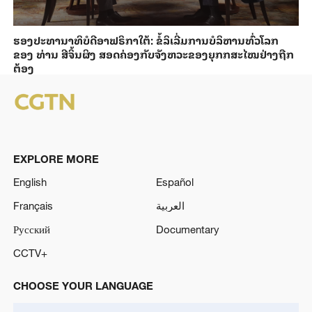
ຮອງ​ປະທາ​ນາ​ທິ​ບໍ​ດີອ​າ​ຟ​ຣິ​ກາ​ໃຕ້: ຂໍ້​ລິ​ເລີ່ມການ​ບໍ​ລິ​ຫານ​ທົ່ວ​ໂລກ​
ຂອງ ທ່ານ ສີ​ຈິ້ນ​ຜິງ ​ສ​ອດ​ຄ່ອງ​ກັບຈັງ​ຫວະ​ຂອງ​ຍຸກກ​ສະ​ໄໝ​ຢ່າງ​ຖືກ​
ຕ້ອງ
EXPLORE MORE
English
Español
Français
العربية
Русский
Documentary
CCTV+
CHOOSE YOUR LANGUAGE