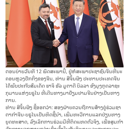
ຕອນ​ບ່າຍ​ວັນ​ທີ 12 ພຶດ​ສະ​ພາ​ນີ້, ຢູ່​ຫໍ​ສະ​ພາ​ປະ​ຊາ​ຊົນ​​ຈີນທີ່​ນະ​
ຄອນ​ຫຼວງ​ປັກ​ກິ່ງ​ຂອງ​ຈີນ, ທ່ານ ສີ​ຈິ້ນ​ຜິງ ປະ​ທານ​ປະ​ເທດ​ຈີນ​
ໄດ້​ພົບ​ປະ​ກັບ​ສົມ​ເດັດ ຮາ​ຈິ ອັ​ລ ມູ​ຕາ​ດີ ບິ​ລ​ລາ ອົງ​ມຸງກຸດລາຊະ
ກຸມານ​ແຫ່ງບ​ຣູ​ໄນ ທີ່​ເດີນ​ທາງ​ມາ​ຢ້ຽມ​ຢາມ​ຈີນ​ຢ່າງ​ເປັນ​ທາງ​
ການ.
ທ່ານ ສີ​ຈິ້ນ​ຜິງ ຊີ້​ອອກວ່າ: ສອງ​ຝ່າຍ​ຄວນ​ຖື​ການ​ສ້າງ​ຄູ່​ຮ່ວມ​ຊາ​
ຕາ​ກຳ​ຈີນ-ບ​ຣູ​ໄນ​ເປັນ​ທິດ​ຊີ້​ນຳ, ເພີ່ມ​ທະ​ວີ​ການ​ແລກ​ປ່ຽນ​ທາງ​
ຍຸດ​ທະ​ສາດ, ລົງ​ເລິກ​ການ​ຮ່ວມ​ມື​ທີ່​ຕິດ​ແທດ​ຕົວ​ຈິງ, ເພື່ອ​ສຸມ​ກຳ​
ລັງ​​ທາງບວກ​ຫຼາຍກວ່າ​ເກົ່າ​ເຂົ້າ​ໃນ​ສັນ​ຕິ​ພາບ​ແລະ​ສະ​ຖຽນ​ລະ​