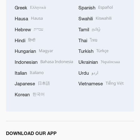
Ελληνικά
Español
Greek
Spanish
Hausa
Kiswahili
Hausa
Swahili
עברית
தமிழ்
Hebrew
Tamil
हिन्दी
ไทย
Hindi
Thai
Magyar
Türkçe
Hungarian
Turkish
Bahasa Indonesia
Українська
Indonesian
Ukrainian
Italiano
اردو
Italian
Urdu
日本語
Tiếng Việt
Japanese
Vietnamese
한국어
Korean
DOWNLOAD OUR APP