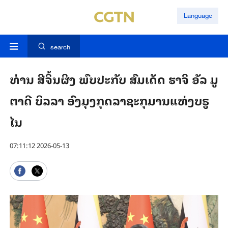
Language
search
ທ່ານ ສີ​ຈິ້ນ​ຜິງ ພົບ​ປະ​ກັບ​ ​ສົມ​ເດັດ ຮາຈິ ອັ​ລ ມູ​
ຕາ​ດີ ບິ​ລ​ລາ ອົງ​ມຸງກຸດລາຊະກຸມານ​ແຫ່ງບ​ຣູ​
ໄນ
07:11:12 2026-05-13