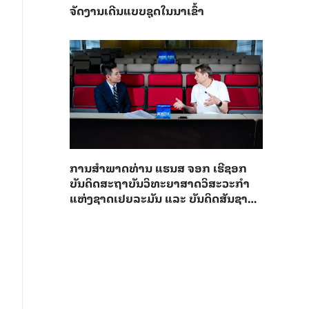
ຈັດງານເດີນແບບຊຸດໃນນາເຂົ້າ
ການ​ສຳ​ພາດ​ທ່ານ ແຮນ​ສ ຈອກ ເຮີ​ຊອກ ​
ບັນ​ດິດ​ສະ​ຖາ​ບັນວິ​ທະ​ຍາ​ສາດວິ​ສະ​ວະ​ກຳ​
ແຫ່ງ​ຊາດ​ເຢຍ​ລະ​ມັນ ແລະ ບັນ​ດິດ​ສັນ​ຊາດ​
ຕ່າງ​ປະ​ເທດ​ຂອງສະ​ຖາ​ບັນ​ວິ​ສະ​ວະ​ກຳ​ຈີນ