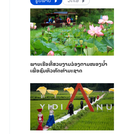
​​ຮູບພາບ
ວີດີໂອ
ພາຍ​ເຮືອທີ່​ສວຍ​ງາມ​ລ່ອງ​ຕາມ​​ໜອງນ້ຳ​​
ເພື່ອ​ຊົມ​ທິວ​ທັດ​ທຳ​ມະ​ຊາດ