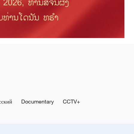
сский
Documentary
CCTV+