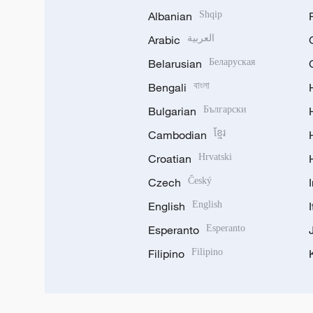
Albanian
Shqip
Arabic
العربية
Belarusian
Беларуская
Bengali
বাংলা
Bulgarian
Български
Cambodian
ខ្មែរ
Croatian
Hrvatski
Czech
Český
English
English
Esperanto
Esperanto
Filipino
Filipino