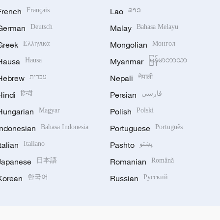
French
Français
Lao
ລາວ
German
Deutsch
Malay
Bahasa Melayu
Greek
Ελληνικά
Mongolian
Монгол
Hausa
Hausa
Myanmar
မြန်မာဘာသာ
Hebrew
עברית
Nepali
नेपाली
Hindi
हिन्दी
Persian
فارسی
Hungarian
Magyar
Polish
Polski
Indonesian
Bahasa Indonesia
Portuguese
Português
Italian
Italiano
Pashto
پښتو
Japanese
日本語
Romanian
Română
Korean
한국어
Russian
Русский