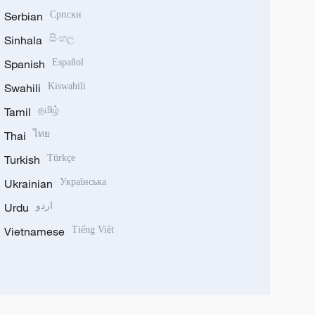
Serbian
Српски
Sinhala
සිංහල
Spanish
Español
Swahili
Kiswahili
Tamil
தமிழ்
Thai
ไทย
Turkish
Türkçe
Ukrainian
Українська
Urdu
اردو
Vietnamese
Tiếng Việt