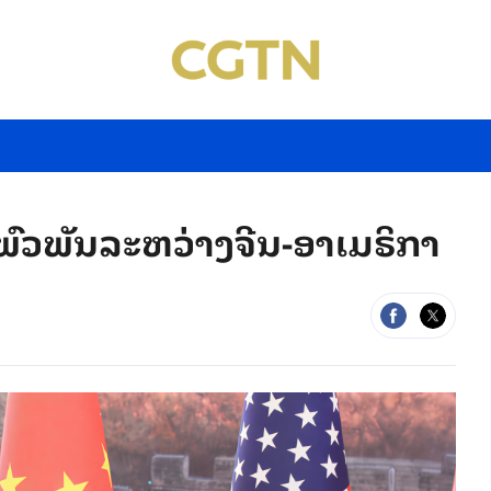
ົວພັນລະຫວ່າງຈີນ-ອາເມຣິກາ