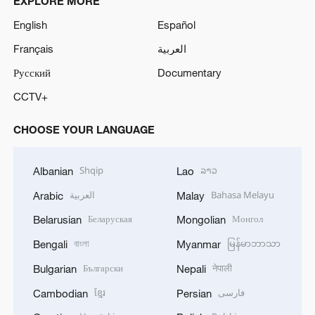
EXPLORE MORE
English
Español
Français
العربية
Русский
Documentary
CCTV+
CHOOSE YOUR LANGUAGE
Shqip
ລາວ
Albanian
Lao
العربية
Bahasa Melayu
Arabic
Malay
Беларуская
Монгол
Belarusian
Mongolian
বাংলা
မြန်မာဘာသာ
Bengali
Myanmar
Български
नेपाली
Bulgarian
Nepali
ខ្មែរ
فارسی
Cambodian
Persian