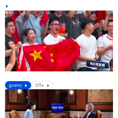
​​ຮູບພາບ
ວີດີໂອ