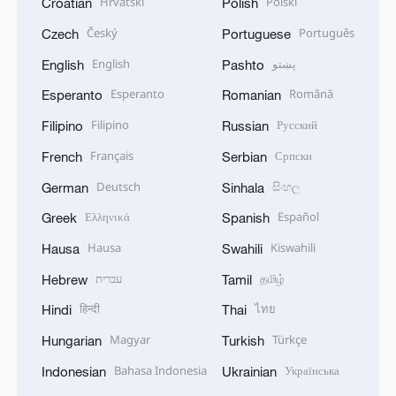
Hrvatski
Polski
Croatian
Polish
Český
Português
Czech
Portuguese
English
پښتو
English
Pashto
Esperanto
Română
Esperanto
Romanian
Filipino
Русский
Filipino
Russian
Français
Српски
French
Serbian
Deutsch
සිංහල
German
Sinhala
Ελληνικά
Español
Greek
Spanish
Hausa
Kiswahili
Hausa
Swahili
עברית
தமிழ்
Hebrew
Tamil
हिन्दी
ไทย
Hindi
Thai
Magyar
Türkçe
Hungarian
Turkish
Bahasa Indonesia
Українська
Indonesian
Ukrainian