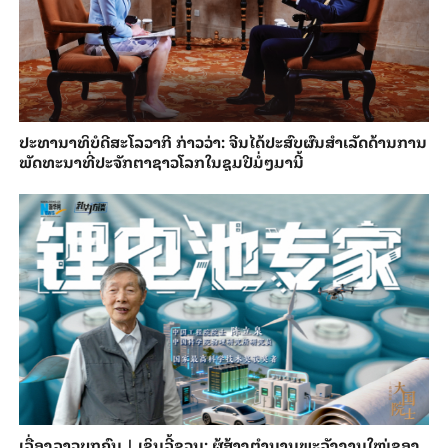
ປະ​ທາ​ນາ​ທິ​ບໍ​ດີ​ສະ​ໂລ​ວາ​ກີ ກ່າວ​ວ່າ: ຈີນ​ໄດ້​ປະ​ສົບ​ຜົ​ນ​ສຳ​ເລັດ​ດ້ານ​ການ​
ພັດ​ທະ​ນາ​ທີ່​ປະ​ຈັກ​ຕາ​ຊາວ​ໂລກ​ໃນ​ຊຸມ​ປີ​ມໍ່ໆ​ມາ​ນີ້
ເລື່ອງລາວບຸກຄົນ | ເຊິນລີ້ຊວນ: ຜູ້ສ້າງຕຳນານພະລັງງານໃໝ່ຂອງ