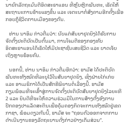
ນາຍົກລັດຖະມົນຕີອິດສະຣາແອນ ທີ່ຫຼົບຫຼີກພັນທະ, ເຮັດໃຫ້
ສະຖານະການຮ້າຍແຮງຂຶ້ນ ແລະ ເຈຕະນາກໍ່ສົງຄາມອີກຄັ້ງເພື່ອ
ກອບກູ້ຊີວິດການເມືອງຂອງຕົນ.
ທ່ານ ນາອິມ ກ່າວຕື່ມວ່າ: ນັບແຕ່ສັນຍາຢຸດຍິງໄດ້ຮັບການ
ຈັດຕັ້ງປະຕິບັດເປັນຕົ້ນມາ, ການໂຈມຕີຂອງກອງທັບ
ອິດສະຣາແອນໄດ້ເຮັດໃຫ້ມີປະຊາຊົນເສຍຊີວິດ ແລະ ບາດເຈັບ
ເຖິງຫຼາຍຮ້ອຍຄົນ.
ນອກນີ້, ທ່ານ ນາອິມ ກ່າວຕື່ມອີກວ່າ: ຮາມັສ ໄດ້ປະຕິບັດ
ພັນທະທັງໝົດທີ່ລະບຸໄວ້ໃນສັນຍາຢຸດຍິງ, ເຊິ່ງຝ່າຍໄກ່ເກ່ຍ
ແລະ ອາເມຣິກາໄດ້ເປັນສັກຂີພິຍານຕໍ່ເລື່ອງນີ້. ຮາມັສ
ກຽມພ້ອມທີ່ຈະເຂົ້າສູ່ການຈັດຕັ້ງປະຕິບັດສັນຍາຢຸດຍິງໄລຍະທີ
2 ແລະ ຍິນດີທີ່ຈະໃຫ້ຄວາມຮ່ວມມືໃນການສ້າງຕັ້ງອົງການ
ປົກຄອງປາແລັດສະຕິນເພື່ອຄຸ້ມຄອງກິດຈະການທັງໝົດຢູ່ເຂດ
ກາຊາ, ພ້ອມດຽວກັນນີ້, ຮາມັສ ຈະ “ຖອນຕົວອອກຈາກການ
ດໍາເນີນງານຂອງລັດຖະບານດັ່ງກ່າວຢ່າງເຕັມສ່ວນ”.