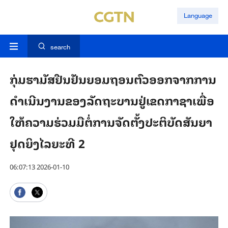
Language
search
ກຸ່ມຮາມັສຢືນຢັນຍອມຖອນຕົວອອກຈາກການ
ດໍາເນີນງານຂອງລັດຖະບານຢູ່ເຂດກາຊາເພື່ອ
ໃຫ້ຄວາມຮ່ວມມືຕໍ່ການຈັດຕັ້ງປະຕິບັດສັນຍາ
ຢຸດຍິງໄລຍະທີ 2
06:07:13 2026-01-10