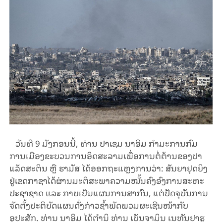
ວັນທີ 9 ມັງກອນນີ້, ທ່ານ ປາເຊມ ນາອິມ ກໍາມະການກົມ
ການເມືອງຂະບວນການອິດສະລາມເພື່ອການຕໍ່ຕ້ານຂອງປາ
ແລັດສະຕິນ ຫຼື ຮາມັສ ໄດ້ອອກຖະແຫຼງການວ່າ: ສັນຍາຢຸດຍິງ
ຢູ່ເຂດກາຊາໄດ້ຜ່ານມະຕິສະພາຄວາມໝັ້ນຄົງອົງການສະຫະ
ປະຊາຊາດ ແລະ ກາຍເປັນແຜນການສາກົນ, ແຕ່ປັດຈຸບັນການ
ຈັດຕັ້ງປະຕິບັດແຜນດັ່ງກ່າວຊໍ້າພັດພວມຜະເຊີນໜ້າກັບ
ອຸປະສັກ. ທ່ານ ນາອິມ ໄດ້ຕໍານິ ທ່ານ ເບັນຈາມິນ ເນທັນຢາຮູ