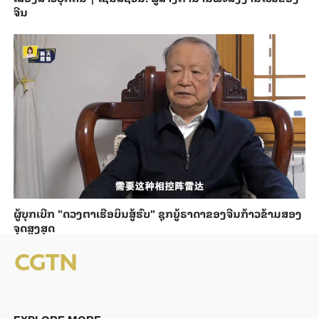
ຈີນ
ຜູ້ບຸກເບີກ "ດວງຕາເຮືອບິນສູ້ຮົບ" ຊຸກຍູ້ຣາດາຂອງຈີນກ້າວຂ້າມສອງ
ຈຸດສູງສຸດ