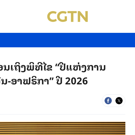
ອນເຖິງພິທີໄຂ “ປີແຫ່ງການ
ນ-ອາຟຣິກາ” ປີ 2026