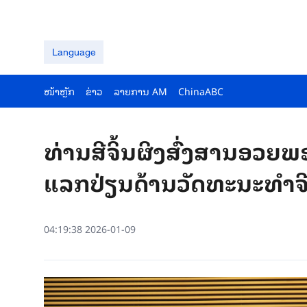
Language
ໜ້າຫຼັກ
ຂ່າວ
ລາຍ​ການ AM
ChinaABC
ທ່ານສີຈິ້ນຜິງສົ່ງສານອວຍພ
ແລກປ່ຽນດ້ານວັດທະນະທຳຈີ
04:19:38 2026-01-09