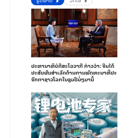
​​ຮູບພາບ
ວີດີໂອ
ປະ​ທາ​ນາ​ທິ​ບໍ​ດີ​ສະ​ໂລ​ວາ​ກີ ກ່າວ​ວ່າ: ຈີນ​ໄດ້​
ປະ​ສົບ​ຜົ​ນ​ສຳ​ເລັດ​ດ້ານ​ການ​ພັດ​ທະ​ນາ​ທີ່​ປະ​
ຈັກ​ຕາ​ຊາວ​ໂລກ​ໃນ​ຊຸມ​ປີ​ມໍ່ໆ​ມາ​ນີ້