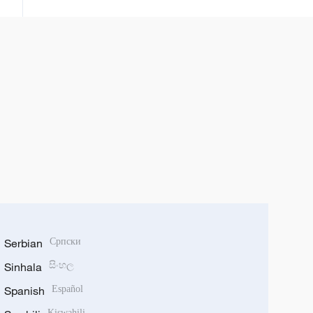
Serbian
Српски
Sinhala
සිංහල
Spanish
Español
Kiswahili