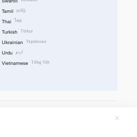
Swahili
Tamil
தமிழ்
Thai
ไทย
Turkish
Türkçe
Ukrainian
Українська
Urdu
اردو
Vietnamese
Tiếng Việt