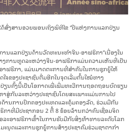
ີນໄດ້ສົ່ງສານອວຍພອນເຖິງພິທີໄຂ “ປີແຫ່ງການແລກປ່ຽນ
ແຫ່ງການແລກປ່ຽນດ້ານວັດທະນະທຳຈີນ-ອາຟຣິກາ”ເນື່ອງໃນ
າງການທູດລະຫວ່າງຈີນ-ອາຟຣິກາແມ່ນຄວາມເຫັນທີ່ເປັນ
ອາຟຣິກາ, ແມ່ນມາດຕະການທີ່ສຳຄັນໃນການຊຸກຍູ້ໃຫ້
ິດໃຈຂອງປະຊາຊົນຕື່ມອີກໃນຈຸດເລີ່ມຕົ້ນໃໝ໋ທາງ
່ຽນຄັ້ງນີ້ເປັນໂອກາດເພື່ເພີ່ມທະວີການຖອດຖອນບົດຮຽນ
າຫາສູ່ກັນລະຫວ່າງປະຊາຊົນໂດຍສະເພາະແມ່ນການໄປ
ນດ້ານການປົກຄອງປະເທດແລະຄຸ້ມຄອງລັດ, ຮ່ວມມືກັນ
ກາທີ່ມີປະຊາກອນ 2 ຕື້ 8 ຮ້ອຍລ້ານກວ່າຄົນເຊື່ອມຈິດ
ີນອລະອາຟຣິກາເຂົ້າໃນການຮັບມືກັບສິ່ງທ້າທາຍລະດັບໂລກ
ວນມະນຸດແລະການຊຸກຍູ້ການສ້າງປະຊາຄົມຮ່ວມຊາຕາກຳ