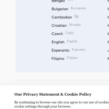
Bengali
Bulgarian
Български
Cambodian
ខ្មែរ
Croatian
Hrvatski
Czech
Český
English
English
Esperanto
Esperanto
Filipino
Filipino
DOWNLOAD OUR APP
Our Privacy Statement & Cookie Policy
By continuing to browse our site you agree to our use of cooki
cookie settings through your browser.