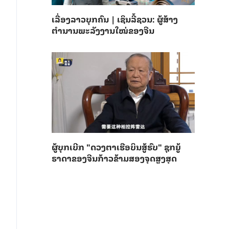
ເລື່ອງລາວບຸກຄົນ | ເຊິນລີ້ຊວນ: ຜູ້ສ້າງ
ຕຳນານພະລັງງານໃໝ່ຂອງຈີນ
ຜູ້ບຸກເບີກ "ດວງຕາເຮືອບິນສູ້ຮົບ" ຊຸກຍູ້
ຣາດາຂອງຈີນກ້າວຂ້າມສອງຈຸດສູງສຸດ