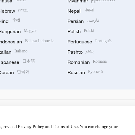
Hausa
Myanmar
Hebrew
עברית
Nepali
नेपाली
Hindi
हिन्दी
Persian
فارسی
Hungarian
Magyar
Polish
Polski
Indonesian
Bahasa Indonesia
Portuguese
Português
Italian
Italiano
Pashto
پښتو
Japanese
日本語
Romanian
Română
Korean
한국어
Russian
Русский
es, revised Privacy Policy and Terms of Use. You can change your