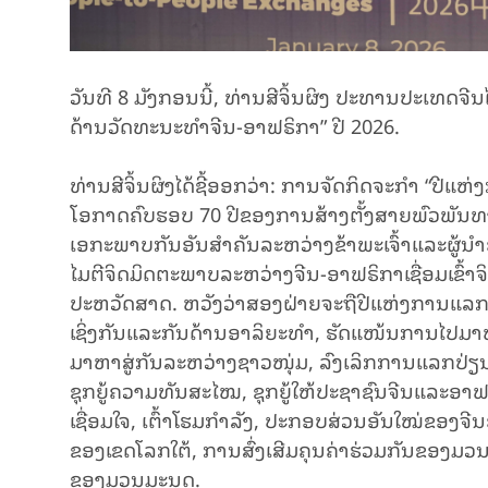
ວັນທີ 8 ມັງກອນນີ້, ທ່ານສີຈິ້ນຜິງ ປະທານປະເທດຈ
ດ້ານວັດທະນະທຳຈີນ-ອາຟຣິກາ” ປີ 2026.
ທ່ານສີຈິ້ນຜິງໄດ້ຊີ້ອອກວ່າ: ການຈັດກິດຈະກຳ “ປີ
ໂອກາດຄົບຮອບ 70 ປີຂອງການສ້າງຕັ້ງສາຍພົວພັນທ
ເອກະພາບກັນອັນສຳຄັນລະຫວ່າງຂ້າພະເຈົ້າແລະຜູ້ນຳ
ໄມຕີຈິດມິດຕະພາບລະຫວ່າງຈີນ-ອາຟຣິກາເຊື່ອມເຂົ້າຈ
ປະຫວັດສາດ. ຫວັງວ່າສອງຝ່າຍຈະຖືປີແຫ່ງການແລກປ
ເຊິ່ງກັນແລະກັນດ້ານອາລິຍະທຳ, ຮັດແໜ້ນການໄປມ
ມາຫາສູ່ກັນລະຫວ່າງຊາວໜຸ່ມ, ລົງເລິກການແລກປ່ຽ
ຊຸກຍູ້ຄວາມທັນສະໄໝ, ຊຸກຍູ້ໃຫ້ປະຊາຊົນຈີນແລະອາຟຣິ
ເຊື່ອມໃຈ, ເຕົ້າໂຮມກຳລັງ, ປະກອບສ່ວນອັນໃໝ່ຂອງຈ
ຂອງເຂດໂລກໃຕ້, ການສົ່ງເສີມຄຸນຄ່າຮ່ວມກັນຂອງມ
ຂອງມວນມະນຸດ.