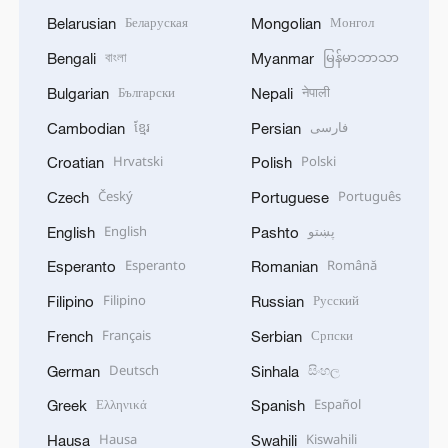
Беларуская
Монгол
Belarusian
Mongolian
বাংলা
မြန်မာဘာသာ
Bengali
Myanmar
Български
नेपाली
Bulgarian
Nepali
ខ្មែរ
فارسی
Cambodian
Persian
Hrvatski
Polski
Croatian
Polish
Český
Português
Czech
Portuguese
English
پښتو
English
Pashto
Esperanto
Română
Esperanto
Romanian
Filipino
Русский
Filipino
Russian
Français
Српски
French
Serbian
Deutsch
සිංහල
German
Sinhala
Ελληνικά
Español
Greek
Spanish
Hausa
Kiswahili
Hausa
Swahili