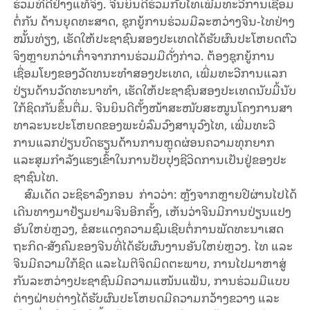
ຮ່ວມ​ທີ່​ດີ​ຢ່າງ​ແທ້​ຈິງ. ຈີນ​ຍິນ​ດີ​ຮ່ວມ​ກັບ​ໄທ​ເພີ່​ມ​ທະ​ວີ​ການ​​ເຊື່ອມ​
ຕໍ່​ກັນ​ ​ດ້ານ​ຍຸດ​ທະ​ສາດ, ຊຸກ​ຍູ້​ການ​ຮ່ວມ​ມື​ລະ​ຫວ່າງ​ຈີນ-ໄທ​ຢ່າງ​
ໝັ້ນ​ທ່ຽງ, ເຮັດ​ໃຫ້​ປະ​ຊາ​ຊົນ​ສອງ​ປະ​ເທດ​ໄດ້​ຮັບ​ຜົນ​ປະ​ໂຫຍດຕົວ​
ຈິງຫຼາຍກວ່າ​ເກົ່າ​ຈາກ​ການ​ຮ່ວມ​ມື​ດັ່ງ​ກ່າວ. ຕ້ອງ​ຊຸກ​ຍູ້​ການ​
ເຊື່ອມ​ໂຍງ​ຂອງວັດ​ທ​ນະ​ທຳ​ສອງ​ປະ​ເທດ, ເພີ່ມ​ທະ​ວີ​ການ​ແລກ​
ປ່ຽນ​ດ້ານ​ວັດ​ທ​ະ​ນ​າ​ທຳ, ເຮັດ​ໃຫ້​ປະ​ຊາ​ຊົນ​ສອ​ງ​ປະ​ເທດ​ນັບ​ມື້​ນັບ​
ໃກ້​ຊິດ​​ກັນຂຶ້ນ​ຕື່ມ. ຈີນ​ຍິນ​ດີ​ຕັ້ງ​ໜ້າ​ສະ​ໜັບ​ສະ​ໜູນ​ໂຄງ​ການ​ສາ​
ທາ​ລະ​ນະ​ປະ​ໂຫຍດ​ຂອງ​ພະ​ບໍ​ລົມ​ວົງ​ສາ​ນຸ​ວົງ​ໄທ, ເພີ່ມ​ທະ​ວີ​
ການ​ແລ​ກ​ປ່ຽນ​ບົດ​ຮຽນ​ດ້ານ​ການຫຼຸດ​ຜ່ອນ​ຄວາມ​ທຸກ​ຍາກ
ແລະ​ສຸມກຳ​ລັງ​ແຮງ​ເຂົ້າ​ໃນ​ການ​ປັບ​ປຸງ​ຊີ​ວິດ​ການ​ເປັນ​ຢູ່​ຂອງ​ປະ​
ຊາ​ຊົນ​ໄທ.
ສົມ​ເດັດ ​ວະ​ຊິ​ຣາ​ລົງ​ກອນ ​ ກ່າວ​ວ່າ: ຫຼັງ​ຈາກຫຼາຍ​ປີ​ຜ່ານ​ໄປ​ໄດ້
ເດີນ​ທາງ​ມາ​ຢ້ຽມ​ຢາມ​ຈີນ​ອີກ​ຄັ້ງ, ເຫັນ​ວ່າ​ຈີນ​ມີ​ການ​ປ່ຽນ​ແປງ​
ອັນ​ໃຫຍ່ຫຼວງ, ຂໍ​ສະ​ແດງ​ຄວາມ​ຊົມ​ເຊີຍ​ຕໍ່​ການ​ພັດ​ທະ​ນາ​ເສດ​
ຖະ​ກິດ-ສັງ​ຄົມ​ຂອງ​ຈີນ​​ທີ່ໄດ້​ຮັບ​ຜົນ​ງານ​ອັນ​ໃຫຍ່ຫຼວງ. ໄທ ແລະ​
ຈີນ​ມີ​ຄວາມ​ໃກ້​ຊິດ ແລະ​ໄມ​ຕີ​ຈິດ​ມິດ​ຕະ​ພາບ, ການ​ໄປ​ມາ​ຫາ​ສູ່​
ກັນ​ລະ​ຫວ່າງ​ປະ​ຊາ​ຊົນ​ມີ​ຄວາມ​ແໜ້ນ​ແຟ້ນ, ການ​ຮ່ວມ​ມື​ແບບ​
ຕ່າງ​ຝ່າຍ​ຕ່າງ​ໄດ້​ຮັບ​ຜົນ​ປະ​ໂຫຍດ​ມີ​ຄວາມກວ້າງ​ຂວາງ ແລະ​​