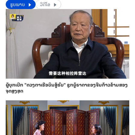
​​ຮູບພາບ
ວີດີໂອ
ຜູ້ບຸກເບີກ "ດວງຕາເຮືອບິນສູ້ຮົບ" ຊຸກຍູ້ຣາດາຂອງຈີນກ້າວຂ້າມສອງ
ຈຸດສູງສຸດ