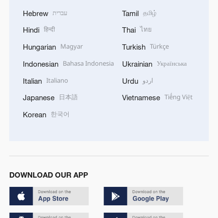
עברית
தமிழ்
Hebrew
Tamil
हिन्दी
ไทย
Hindi
Thai
Magyar
Türkçe
Hungarian
Turkish
Bahasa Indonesia
Українська
Indonesian
Ukrainian
Italiano
اردو
Italian
Urdu
日本語
Tiếng Việt
Japanese
Vietnamese
한국어
Korean
DOWNLOAD OUR APP