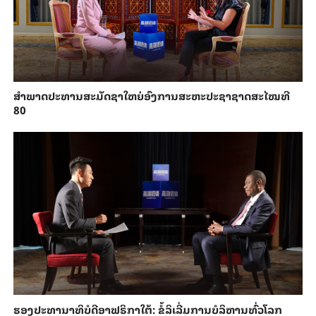
ສຳ​ພາດ​ປະ​ທານສະ​ມັດ​ຊາ​ໃຫຍ່​ອົງ​ການສະ​ຫະ​ປະ​ຊາ​ຊາດສະ​ໄໝ​ທີ
80
ຮອງ​ປະທາ​ນາ​ທິ​ບໍ​ດີອ​າ​ຟ​ຣິ​ກາ​ໃຕ້: ຂໍ້​ລິ​ເລີ່ມການ​ບໍ​ລິ​ຫານ​ທົ່ວ​ໂລກ​