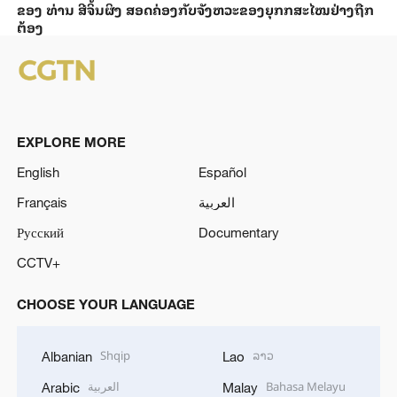
ຂອງ ທ່ານ ສີ​ຈິ້ນ​ຜິງ ​ສ​ອດ​ຄ່ອງ​ກັບຈັງ​ຫວະ​ຂອງ​ຍຸກກ​ສະ​ໄໝ​ຢ່າງ​ຖືກ​
ຕ້ອງ
EXPLORE MORE
English
Español
Français
العربية
Русский
Documentary
CCTV+
CHOOSE YOUR LANGUAGE
Shqip
ລາວ
Albanian
Lao
العربية
Bahasa Melayu
Arabic
Malay