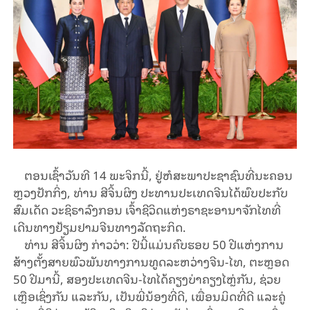
ຕອນ​ເຊົ້າ​ວັນ​ທີ 14 ພະ​ຈິກ​ນີ້, ຢູ່ຫໍ​ສະ​ພາປະ​ຊາ​ຊົນ​​ທີ່​ນະ​ຄອນ
ຫຼວງ​ປັກ​ກິ່ງ, ທ່ານ ສີ​ຈິ້ນ​ຜິງ ປະ​ທານ​ປະ​ເທດ​ຈີນ​ໄດ້​ພົບ​ປະ​ກັບ​
ສົມ​ເດັດ ​ວະ​ຊິ​ຣາ​ລົງ​ກອນ ​ເຈົ້າ​ຊີ​ວິດແຫ່ງ​ຣາ​ຊະ​ອາ​ນາ​ຈັກ​ໄທທີ່​
ເດີນ​ທາງ​ຢ້ຽມ​ຢາມ​ຈີນ​ທາງ​ລັດ​ຖະ​ກິດ.
ທ່ານ ສີ​ຈິ້ນ​ຜິງ ກ່າວ​ວ່າ: ປີ​ນີ້​ແມ່ນ​​ຄົບ​ຮອບ 50 ປີແຫ່ງ​ການ​​
ສ້າງ​​ຕັ້ງສາຍ​ພົວ​ພັນ​ທາງ​ການ​ທູດ​ລະ​ຫວ່າງ​ຈີນ-ໄທ, ​ຕະຫຼອດ
50 ປີ​ມາ​ນີ້, ສອງ​ປະ​ເທດ​ຈີນ-ໄທ​ໄດ້​ຄຽງ​ບ່າ​ຄຽງ​ໄຫຼ່​ກັນ, ຊ່ວຍ​
ເຫຼືອ​ເຊິ່ງ​ກັນ ແລະ​ກັນ, ​ເປັນ​ພີ່​ນ້ອງ​ທີ່​ດີ, ເພື່ອນ​ມິດ​ທີ່​ດີ ແລະຄູ່​