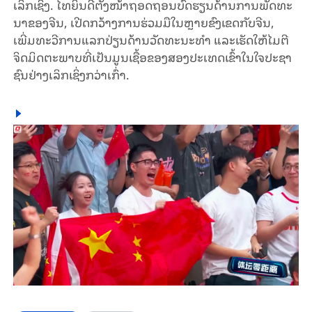
ເລິກ​ເຊິ່ງ. ໄທ​ຍິນ​ດີ​ຕັ້ງ​ໜ້າ​ຖອດ​ຖອນ​ບົດ​ຮຽນ​ດ້ານ​ການ​ພັດ​ທະ​
ນາ​ຂອງ​ຈີນ, ເປີດກວ້າງ​ການ​ຮ່ວມ​ມື​ໃນຫຼາຍ​ຂົງ​ເຂດ​ກັບ​ຈີນ,
ເພີ່ມ​ທະ​ວີ​ການ​ແລກ​ປ່ຽນ​ດ້ານ​ວັດ​ທະ​ນ​ະ​ທຳ ແລະເຮັດ​ໃຫ້​ໄມ​ຕີ​
ຈິດ​ມິດ​ຕະ​ພາບທີ່​ເປັນ​ມູນ​ເຊື້ອ​ຂອງ​ສອງ​ປະ​ເທດ​ເຂົ້າ​ໃນ​ໃຈ​ປະ​ຊາ​
ຊົນ​ຢ່າງ​ເລິກ​ເຊິ່ງກວ່າ​ເກົ່າ.