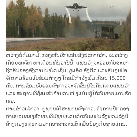
ຫວ່າງ​ບໍ່​ດົນ​ມາ​ນີ້, ກອງ​ທັບ​ບົກ​ແຟນ​ລັງ​ປະ​ກາດ​ວ່າ, ລະ​ຫວ່າງ​
ເດືອນ​ພະ​ຈິກ ຫາ​ເດືອນ​ທັນ​ວາປີ​ນີ້, ແຟນ​ລັງ​ຈະ​ຮ່ວມ​ກັບ​ສະ​ມາ​
ຊິກ​ອື່ນ​ຂອງ​ອົງ​ການ​ນາ​ໂຕ ເຊັ່ນ: ຊູ​ແອັດ ອັງ​ກິດ ແລະ​ອື່ນໆ​​ເພື່ອ
ຈັດ​ການ​ຊ້ອມ​ຮົບ​ຮ່ວມ​ຕ່າງໆ ໂດຍ​ມີກຳ​ລັງ​ພົນ​ເກືອບ 15.000
ຄົນ. ການ​ຊ້ອມ​ຮົບ​ຮ່ວມ​ດັ່ງ​ກ່າວ​ຈະ​ຈັດ​ຂຶ້ນ​ຢູ່​ໃນ​ດິນ​ແດນ​ແຟນ​ລັງ
​ແລະ ສະ​ຖານ​ທີ່​ຊ້ອມ​ຮົບ​ຈຳ​ນວນ​ໜຶ່ງແມ່ນ​ຢູ່​ໃກ້​ກັບ​ຊາຍ​ແດນ​ຣັດ​
ເຊຍ.
ຕາມ​ຂ່າວ​ແຈ້ງວ່າ, ຢູ່​ພາຍ​ໃຕ້​ສະ​ພາບ​ດັ່ງ​ກ່າວ, ອົງ​ການ​ປົ​ກ​ຄອງ​
ຄາ​ເ​ຣ​ເລຍ​ຂອງ​ຣັດ​ເຊຍ​ທີ່​ມີ​ຊາຍ​ແດນ​ຕິດ​ກັບ​ແຟນ​ລັງ​ພວມ​ລົງ​ມື​
ສ້າງກອງ​ທະ​ຫານ​ລາດ​ອາ​ສາ​ສະ​ໝັກ​ເພື່ອ​ປ້ອງ​ກັນ​ຊາຍ​ແດນ.