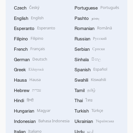
Český
Português
Czech
Portuguese
English
پښتو
English
Pashto
Esperanto
Română
Esperanto
Romanian
Filipino
Русский
Filipino
Russian
Français
Српски
French
Serbian
Deutsch
සිංහල
German
Sinhala
Ελληνικά
Español
Greek
Spanish
Hausa
Kiswahili
Hausa
Swahili
עברית
தமிழ்
Hebrew
Tamil
हिन्दी
ไทย
Hindi
Thai
Magyar
Türkçe
Hungarian
Turkish
Bahasa Indonesia
Українська
Indonesian
Ukrainian
Italiano
اردو
Italian
Urdu