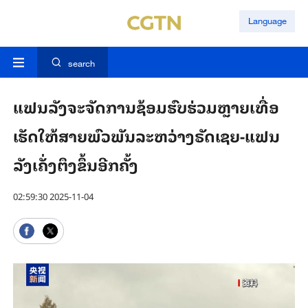
Language
search
ແຟນ​ລັງ​ຈະ​ຈັດ​ການ​ຊ້ອມ​ຮົບ​ຮ່ວມຫຼາຍ​ເທື່ອ
ເຮັດ​ໃຫ້ສາຍ​ພົວ​ພັນ​ລະ​ຫວ່າງ​ຣັດ​ເຊຍ-ແຟນ​
ລັງ​ເຄັ່ງ​ຕຶງ​ຂຶ້ນ​ອີກ​ຄັ້ງ
02:59:30 2025-11-04