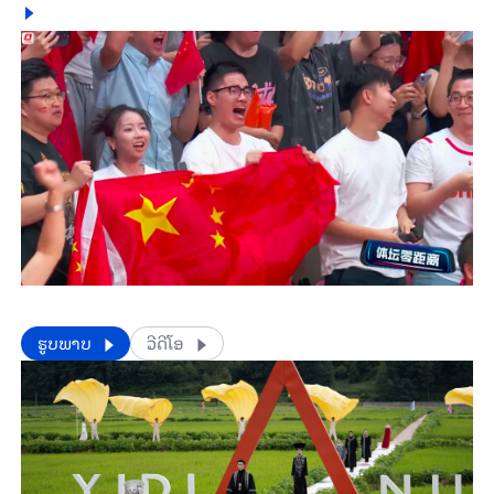
​​ຮູບພາບ
ວີດີໂອ