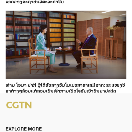
ເທດ​ຂອງສະ​ຖາ​ບັນ​ວິ​ສະ​ວະ​ກຳ​ຈີນ
ທ່ານ ໂອມາ ຢາ​ກີ ຜູ້​ໄດ້​ຮັບ​ລາງວັນ​ໂນ​ເບວ​ສາ​ຂາ​ເຄ​ມີສາດ: ຂະ​ແໜງວິ​
ຊາ​ຕ່າງໆ​ລ້ວນ​ແຕ່​ຄວນ​ເປັນ​ເຈົ້າ​ການເປີດ​ໃຈ​ຮັບ​​ເອົາ​ປັນ​ຍາ​ປະ​ດິດ
EXPLORE MORE