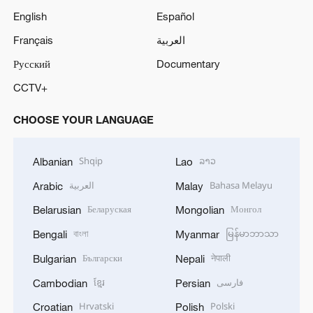
English
Español
Français
العربية
Русский
Documentary
CCTV+
CHOOSE YOUR LANGUAGE
Shqip
ລາວ
Albanian
Lao
العربية
Bahasa Melayu
Arabic
Malay
Беларуская
Монгол
Belarusian
Mongolian
বাংলা
မြန်မာဘာသာ
Bengali
Myanmar
Български
नेपाली
Bulgarian
Nepali
ខ្មែរ
فارسی
Cambodian
Persian
Hrvatski
Polski
Croatian
Polish