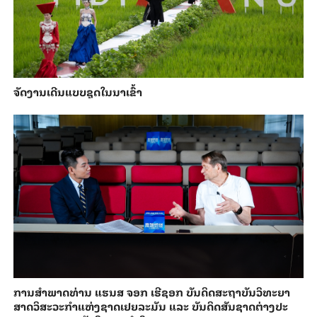
ຈັດງານເດີນແບບຊຸດໃນນາເຂົ້າ
ການ​ສຳ​ພາດ​ທ່ານ ແຮນ​ສ ຈອກ ເຮີ​ຊອກ ​ບັນ​ດິດ​ສະ​ຖາ​ບັນວິ​ທະ​ຍາ​
ສາດວິ​ສະ​ວະ​ກຳ​ແຫ່ງ​ຊາດ​ເຢຍ​ລະ​ມັນ ແລະ ບັນ​ດິດ​ສັນ​ຊາດ​ຕ່າງ​ປະ​