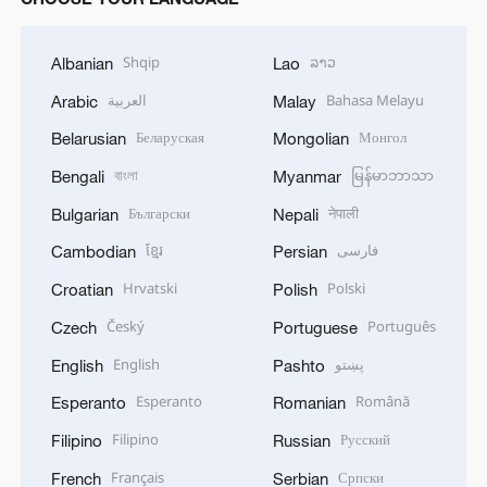
Shqip
ລາວ
Albanian
Lao
العربية
Bahasa Melayu
Arabic
Malay
Беларуская
Монгол
Belarusian
Mongolian
বাংলা
မြန်မာဘာသာ
Bengali
Myanmar
Български
नेपाली
Bulgarian
Nepali
ខ្មែរ
فارسی
Cambodian
Persian
Hrvatski
Polski
Croatian
Polish
Český
Português
Czech
Portuguese
English
پښتو
English
Pashto
Esperanto
Română
Esperanto
Romanian
Filipino
Русский
Filipino
Russian
Français
Српски
French
Serbian