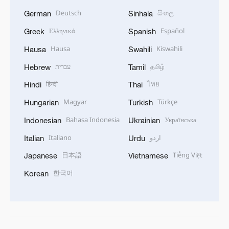
Deutsch
සිංහල
German
Sinhala
Ελληνικά
Español
Greek
Spanish
Hausa
Kiswahili
Hausa
Swahili
עברית
தமிழ்
Hebrew
Tamil
हिन्दी
ไทย
Hindi
Thai
Magyar
Türkçe
Hungarian
Turkish
Bahasa Indonesia
Українська
Indonesian
Ukrainian
Italiano
اردو
Italian
Urdu
日本語
Tiếng Việt
Japanese
Vietnamese
한국어
Korean