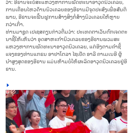
ວ່າ: ອີ​ຣານ​ຈະ​ບໍ່​ສະ​ແຫວງ​ຫາ​ການ​ພັດ​ທະ​ນາ​ອາ​ວຸດ​ນິວ​ເຄ​ລຍ,
ການ​ເຄື່ອນ​ໄຫວ​ດ້ານ​ນິວ​ເຄ​ລຍ​ຂອງ​ອີຣານ​ມີ​ຈຸດ​ປະ​ສົງ​ເພື່ອ​ສັນ​ຕິ​
ພາບ, ອີຣານ​ຈະ​ຟື້ນ​ຟູ​ການ​ສ້າງ​ສິ່ງ​ກໍ່​ສ້າງ​ນິວ​ເຄ​ລຍ​ໃຫ້ຫຼາຍ
ກວ່າ​ເກົ່າ.
ທ່ານ​ມາ​ຊູດ ເປ​ເຊ​ສ​ຄຽນກ່າວຕື່ມ​ວ່າ: ປະ​ເທດ​ຕາ​ເວັນ​ຕົກ​ເຈດ​ຕະ​
ນາ​​ຊີ້​ໃຫ້​ເຫັນວ່າ ອຸດ​ສາ​ຫະ​ກຳ​ນິວ​ເຄ​ລຍ​ຂອງ​ອີ​ຣານ​ພວມ​ສະ​
ແຫວງ​ຫາ​ການ​ພັດ​ທະ​ນາ​ອາ​ວຸດ​ນິວ​ເຄ​ລຍ, ແຕ່​ອີງ​ຕາມ​ຄຳ​ຊີ້​
ແຈງ​ຂອງ​ທ່ານ​ແກ​ຣນ ອາ​ຢາ​ໂຕ​ລາ ໄຊ​ເຢັດ ອາ​ລີ ຄາ​ເມ​​ເນ​ອີ ຜູ້​
ນຳ​ສູງ​ສຸດ​ຂອງ​ອີ​ຣານ ແມ່ນຫ້າມ​ບໍ່​ໃຫ້ຜະ​ລິດ​ອາ​ວຸດ​ນິ​ວ​ເຄ​ລຍຢູ່​ອີ​
ຣານ.