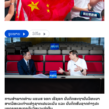
​​ຮູບພາບ
ວີດີໂອ
ການ​ສຳ​ພາດ​ທ່ານ ແຮນ​ສ ຈອກ ເຮີ​ຊອກ ​ບັນ​ດິດ​ສະ​ຖາ​ບັນວິ​ທະ​ຍາ​
ສາດວິ​ສະ​ວະ​ກຳ​ແຫ່ງ​ຊາດ​ເຢຍ​ລະ​ມັນ ແລະ ບັນ​ດິດ​ສັນ​ຊາດ​ຕ່າງ​ປະ​
ເທດ​ຂອງສະ​ຖາ​ບັນ​ວິ​ສະ​ວະ​ກຳ​ຈີນ