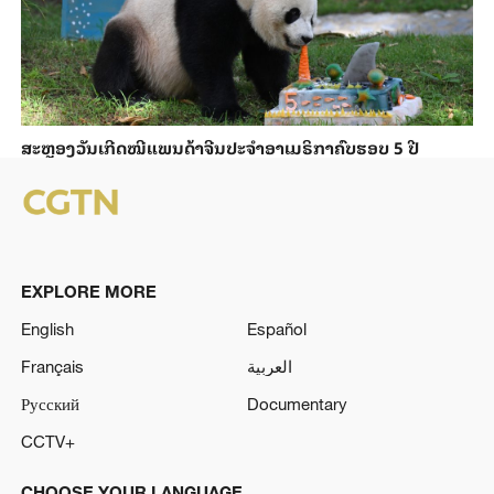
ສະຫຼອງວັນ​ເກີດ​ໝີ​ແພນ​ດ້າ​ຈີນ​ປະ​ຈຳ​ອາ​ເມ​ຣິ​ກາ​ຄົບ​ຮອບ 5 ປີ
EXPLORE MORE
English
Español
Français
العربية
Русский
Documentary
CCTV+
CHOOSE YOUR LANGUAGE