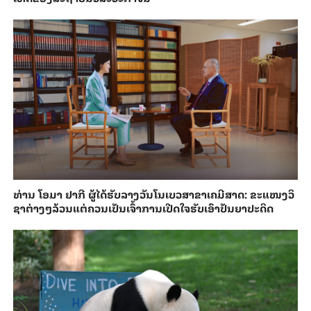
ທ່ານ ໂອມາ ຢາ​ກີ ຜູ້​ໄດ້​ຮັບ​ລາງວັນ​ໂນ​ເບວ​ສາ​ຂາ​ເຄ​ມີສາດ: ຂະ​ແໜງວິ​
ຊາ​ຕ່າງໆ​ລ້ວນ​ແຕ່​ຄວນ​ເປັນ​ເຈົ້າ​ການເປີດ​ໃຈ​ຮັບ​​ເອົາ​ປັນ​ຍາ​ປະ​ດິດ