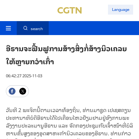
Language
search
ອີ​ຣານ​ຈະ​ຟື້ນ​ຟູ​ການ​ສ້າງ​ສິ່ງ​ກໍ່​ສ້າງ​ນິວ​ເຄ​ລຍ​
ໃຫ້ຫຼາຍກວ່າ​ເກົ່າ
06:42:27 2025-11-03
ວັນ​ທີ 2 ພະ​ຈິກ​ນີ້​ຕາມ​ເວ​ລາ​ທ້ອງ​ຖິ່ນ, ທ່ານ​ມາ​ຊູດ ເປ​ເຊ​ສ​ຄຽນ
ປະ​ທາ​ນາ​ທິ​ບໍ​ດີ​ອີ​ຣານ​ໄດ້​ໄປ​​ເຄື່ອນ​ໄຫວ​ຢ້ຽມ​ຢາມຢູ່​ອົງ​ການ​ພະ​
ລັງ​ງານປະ​ລະ​ມາ​ນູ​ອີ​ຣານ ແລະ ຈັດ​ກອງ​ປະ​ຊຸມ​ກັບ​ເຈົ້າ​ໜ້າ​ທີ່​ບໍ​ລິ​
ຫານ​ຂັ້ນ​ສູງ​ຂອງ​ອຸດ​ສາ​ຫະ​ກຳ​ນິວ​ເຄ​ລຍ​ຂອງ​ອີຣານ. ທ່ານ​ກ່າວ​