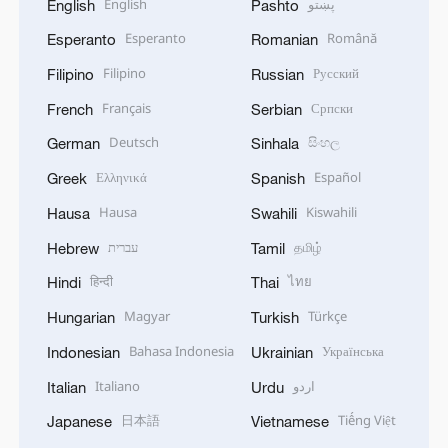
English
پښتو
English
Pashto
Esperanto
Română
Esperanto
Romanian
Filipino
Русский
Filipino
Russian
Français
Српски
French
Serbian
Deutsch
සිංහල
German
Sinhala
Ελληνικά
Español
Greek
Spanish
Hausa
Kiswahili
Hausa
Swahili
עברית
தமிழ்
Hebrew
Tamil
हिन्दी
ไทย
Hindi
Thai
Magyar
Türkçe
Hungarian
Turkish
Bahasa Indonesia
Українська
Indonesian
Ukrainian
Italiano
اردو
Italian
Urdu
日本語
Tiếng Việt
Japanese
Vietnamese