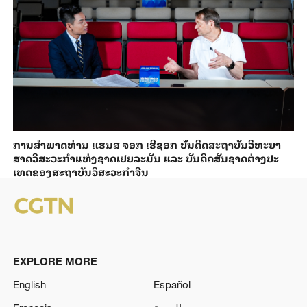
ການ​ສຳ​ພາດ​ທ່ານ ແຮນ​ສ ຈອກ ເຮີ​ຊອກ ​ບັນ​ດິດ​ສະ​ຖາ​ບັນວິ​ທະ​ຍາ​
ສາດວິ​ສະ​ວະ​ກຳ​ແຫ່ງ​ຊາດ​ເຢຍ​ລະ​ມັນ ແລະ ບັນ​ດິດ​ສັນ​ຊາດ​ຕ່າງ​ປະ​
ເທດ​ຂອງສະ​ຖາ​ບັນ​ວິ​ສະ​ວະ​ກຳ​ຈີນ
EXPLORE MORE
English
Español