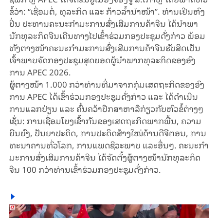
ຂໍ້​ວ່າ: “ເຊື່ອມ​ຕໍ່, ທຸ​ລະ​ກິດ ແລະ ກ້າວລ້ຳນຳໜ້າ”. ທ່ານ​ເຢີນ​ຫົງ​
ປິ່ນ ປະ​ທານຄະ​ນະ​ກຳ​ມະ​ການ​ສົ່ງ​ເສີມ​ການ​ຄ້າ​ຈີນ ໄດ້​ນຳ​ພາ​
ນັກທຸລ​ະ​ກິດ​ຈີນ​ເດີນ​ທາງ​ໄປ​ເຂົ້າ​ຮ່​ວມກອງ​ປະ​ຊຸມ​ດັ່ງ​ກ່າວ ພ້ອມ​
ທັງ​ຕາງ​ໜ້າຄະ​ນະ​ກຳ​ມະ​ການ​ສົ່ງ​ເສີມ​ການ​ຄ້າ​ຈີນ​ຮັບ​ສິດ​ເປັນ​
ເຈົ້າ​ພາບ​ຈັດກອງ​ປະ​ຊຸມ​ສຸດຍອດຜູ້ນຳພາກທຸລະກິດຂອງ​ອົງ​
ການ APEC 2026.
ຜູ້​ຕາງ​ໜ້າ 1.000 ກວ່າ​ທ່ານ​ທີ່​ມາ​ຈາກ​ກຸ່ມ​ເສດ​ຖະ​ກິດ​ຂອງ​ອົງ​
ການ APEC ໄດ້​ເຂົ້າ​ຮ່ວມກອງ​ປະ​ຊຸມ​ດັ່ງ​ກ່າວ ແລະ ໄດ້​ດຳ​ເນີນ​
ການ​ແລກ​ປ່ຽ​ນ ແລະ ຄົ້ນ​ຄວ້າ​ປຶກ​ສາ​ຫາ​ລື​ກ່ຽວ​ກັບ​ຫົວ​ຂໍ້​ຕ່າງໆ
ເຊັ່ນ: ການ​ເຊື່ອມ​ໂຍງ​ເຂົ້າ​ກັນ​ຂອງ​ເສດ​ຖະ​ກິດ​ພາກ​ພື້ນ, ຄວາມ​
ຍືນ​ຍົງ, ປັນ​ຍາ​ປ​ະ​ດິດ, ການ​ປະ​ດິດ​ສ້າງ​ໃໝ່​ດ້ານ​ດີ​ຈີ​ຕອນ, ການ​
ທະ​ນາ​ຄານ​ທົ່ວ​ໂລກ, ການແພດຊີວະພາບ ແລະ​ອື່ນໆ. ຄະ​ນະ​ກຳ​
ມະ​ການ​ສົ່ງ​ເສີມ​ການ​ຄ້າ​ຈີນ ໄດ້ຈັດຕັ້ງຜູ້​ຕາງ​ໜ້ານັກທຸລ​ະ​ກິດ​
ຈີນ 100 ກ​ວ່າ​ທ່ານ​ເຂົ້າ​ຮ່ວມກອງ​ປະ​ຊຸມ​ດັ່ງ​ກ່າວ.