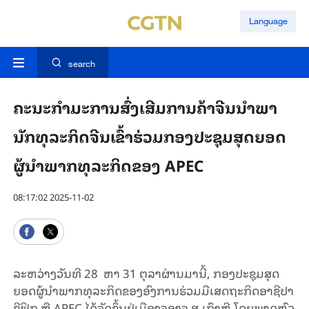
Language
search
ຄະນະກຳມະການສົ່ງເສີມການຄ້າຈີນນຳພາ
ນັກທຸລະກິດຈີນເຂົ້າຮ່ວມກອງປະຊຸມສຸດຍອດ
ຜູ້ນຳພາກທຸລະກິດຂອງ APEC
08:17:02 2025-11-02
ລ​ະ​ຫວ່າງວັນ​ທີ 28 ຫາ 31 ຕຸ​ລາ​ຜ່ານ​ມາ​ນີ້, ກອງ​ປະ​ຊຸມ​ສຸດ
ຍອດຜູ້​ນຳພາກທຸລະກິດຂອງ​ອົງ​ການ​ຮ່​ວມ​ມື​ເສດ​ຖະ​ກິດ​ອາ​ຊີ​ປາ​
ຊີ​ຟິກ ຫຼື APEC ໄດ້​ຈັດ​ຂຶ້ນ​ຢູ່​ເມືອງຈອງ​ຈູ ສ.ເກົາຫຼີ ໂດຍພາດ​ຫົວ​