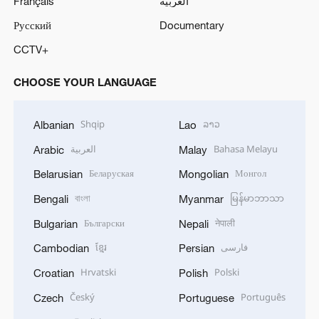
Français
العربية
Русский
Documentary
CCTV+
CHOOSE YOUR LANGUAGE
Shqip
ລາວ
Albanian
Lao
العربية
Bahasa Melayu
Arabic
Malay
Беларуская
Монгол
Belarusian
Mongolian
বাংলা
မြန်မာဘာသာ
Bengali
Myanmar
Български
नेपाली
Bulgarian
Nepali
ខ្មែរ
فارسی
Cambodian
Persian
Hrvatski
Polski
Croatian
Polish
Český
Português
Czech
Portuguese