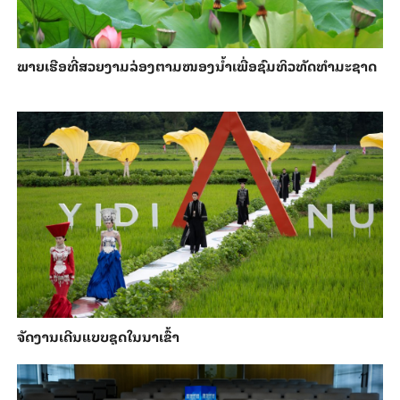
ພາຍ​ເຮືອທີ່​ສວຍ​ງາມ​ລ່ອງ​ຕາມ​​ໜອງນ້ຳ​​ເພື່ອ​ຊົມ​ທິວ​ທັດ​ທຳ​ມະ​ຊາດ
ຈັດງານເດີນແບບຊຸດໃນນາເຂົ້າ