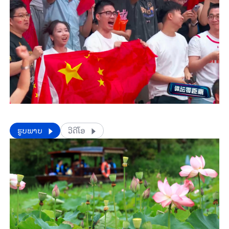
​​ຮູບພາບ
ວີດີໂອ