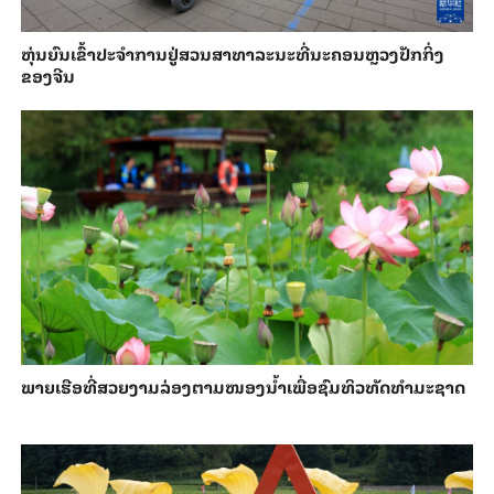
​ຫຸ່ນ​ຍົນ​ເຂົ້າ​ປະ​ຈຳ​ການ​ຢູ່​ສວນ​ສາ​ທາ​ລະ​ນະ​ທີ່​ນະ​ຄອນຫຼວງ​ປັກ​ກິ່ງ​
ຂອງ​ຈີນ
ພາຍ​ເຮືອທີ່​ສວຍ​ງາມ​ລ່ອງ​ຕາມ​​ໜອງນ້ຳ​​ເພື່ອ​ຊົມ​ທິວ​ທັດ​ທຳ​ມະ​ຊາດ