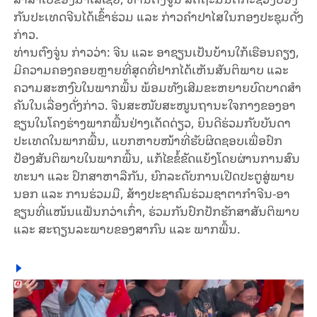
ກັນ​ປະ​ເທດ​ຈີນ​ໄດ້​ເຂົ້າ​ຮ່ວມ ແລະ ກ່າວ​ຄຳ​ປາ​ໄສ​ໃນ​ກອງ​ປະ​ຊຸມ​ດັ່ງ​
ກ່າວ.
ທ່ານ​ຕົງ​ຈູ່ນ ກ່າວ​ວ່າ: ຈີນ ແລະ ອາ​ຊຽນ​ເປັນ​ບ້ານ​ໃກ້​ເຮືອນ​ຄຽງ,
ມີ​ຄວາມ​ຄອງ​ຄອຍຫຼາຍ​ທີ່​ສຸດ​ທີ່​ຢາກໄດ້​ເຫັນ​ສັນ​ຕິ​ພາບ ແລະ
ຄວາມ​ສະ​ຫງົບ​ໃນ​ພາກ​ພື້ນ ພ້ອມ​ທັງ​ເສີມ​ຂະ​ຫຍາຍ​ບົດ​ບາດ​ສຳ​
ຄັນ​ໃນ​ເລື່ອງ​ດັ່ງ​ກ່າວ. ຈີນສະ​ໜັບ​ສະ​ໜູນ​ຖານ​ະ​ໃຈ​ກາງ​ຂອງ​ອາ​
ຊຽນ​ໃນ​ໂຄງ​ຮ່າງ​ພາກ​ພື້ນ​ຢ່າງ​ເດັດ​ດ່ຽວ, ຍິນ​ດີ​ຮ່ວມ​ກັບ​ບັນ​ດາ​
ປະ​ເທດ​ໃນ​ພາກ​ພື້ນ, ແບກ​ຫາບ​ໜ້າ​ທີ່​ຮັບ​ຜິດ​ຊອບ​ເພື່ອ​ປົກ​
ປ້ອງ​ສັນ​ຕິ​ພາບ​ໃນ​ພາກ​ພື້ນ, ແກ້​ໄຂ​ຂໍ້​ຂັດ​ແຍ້ງ​ໂດ​ຍ​ຜ່ານ​ການ​ສົນ​
ທະ​ນາ ແລະ ປຶກ​ສາ​ຫາ​ລື​ກັນ, ຍົກ​ລະ​ດັບ​ການ​ເປີດ​ປະ​ຕູ​ສູ່​ພາຍ
ນອກ ແລະ ການ​ຮ່ວມ​ມື, ສ້າງ​ປະ​ຊາ​ຄົມ​ຮ່ວມ​ຊາ​ຕາ​ກຳ​ຈີນ-ອາ​
ຊຽນ​ທີ່​ແໜ້ນ​ແຟ້ນກວ່າ​ເກົ່າ, ຮ່​ວມ​ກັນ​ປົກ​ປັກ​ຮັກ​ສາ​ສັນ​ຕິ​ພາບ
ແລະ ສະ​ຖຽນ​ລະ​ພາບ​ຂອງ​ສາ​ກົນ ແລະ ພາກ​ພື້ນ.