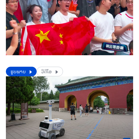
​​ຮູບພາບ
ວີດີໂອ