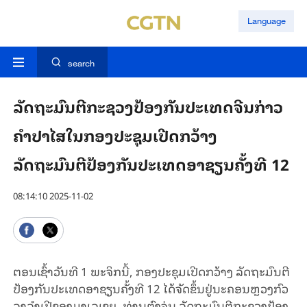
Language
search
ລັດຖະມົນຕີກະຊວງປ້ອງກັນປະເທດຈີນກ່າວ
ຄຳປາໄສໃນກອງປະຊຸມເປີດກວ້າງ
ລັດຖະມົນຕີປ້ອງກັນປະເທດອາຊຽນຄັ້ງທີ 12
08:14:10 2025-11-02
ຕອນ​ເຊົ້າວັນ​ທີ 1 ພະ​ຈິກ​ນີ້, ​ກອງ​ປະ​ຊຸມ​ເປີດກວ້າງ​ ​ລັດ​ຖະ​ມົນ​ຕີ​
ປ້ອງ​ກັນ​ປະ​ເທດ​ອາ​ຊຽນ​ຄັ້ງ​ທີ 12 ໄດ້​ຈັດ​ຂຶ້ນ​ຢູ່​ນະ​ຄອນຫຼວງ​ກົວ​
ລ​າ​ລຳ​ເປີ​ຂອງ​ມາ​ເລ​ເຊຍ, ທ່ານ​ຕົງ​ຈູ່ນ ລັດ​ຖະ​ມົນ​ຕີ​ກະ​ຊວງ​ປ້ອງ​