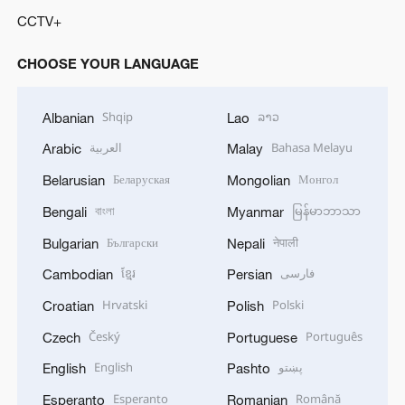
CCTV+
CHOOSE YOUR LANGUAGE
Shqip
ລາວ
Albanian
Lao
العربية
Bahasa Melayu
Arabic
Malay
Беларуская
Монгол
Belarusian
Mongolian
বাংলা
မြန်မာဘာသာ
Bengali
Myanmar
Български
नेपाली
Bulgarian
Nepali
ខ្មែរ
فارسی
Cambodian
Persian
Hrvatski
Polski
Croatian
Polish
Český
Português
Czech
Portuguese
English
پښتو
English
Pashto
Esperanto
Română
Esperanto
Romanian