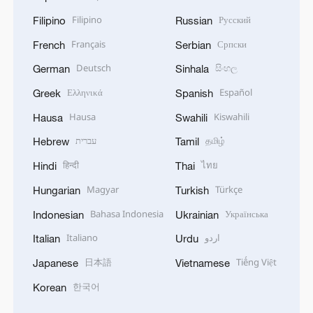
Filipino
Русский
Filipino
Russian
Français
Српски
French
Serbian
Deutsch
සිංහල
German
Sinhala
Ελληνικά
Español
Greek
Spanish
Hausa
Kiswahili
Hausa
Swahili
עברית
தமிழ்
Hebrew
Tamil
हिन्दी
ไทย
Hindi
Thai
Magyar
Türkçe
Hungarian
Turkish
Bahasa Indonesia
Українська
Indonesian
Ukrainian
Italiano
اردو
Italian
Urdu
日本語
Tiếng Việt
Japanese
Vietnamese
한국어
Korean