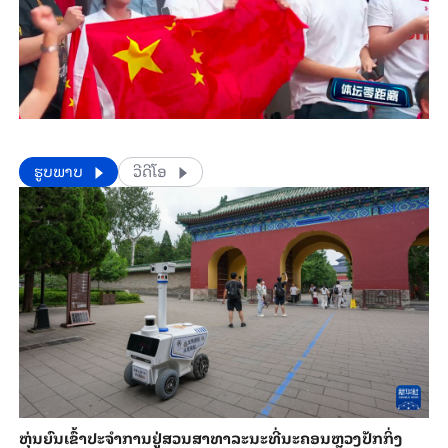
​​ຮູບພາບ
ວີດີໂອ
​ຫຸ່ນ​ຍົນ​ເຂົ້າ​ປະ​ຈຳ​ການ​ຢູ່​ສວນ​ສາ​ທາ​ລະ​ນະ​ທີ່​ນະ​ຄອນຫຼວງ​ປັກ​ກິ່ງ​