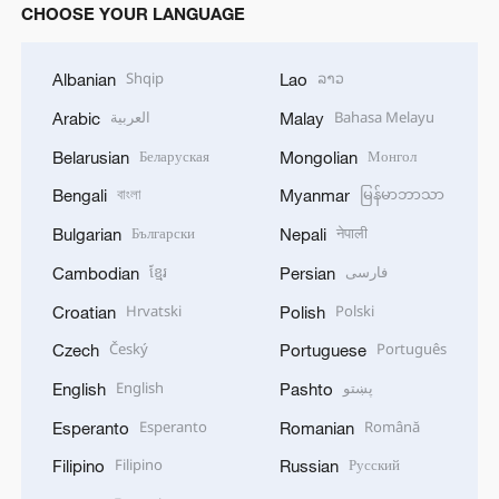
CHOOSE YOUR LANGUAGE
Shqip
ລາວ
Albanian
Lao
العربية
Bahasa Melayu
Arabic
Malay
Беларуская
Монгол
Belarusian
Mongolian
বাংলা
မြန်မာဘာသာ
Bengali
Myanmar
Български
नेपाली
Bulgarian
Nepali
ខ្មែរ
فارسی
Cambodian
Persian
Hrvatski
Polski
Croatian
Polish
Český
Português
Czech
Portuguese
English
پښتو
English
Pashto
Esperanto
Română
Esperanto
Romanian
Filipino
Русский
Filipino
Russian