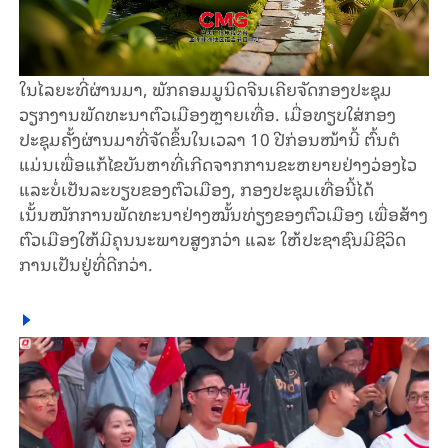
ໃນໄລຍະທີ່ຜ່ານມາ, ພັກຄອມມູນິດຈີນເຄີຍຈັດກອງປະຊຸມ
ວຽກງານພັດທະນາຕົວເມືອງຫຼາຍເທື່ອ. ເມື່ອທຽບໃສ່ກອງ
ປະຊຸມຄັ້ງຜ່ານມາທີ່ຈັດຂຶ້ນໃນເວລາ 10 ປີກ່ອນໜ້ານີ້ ຕົ້ນຕໍ
ແມ່ນເພື່ອແກ້ໄຂບັນຫາທີ່​ເກີດຈາກການຂະຫຍາຍຢ່າງວ່ອງ​ໄວ​
ແລະ​ບໍ່​ເປັນ​ລະ​ບຽບຂອງຕົວເມືອງ, ກອງປະຊຸມເທື່ອນີ້ໄດ້
ເນັ້ນໜັກການພັດທະນາຢ່າງໝັ້ນທ່ຽງຂອງຕົວເມືອງ ເພື່ອສ້າງ
ຕົວເມືອງໃຫ້ມີຄຸນນະພາບສູງກວ່າ ແລະ ໃຫ້ປະຊາຊົນມີຊີວິດ
ການເປັນຢູ່ທີ່ດີກວ່າ.