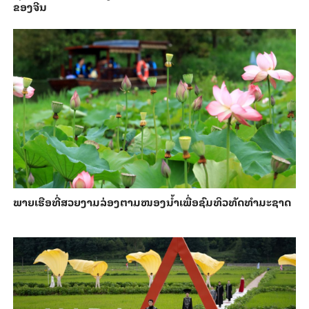
ຂອງ​ຈີນ
ພາຍ​ເຮືອທີ່​ສວຍ​ງາມ​ລ່ອງ​ຕາມ​​ໜອງນ້ຳ​​ເພື່ອ​ຊົມ​ທິວ​ທັດ​ທຳ​ມະ​ຊາດ