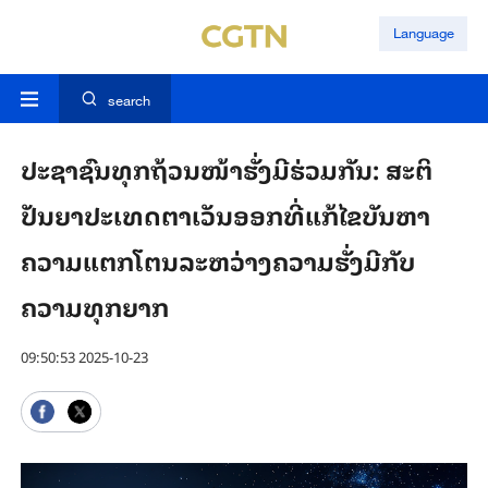
Language
search
ປະຊາຊົນທຸກຖ້ວນໜ້າຮັ່ງມີຮ່ວມກັນ: ສະຕິ
ປັນຍາປະເທດຕາເວັນອອກທີ່ແກ້ໄຂບັນຫາ
ຄວາມແຕກໂຕນລະຫວ່າງຄວາມຮັ່ງມີກັບ
ຄວາມທຸກຍາກ
09:50:53 2025-10-23