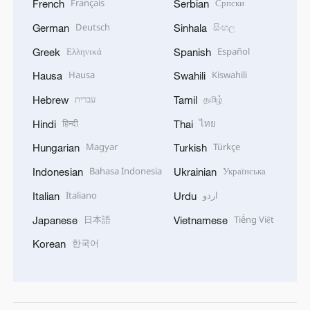
Français
Српски
French
Serbian
Deutsch
සිංහල
German
Sinhala
Ελληνικά
Español
Greek
Spanish
Hausa
Kiswahili
Hausa
Swahili
עברית
தமிழ்
Hebrew
Tamil
हिन्दी
ไทย
Hindi
Thai
Magyar
Türkçe
Hungarian
Turkish
Bahasa Indonesia
Українська
Indonesian
Ukrainian
Italiano
اردو
Italian
Urdu
日本語
Tiếng Việt
Japanese
Vietnamese
한국어
Korean