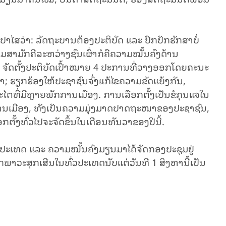
ປາໄສວ່າ: ລັດຖະບານຕ້ອງປະຕິບັດ ແລະ ປົກປັກຮັກສາບໍ່
າມັກຄີລະຫວ່າງຊົນເຜົ່າກໍຄືຄວາມໝັ້ນຄົງດ້ານ
ະ ຈັດຕັ້ງປະຕິບັດເປົ້າໝາຍ 4 ປະການທີ່ວາງອອກໂດຍຄະນະ
 ຮຽກຮ້ອງໃຫ້ປະຊາຊົນຈົ່ງແກ້ໄຂຄວາມຂັດແຍ້ງກັນ,
ໄຕທີ່ມີຫຼາຍພັກການເມືອງ. ການເລືອກຕັ້ງເປັນຂໍກຸນແຈໃນ
ັກການເມືອງ, ທັງເປັນຄວາມມຸ່ງມາດປາດຖະໜາຂອງປະຊາຊົນ,
ືອກຕັ້ງທົ່ວໄປຈະຈັດຂຶ້ນໃນເດືອນທັນວາຂອງປີນີ້.
ນປະເທດ ແລະ ຄວາມໝັ້ນຄົງມຽນມາໄດ້ຈັດກອງປະຊຸມຢູ່
າວະສຸກເສີນໃນທົ່ວປະເທດນັບແຕ່ວັນທີ 1 ສິງຫານີ້ເປັນ