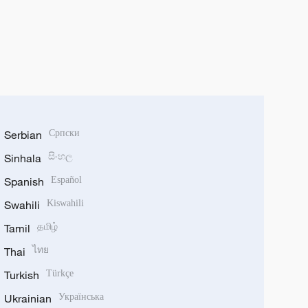
Serbian
Српски
Sinhala
සිංහල
Spanish
Español
Swahili
Kiswahili
Tamil
தமிழ்
Thai
ไทย
Turkish
Türkçe
Ukrainian
Українська