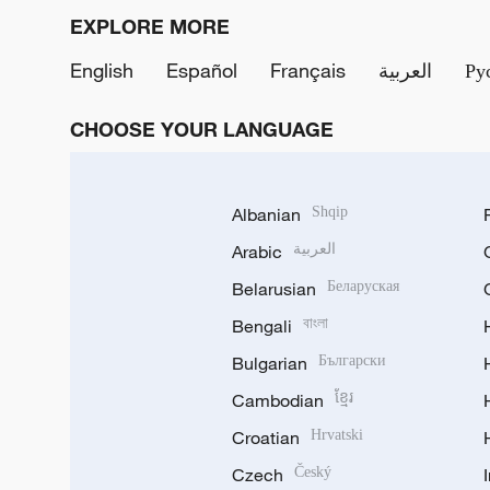
EXPLORE MORE
English
Español
Français
العربية
Ру
CHOOSE YOUR LANGUAGE
Albanian
Shqip
Arabic
العربية
Belarusian
Беларуская
Bengali
বাংলা
Bulgarian
Български
Cambodian
ខ្មែរ
Croatian
Hrvatski
Czech
Český