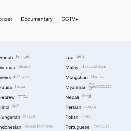
сский
Documentary
CCTV+
French
Français
Lao
ລາວ
German
Deutsch
Malay
Bahasa Melayu
Greek
Ελληνικά
Mongolian
Монгол
Hausa
Hausa
Myanmar
မြန်မာဘာသာ
Hebrew
עברית
Nepali
नेपाली
Hindi
हिन्दी
Persian
فارسی
Hungarian
Magyar
Polish
Polski
Indonesian
Bahasa Indonesia
Portuguese
Português