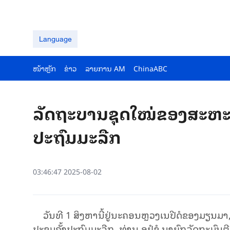
Language
ໜ້າຫຼັກ
ຂ່າວ
ລາຍ​ການ AM
ChinaABC
ລັດຖະບານຊຸດໃໝ່ຂອງສະຫະ
ປະຖົມມະລືກ
03:46:47 2025-08-02
ວັນທີ 1 ສິງຫານີ້ຢູ່ນະຄອນຫຼວງເນປີດໍຂອງມຽນ
ປະຊຸມຄັ້ງປະຖົມມະລືກ, ທ່ານ ອູຢໍຊໍ ນາຍົກລັດຖະມົ