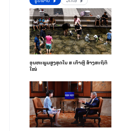
​​ຮູບພາບ
ວີດີໂອ
ອຸນ​ຫະ​ພູມ​ສູງ​ສຸດ​​ໃນ ສ ເກົາຫຼີ ສ້າງ​ສະ​ຖິ​ຕິ​
ໃໝ່