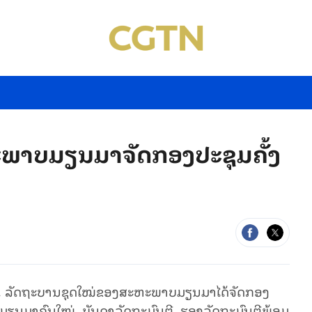
ພາບມຽນມາຈັດກອງປະຊຸມຄັ້ງ
ມາ, ລັດຖະບານຊຸດໃໝ່ຂອງສະຫະພາບມຽນມາໄດ້ຈັດກອງ
ນຕີມຽນມາຄົນໃໝ່, ບັນດາລັດຖະມົນຕີ, ຮອງລັດຖະມົນຕີພ້ອມ