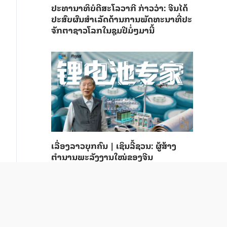
ປະ​ທາ​ນາ​ທິ​ບໍ​ດີ​ສະ​ໂລ​ວາ​ກີ ກ່າວ​ວ່າ: ຈີນ​ໄດ້​
ປະ​ສົບ​ຜົ​ນ​ສຳ​ເລັດ​ດ້ານ​ການ​ພັດ​ທະ​ນາ​ທີ່​ປະ​
ຈັກ​ຕາ​ຊາວ​ໂລກ​ໃນ​ຊຸມ​ປີ​ມໍ່ໆ​ມາ​ນີ້
ເລື່ອງລາວບຸກຄົນ | ເຊິນລີ້ຊວນ: ຜູ້ສ້າງ
ຕຳນານພະລັງງານໃໝ່ຂອງຈີນ