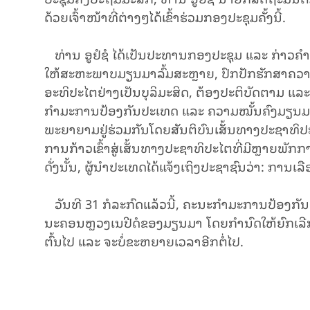
ດ້ວຍເຈົ້າໜ້າທີ່ຕ່າງໆໄດ້ເຂົ້າຮ່ວມກອງປະຊຸມຄັ້ງນີ້.
ທ່ານ ອູຢໍຊໍ ໄດ້ເປັນປະທານກອງປະຊຸມ ແລະ ກ່າວຄໍາ
ໃຫ້ສະຫະພາບມຽນມາລົ້ມສະຫຼາຍ, ປົກປັກຮັກສາຄວາມສ
ອະທິປະໄຕຢ່າງເປັນບຸລິມະສິດ, ຕ້ອງປະຕິບັດຕາມ ແລ
ກໍາມະການປ້ອງກັນປະເທດ ແລະ ຄວາມໝັ້ນຄົງມຽນມາ;
ພະຍາຍາມຢູ່ຮ່ວມກັນໂດຍສັນຕິບົນເສັ້ນທາງປະຊາທິປະ
ການກ້າວເຂົ້າສູ່ເສັ້ນທາງປະຊາທິປະໄຕທີ່ມີຫຼາຍພ
ດັ່ງນັ້ນ, ຜູ້ນໍາປະເທດໄດ້ແຈ້ງເຖິງປະຊາຊົນວ່າ: ການເລ
ວັນທີ 31 ກໍລະກົດແລ້ວນີ້, ຄະນະກໍາມະການປ້ອງກັ
ນະຄອນຫຼວງເນປີດໍຂອງມຽນມາ ໂດຍກໍານົດໃຫ້ຍົກເລີກພ
ຕົ້ນໄປ ແລະ ຈະບໍ່ຂະຫຍາຍເວລາອີກຕໍ່ໄປ.