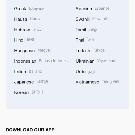
Ελληνικά
Español
Greek
Spanish
Hausa
Kiswahili
Hausa
Swahili
עברית
தமிழ்
Hebrew
Tamil
हिन्दी
ไทย
Hindi
Thai
Magyar
Türkçe
Hungarian
Turkish
Bahasa Indonesia
Українська
Indonesian
Ukrainian
Italiano
اردو
Italian
Urdu
日本語
Tiếng Việt
Japanese
Vietnamese
한국어
Korean
DOWNLOAD OUR APP