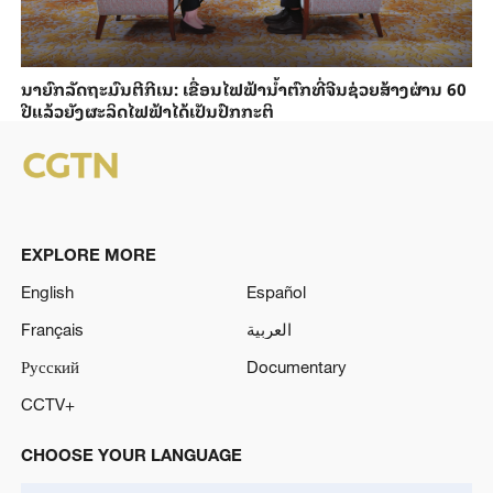
ນາ​ຍົກ​ລັດ​ຖະ​ມົນ​ຕີ​ກີ​ເນ: ເຂື່ອນ​ໄຟ​ຟ້າ​ນ້ຳ​ຕົກທີ່​ຈີນ​ຊ່ວຍ​ສ້າງ​ຜ່ານ 60
ປີ​ແລ້ວ​ຍັງ​ຜະ​ລິດ​ໄຟ​ຟ້າ​ໄດ້​ເປັນ​ປົກ​ກະ​ຕິ
EXPLORE MORE
English
Español
Français
العربية
Русский
Documentary
CCTV+
CHOOSE YOUR LANGUAGE