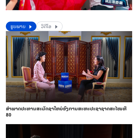
​​ຮູບພາບ
ວີດີໂອ
ສຳ​ພາດ​ປະ​ທານສະ​ມັດ​ຊາ​ໃຫຍ່​ອົງ​ການສະ​ຫະ​ປະ​ຊາ​ຊາດສະ​ໄໝ​ທີ
80