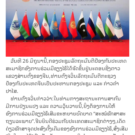
ວັນທີ 26 ມິຖຸນານີ້,ກອງປະຊຸມລັດຖະມົນຕີປ້ອງກັນປະເທດ
ສະມາຊິກອົງການຮ່ວມມືຊຽງໄຮ້ໄດ້ຈັດຂຶ້ນຢູ່ນະຄອນຊີ່ງຕາວ
ແຂວງສ່ານຕົ່ງຂອງຈີນ,ທ່ານຕົງຈວິ່ນລັດຖະມົນຕີກະຊວງ
ປ້ອງກັນປະເທດຈີນເປັນປະທານກອງປະຊຸມ ແລະ ກ່າວຄຳ
ປາໄສ.
ທ່ານຕົງຈວິ່ນກ່າວວ່າ:ໃນທ່າມກາງສະຖານະການສາກົນ
ມີການປ່ຽນແປງ ແລະ ຄວາມວຸ້ນວາຍນີ້,ຍິ່ງຕ້ອງການໃຫ້
ອົງການຮ່ວມມືຊຽງໄຮ້ເສີມຂະຫຍາຍບົດບາດ “ສະໝໍຮັກສາສະ
ຖຽນລະພາບ”.ຈີນຍິນດີຮ່ວມກັບປະເທດສະມາຊິກຕ່າງໆ,ເດັດ
ດ່ຽວຮັກສາຈຸດປະສົງດັ້ງເດີມຂອງອົງການຮ່ວມມືຊຽງໄຮ້,ສົ່ງເສີມ