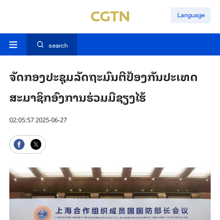
Language
search
ຈັດກອງປະຊຸມລັດຖະມົນຕີປ້ອງກັນປະເທດ
ສະມາຊິກອົງການຮ່ວມມືຊຽງໄຮ້
02:05:57 2025-06-27