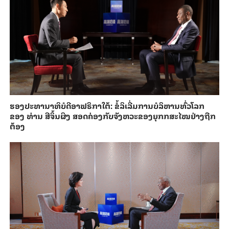
ຮອງ​ປະທາ​ນາ​ທິ​ບໍ​ດີອ​າ​ຟ​ຣິ​ກາ​ໃຕ້: ຂໍ້​ລິ​ເລີ່ມການ​ບໍ​ລິ​ຫານ​ທົ່ວ​ໂລກ​
ຂອງ ທ່ານ ສີ​ຈິ້ນ​ຜິງ ​ສ​ອດ​ຄ່ອງ​ກັບຈັງ​ຫວະ​ຂອງ​ຍຸກກ​ສະ​ໄໝ​ຢ່າງ​ຖືກ​
ຕ້ອງ