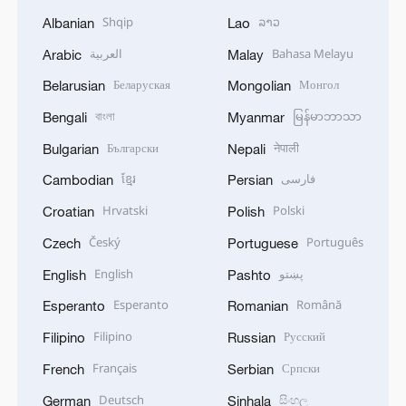
Shqip
ລາວ
Albanian
Lao
العربية
Bahasa Melayu
Arabic
Malay
Беларуская
Монгол
Belarusian
Mongolian
বাংলা
မြန်မာဘာသာ
Bengali
Myanmar
Български
नेपाली
Bulgarian
Nepali
ខ្មែរ
فارسی
Cambodian
Persian
Hrvatski
Polski
Croatian
Polish
Český
Português
Czech
Portuguese
English
پښتو
English
Pashto
Esperanto
Română
Esperanto
Romanian
Filipino
Русский
Filipino
Russian
Français
Српски
French
Serbian
Deutsch
සිංහල
German
Sinhala