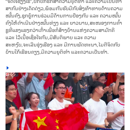
“ຈິດໃຈຊຽງໄຮ້”,ປົກປັກຮັກສາຄວາມຍຸຕິທຳ ແລະຄວາມເປັນທຳ
ສາກົນຢ່າງເດັດດ່ຽວ,ພ້ອມກັນຮັບມືກັບສິ່ງທ້າທາຍດ້ານຄວາມ
ໝັ້ນຄົງ,ຊຸກຍູ້ການຮ່ວມມືດ້ານການປ້ອງກັນ ແລະ ຄວາມໝັ້ນ
ຄົງໃຫ້ດຳເນີນຢ່າງໝັ້ນທ່ຽງ ແລະ ຍາວນານ,ສະໜອງການຄ້ຳ
ຊູທີ່ແຂງແຮງກວ່າເກົ່າເພື່ອກໍ່ສ້າງບ້ານແຫ່ງຄວາມສາມັກຄີ
ແລະ ໄວ້ເນື້ອເຊື່ອໃຈກັນ,ມີສັນຕິພາບ ແລະ ຄວາມ
ສະຫງົບ,ຈະເລີນຮຸ່ງເຮືອງ ແລະ ມີການພັດທະນາ,ໄມຕີຈິດກັບ
ບ້ານໃກ້ເຮືອນຄຽງ,ມີຄວາມຍຸຕິທຳ ແລະຄວາມເປັນທຳ.