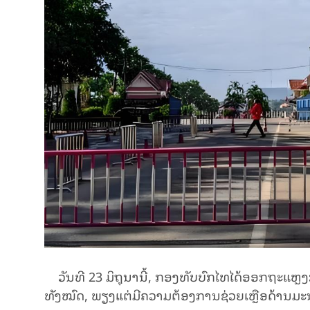
ວັນ​ທີ 23 ມິ​ຖຸ​ນາ​ນີ້, ກອງ​ທັບ​​ບົກ​ໄທ​ໄດ້ອອກ​ຖະ​ແຫ
ທັງ​ໝົດ, ​ພຽງ​ແຕ່​ມີ​ຄວາມ​ຕ້ອງ​ການຊ່ວຍ​ເຫຼືອ​ດ້ານ​ມະ​