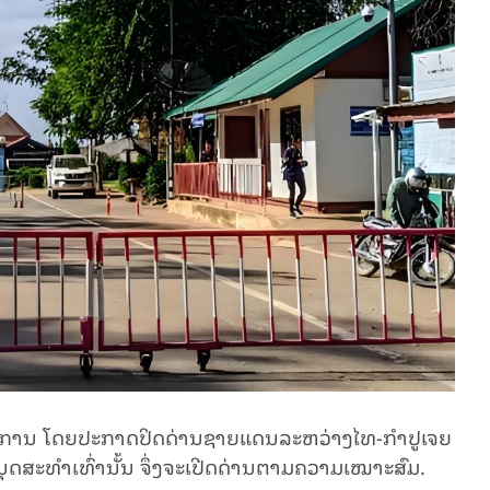
ຼງ​ການ​ ໂດຍ​ປະ​ກາດ​ປິດ​ດ່ານ​ຊາຍ​ແດນ​ລະ​ຫວ່າງໄທ-ກຳ​ປູ​ເຈຍ​
ນຸດ​ສະ​ທຳເທົ່າ​ນັ້ນ ຈຶ່ງຈະ​ເປີດ​ດ່ານ​ຕາມ​ຄວາມ​ເໝາະ​ສົມ.