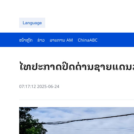
Language
ໜ້າຫຼັກ
ຂ່າວ
ລາຍ​ການ AM
ChinaABC
ໄທ​ປະ​ກາດ​ປິດ​ດ່ານ​ຊາຍ​ແດນ​ລ
07:17:12 2025-06-24