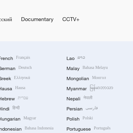
сский
Documentary
CCTV+
French
Français
Lao
ລາວ
German
Deutsch
Malay
Bahasa Melayu
Greek
Ελληνικά
Mongolian
Монгол
Hausa
Hausa
Myanmar
မြန်မာဘာသာ
Hebrew
עברית
Nepali
नेपाली
Hindi
हिन्दी
Persian
فارسی
Hungarian
Magyar
Polish
Polski
Indonesian
Bahasa Indonesia
Portuguese
Português