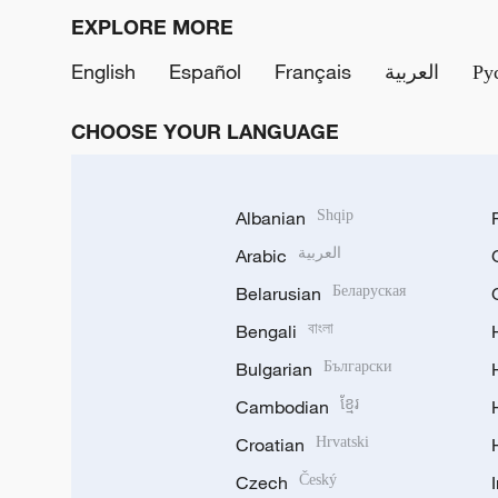
EXPLORE MORE
English
Español
Français
العربية
Ру
CHOOSE YOUR LANGUAGE
Albanian
Shqip
Arabic
العربية
Belarusian
Беларуская
Bengali
বাংলা
Bulgarian
Български
Cambodian
ខ្មែរ
Croatian
Hrvatski
Czech
Český