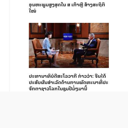
ອຸນ​ຫະ​ພູມ​ສູງ​ສຸດ​​ໃນ ສ ເກົາຫຼີ ສ້າງ​ສະ​ຖິ​ຕິ​
ໃໝ່
ປະ​ທາ​ນາ​ທິ​ບໍ​ດີ​ສະ​ໂລ​ວາ​ກີ ກ່າວ​ວ່າ: ຈີນ​ໄດ້​
ປະ​ສົບ​ຜົ​ນ​ສຳ​ເລັດ​ດ້ານ​ການ​ພັດ​ທະ​ນາ​ທີ່​ປະ​
ຈັກ​ຕາ​ຊາວ​ໂລກ​ໃນ​ຊຸມ​ປີ​ມໍ່ໆ​ມາ​ນີ້