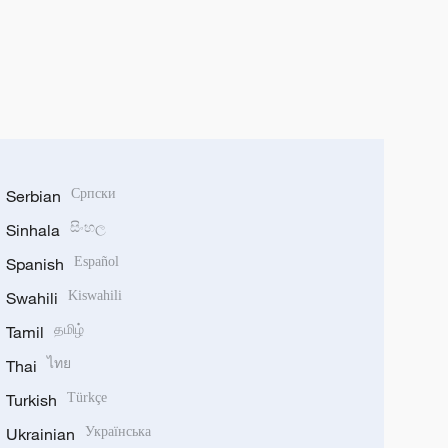
Serbian
Српски
Sinhala
සිංහල
Spanish
Español
Swahili
Kiswahili
Tamil
தமிழ்
Thai
ไทย
Turkish
Türkçe
Ukrainian
Українська