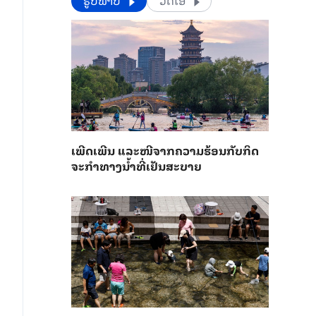
​​ຮູບພາບ
ວີດີໂອ
ເພີດ​ເພີນ ແລະ​ໜີ​ຈາກ​ຄວາມ​ຮ້ອນ​ກັບ​ກິດ​
ຈະ​ກຳ​ທາງ​ນ້ຳ​​ທີ່​ເຢັນ​ສະ​ບາຍ