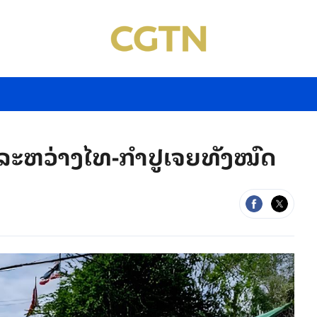
​ະ​ຫວ່າງ​ໄທ-ກໍ​າ​ປູ​ເຈຍທັງ​ໝົດ