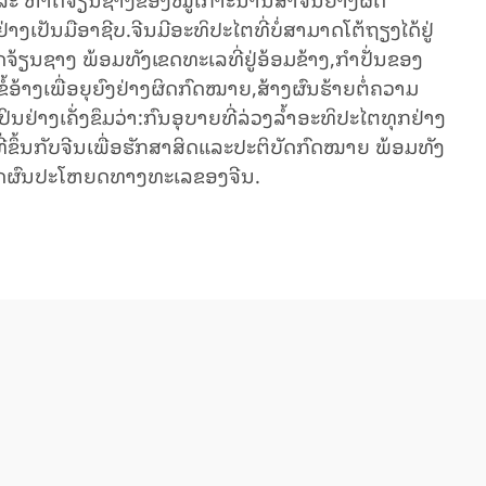
ປັນມືອາຊີບ.ຈີນມີອະທິປະໄຕທີ່ບໍ່ສາມາດໂຕ້ຖຽງໄດ້ຢູ່
ຈ້ຽນຊາງ ພ້ອມທັງເຂດທະເລທີ່ຢູ່ອ້ອມຂ້າງ,ກຳປັ່ນຂອງ
້ອ້າງເພື່ອຍຸຍົງຢ່າງຜິດກົດໝາຍ,ສ້າງຜົນຮ້າຍຕໍ່ຄວາມ
ິບປິນຢ່າງເຄັ່ງຂຶມວ່າ:ກົນອຸບາຍທີ່ລ່ວງລ້ຳອະທິປະໄຕທຸກຢ່າງ
ີ່ຂຶ້ນກັບຈີນເພື່ອຮັກສາສິດແລະປະຕິບັດກົດໝາຍ ພ້ອມທັງ
 ສິດຜົນປະໂຫຍດທາງທະເລຂອງຈີນ.