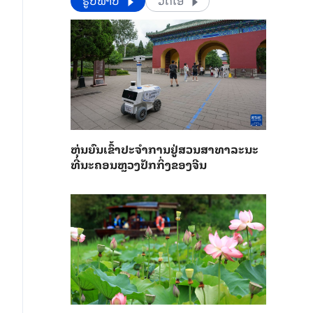
​​ຮູບພາບ
ວີດີໂອ
​ຫຸ່ນ​ຍົນ​ເຂົ້າ​ປະ​ຈຳ​ການ​ຢູ່​ສວນ​ສາ​ທາ​ລະ​ນະ​
ທີ່​ນະ​ຄອນຫຼວງ​ປັກ​ກິ່ງ​ຂອງ​ຈີນ