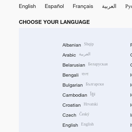
English
Español
Français
العربية
Ру
CHOOSE YOUR LANGUAGE
Albanian
Shqip
Arabic
العربية
Belarusian
Беларуская
Bengali
বাংলা
Bulgarian
Български
Cambodian
ខ្មែរ
Croatian
Hrvatski
Czech
Český
English
English