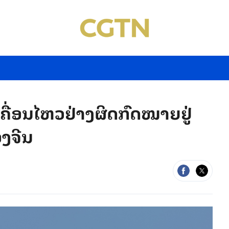
ຄື່ອນໄຫວຢ່າງຜິດກົດໝາຍຢູ່
ງຈີນ