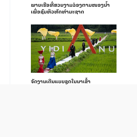
ພາຍ​ເຮືອທີ່​ສວຍ​ງາມ​ລ່ອງ​ຕາມ​​ໜອງນ້ຳ​​
ເພື່ອ​ຊົມ​ທິວ​ທັດ​ທຳ​ມະ​ຊາດ
ຈັດງານເດີນແບບຊຸດໃນນາເຂົ້າ