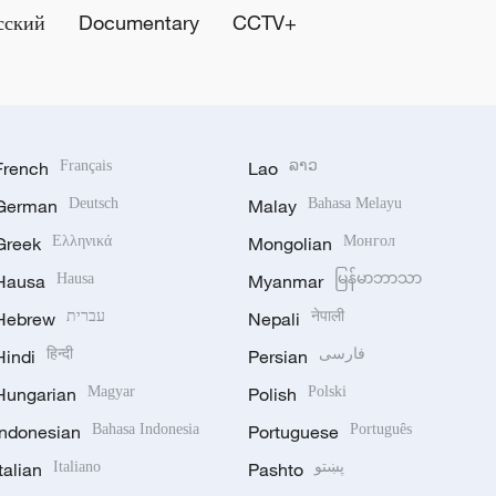
сский
Documentary
CCTV+
French
Français
Lao
ລາວ
German
Deutsch
Malay
Bahasa Melayu
Greek
Ελληνικά
Mongolian
Монгол
Hausa
Hausa
Myanmar
မြန်မာဘာသာ
Hebrew
עברית
Nepali
नेपाली
Hindi
हिन्दी
Persian
فارسی
Hungarian
Magyar
Polish
Polski
Indonesian
Bahasa Indonesia
Portuguese
Português
Italian
Italiano
Pashto
پښتو