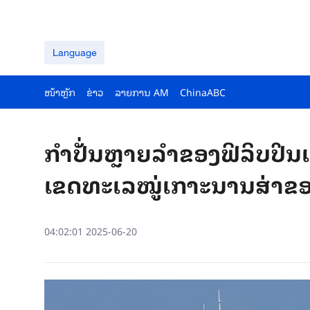
Language
ໜ້າຫຼັກ
ຂ່າວ
ລາຍ​ການ AM
ChinaABC
ກຳປັ່ນຫຼາຍລຳຂອງຟິລິບປິນເ
ເຂດທະເລໝູ່ເກາະນານສ່າຂອ
04:02:01 2025-06-20