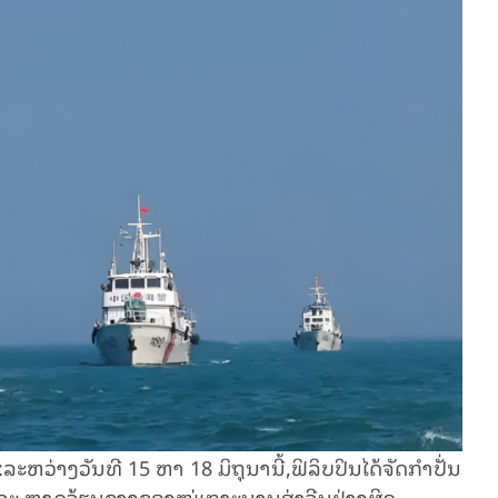
ະຫວ່າງວັນທີ 15 ຫາ 18 ມິຖຸນານີ້,ຟິລິບປິນໄດ້ຈັດກຳປັ່ນ
ແລະ ຫາດຈ້ຽນຊາງຂອງໝູ່ເກາະນານສ່າຈີນຢ່າງຜິດ