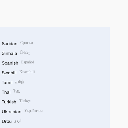
Serbian
Српски
Sinhala
සිංහල
Spanish
Español
Swahili
Kiswahili
Tamil
தமிழ்
Thai
ไทย
Turkish
Türkçe
Ukrainian
Українська
Urdu
اردو