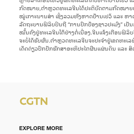
ກົດໝາຍ,ຕຳຫຼວດທະເລຈີນໄດ້ປະຕິບັດຕາມກົດໝາຍຢ່າງເ
ໝູ່ເກາະນານສ່າ ເຊິ່ງລວມທັງຫາດປ້ານເຢວ້ ແລະ ຫາດ
ລັດຖະບານຟິລິບປິນຖື “ການປົກປ້ອງຊາວປະມົງ” ເປັນຂໍ
ໝັ້ນຄົງຢູ່ທະເລຈີນໃຕ້ຢ່າງຕໍ່ເນື່ອງ.ຈີນແຈ້ງເຕືອນຟິລ
ຈະບໍ່ໄດ້ຮັບຜົນ.ຕຳຫຼວດທະເລຈີນຈະປະຈຳຢູ່ເຂດທະເລທ
ເດັດດ່ຽວປົກປັກຮັກສາອະທິປະໄຕຜືນແຜ່ນດິນ ແລະ
EXPLORE MORE