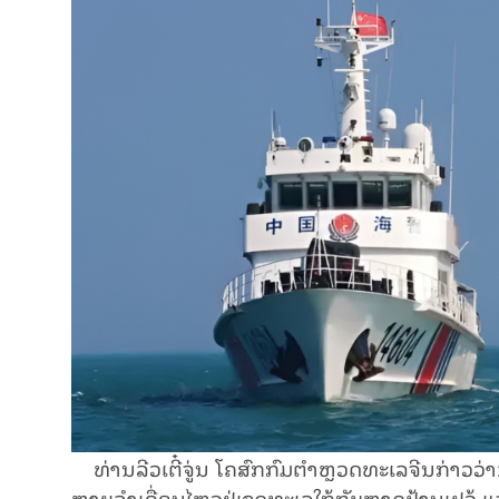
ທ່ານລີວເຕີ໋ຈູ່ນ ໂຄສົກກົມຕຳຫຼວດທະເລຈີນກ່າວວ່າ:ລ
ຫຼາຍລຳເຄື່ອນໄຫວຢູ່ເຂດທະເລໃກ້ກັບຫາດປ້ານເຢວ້ 