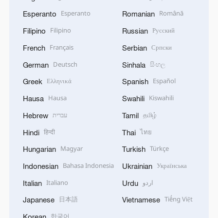
Esperanto
Română
Esperanto
Romanian
Filipino
Русский
Filipino
Russian
Français
Српски
French
Serbian
Deutsch
සිංහල
German
Sinhala
Ελληνικά
Español
Greek
Spanish
Hausa
Kiswahili
Hausa
Swahili
עברית
தமிழ்
Hebrew
Tamil
हिन्दी
ไทย
Hindi
Thai
Magyar
Türkçe
Hungarian
Turkish
Bahasa Indonesia
Українська
Indonesian
Ukrainian
Italiano
اردو
Italian
Urdu
日本語
Tiếng Việt
Japanese
Vietnamese
한국어
Korean