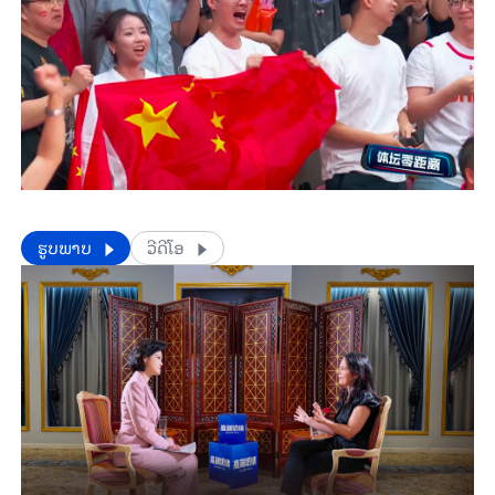
​​ຮູບພາບ
ວີດີໂອ