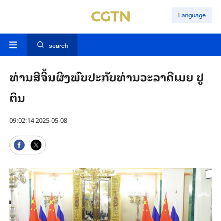
Language
search
ທ່ານ​ສີ​ຈິ້ນ​ຜິງ​ພົບ​ປະ​ກັບ​ທ່ານ​ວະ​ລາ​ດີ​ເມຍ ປູ​
ຕິນ
09:02:14 2025-05-08