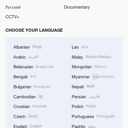
Русский
Documentary
CCTV+
CHOOSE YOUR LANGUAGE
Shqip
ລາວ
Albanian
Lao
العربية
Bahasa Melayu
Arabic
Malay
Беларуская
Монгол
Belarusian
Mongolian
বাংলা
မြန်မာဘာသာ
Bengali
Myanmar
Български
नेपाली
Bulgarian
Nepali
ខ្មែរ
فارسی
Cambodian
Persian
Hrvatski
Polski
Croatian
Polish
Český
Português
Czech
Portuguese
English
پښتو
English
Pashto