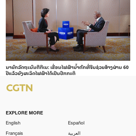
ນາ​ຍົກ​ລັດ​ຖະ​ມົນ​ຕີ​ກີ​ເນ: ເຂື່ອນ​ໄຟ​ຟ້າ​ນ້ຳ​ຕົກທີ່​ຈີນ​ຊ່ວຍ​ສ້າງ​ຜ່ານ 60
ປີ​ແລ້ວ​ຍັງ​ຜະ​ລິດ​ໄຟ​ຟ້າ​ໄດ້​ເປັນ​ປົກ​ກະ​ຕິ
EXPLORE MORE
English
Español
Français
العربية