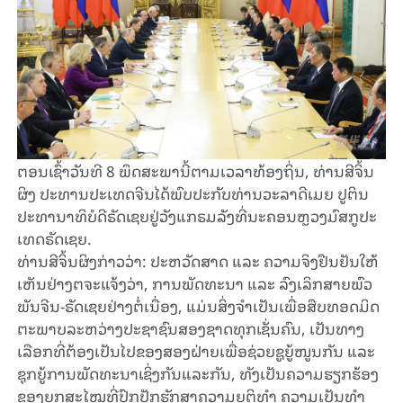
ຕອນ​ເຊົ້າ​ວັນ​ທີ 8 ພຶດ​ສະ​ພາ​ນີ້​ຕາມ​ເວ​ລາ​ທ້ອງ​ຖິ່ນ, ທ່ານ​ສີ​ຈິ້ນ​
ຜິງ ປະ​ທານ​ປະ​ເທດ​ຈີນ​ໄດ້​ພົບ​ປະ​ກັບ​ທ່ານ​ວະ​ລາ​ດີ​ເມຍ ປູ​ຕິນ
ປະ​ທາ​ນາ​ທິ​ບໍ​ດີ​ຣັດ​ເຊຍ​ຢູ່​ວັງ​ແກ​ຣມ​ລັງ​ທີ່ນະ​ຄອນຫຼວງ​ມົ​ສ​ກູ​ປະ​
ເທດ​ຣັດ​ເຊຍ.
ທ່ານ​ສີ​ຈິ້ນ​ຜິງ​ກ່າວ​ວ່າ: ປະ​ຫວັດ​ສາດ ແລະ ຄວາມ​ຈິງ​ຢືນ​ຢັນ​ໃຫ້​
ເຫັນ​ຢ່າງ​​ຕ​ຈະ​ແຈ້ງວ່າ, ການ​ພັດ​ທະ​ນາ ແລະ ລົງ​ເລິກ​ສາ​ຍ​ພົວ​
ພັນ​ຈີນ-ຣັດ​ເຊຍ​ຢ່າງ​ຕໍ່​ເນື່ອງ, ແມ່ນ​ສິ່ງ​ຈຳ​ເປັນ​ເພື່ອ​ສືບ​ທອດ​ມິດ​
ຕະ​ພາບ​ລະ​ຫວ່າງ​ປະ​ຊາ​ຊົນ​ສອງ​ຊາດ​ທຸກ​ເຊັ່ນ​ຄົນ, ເປັນ​ທາງ​
ເລືອກ​ທີ່​ຕ້ອງ​ເປັນ​ໄປ​ຂອງ​ສອງ​ຝ່າຍ​ເພື່ອ​ຊ່ວຍ​ຊູ​ຍູ້​ໜູນ​ກັນ ແລະ
ຊຸກ​ຍູ້​ການ​ພັດ​ທະ​ນາ​ເຊິ່ງ​ກັນ​ແລະ​ກັນ, ​ທັງ​ເປັນ​ຄວາມ​ຮຽກ​ຮ້ອງ​
ຂອງ​ຍຸກ​ສະ​ໄໝ​ທີ່​ປົກ​ປັກ​ຮັກ​ສາ​ຄວາມ​ຍຸ​ຕິ​ທຳ ຄວາມ​ເປັນ​ທຳ​