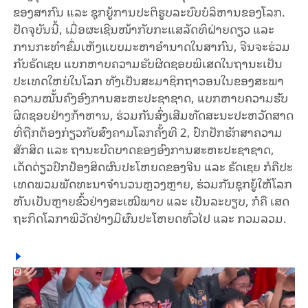
ຂອງ​ສາ​ກົນ ແລະ ຊຸກ​ຍູ້​ການ​ປະ​ຕິ​ຮູ​ບ​ລະ​ບົບ​ບໍ​ລິ​ຫານ​ຂອງ​ໂລກ.
ປັດ​ຈຸ​ບັນ​ນີ້, ເມື່ອ​ຜະ​ເຊີນ​ໜ້າ​ກັບ​ກະ​ແສ​ລັດ​ທິ​ຝ່າຍ​ດຽວ ແລະ
ການ​ກະ​ທຳ​ຂົ່ມ​ເຫັງ​ແບບ​ມະ​ຫາ​ອຳ​ນາດ​ໃນ​ສາ​ກົນ, ຈີນ​ຈະ​ຮ່ວມ​
ກັບ​ຣັດ​ເຊຍ ແບກ​ຫາບ​ຄວາມ​ຮັບ​ຜິດ​ຊອບ​ພິ​ເສດ​ໃນ​ຖາ​ນະ​ເປັນ​
ປະ​ເທດ​ໃຫຍ່​ໃນ​ໂລກ ທັງ​ເປັນ​ສະ​ມາ​ຊິກ​ຖາ​ວອນ​ໃນ​​ຂອງສະ​ພາ​
ຄວາມ​ໝັ້ນ​ຄົງ​ອົງ​ການ​ສະ​ຫະ​ປະ​ຊາ​ຊາດ, ແບກ​ຫາບ​ຄວາມ​ຮັບ​
ຜິດ​ຊອບ​ຢ່າງ​ກ້າ​ຫານ, ຮ່ວມ​ກັນ​ສົ່ງ​ເສີມ​ທັດ​ສະ​ນະ​ປະ​ຫວັດ​ສາດ​
ທີ່​ຖືກ​ຕ້ອງ​ກ່ຽວ​ກັບ​ສົງ​ຄາມ​ໂລກ​ຄັ້ງ​ທີ 2, ປົກ​ປັກ​ຮັກ​ສາ​ຄວາມ​
ສັກ​ສິດ ແລະ ຖາ​ນະ​ບົດ​ບາດ​ຂອງ​ອົງ​ການ​ສະ​ຫະ​ປະ​ຊາ​ຊາດ,
ເດັດ​ດ່ຽວ​ປົກ​ປ້ອງ​ສິດ​ຜົນ​ປະ​ໂຫຍດ​ຂອງ​ຈີນ ແລະ ຣັດ​ເຊຍ ກໍ​ຄື​ປະ​
ເທດ​ພວມ​ພັ​ດ​ທະ​ນາ​ຈຳ​ນວນຫຼວງຫຼາຍ​, ຮ່ວມ​ກັນ​ຊຸກ​ຍູ້​​ໃຫ້​ໂລກ​
ຫັນ​ເປັນຫຼາຍ​ຂົ້ວ​ຢ່າງ​ສະ​ເໝີ​ພາບ ແລະ ເປັນ​ລະ​ບຽບ, ກໍ​ຄື ເສດ​
ຖະ​ກິດ​ໂລ​ກາ​ພິ​ວັດ​ຢ່າງ​ມີ​ຜົນ​ປະ​ໂຫຍ​ດ​ທົ່ວ​ໄປ ແລະ ກວມ​ລວມ.