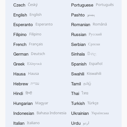
Český
Português
Czech
Portuguese
English
پښتو
English
Pashto
Esperanto
Română
Esperanto
Romanian
Filipino
Русский
Filipino
Russian
Français
Српски
French
Serbian
Deutsch
සිංහල
German
Sinhala
Ελληνικά
Español
Greek
Spanish
Hausa
Kiswahili
Hausa
Swahili
עברית
தமிழ்
Hebrew
Tamil
हिन्दी
ไทย
Hindi
Thai
Magyar
Türkçe
Hungarian
Turkish
Bahasa Indonesia
Українська
Indonesian
Ukrainian
Italiano
اردو
Italian
Urdu