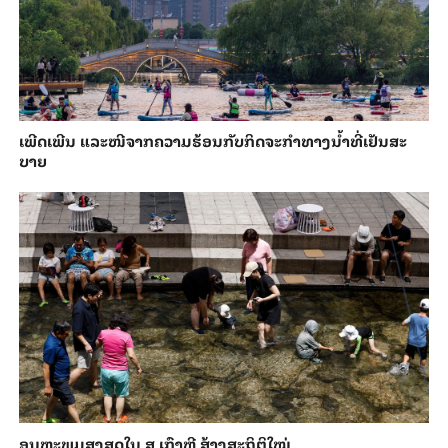
ເພີດ​ເພີນ ແລະ​ໜີ​ຈາກ​ຄວາມ​ຮ້ອນ​ກັບ​ກິດ​ຈະ​ກຳ​ທາງ​ນ້ຳ​​ທີ່​ເຢັນ​ສະ​
ບາຍ
ອຸນ​ຫະ​ພູມ​ສູງ​ສຸດ​​ໃນ ສ ເກົາຫຼີ ສ້າງ​ສະ​ຖິ​ຕິ​ໃໝ່