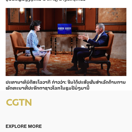
ປະ​ທາ​ນາ​ທິ​ບໍ​ດີ​ສະ​ໂລ​ວາ​ກີ ກ່າວ​ວ່າ: ຈີນ​ໄດ້​ປະ​ສົບ​ຜົ​ນ​ສຳ​ເລັດ​ດ້ານ​ການ​
ພັດ​ທະ​ນາ​ທີ່​ປະ​ຈັກ​ຕາ​ຊາວ​ໂລກ​ໃນ​ຊຸມ​ປີ​ມໍ່ໆ​ມາ​ນີ້
EXPLORE MORE