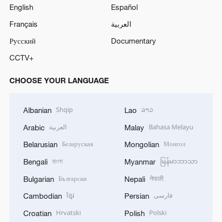
English
Español
Français
العربية
Русский
Documentary
CCTV+
CHOOSE YOUR LANGUAGE
Shqip
ລາວ
Albanian
Lao
العربية
Bahasa Melayu
Arabic
Malay
Беларуская
Монгол
Belarusian
Mongolian
বাংলা
မြန်မာဘာသာ
Bengali
Myanmar
Български
नेपाली
Bulgarian
Nepali
ខ្មែរ
فارسی
Cambodian
Persian
Hrvatski
Polski
Croatian
Polish