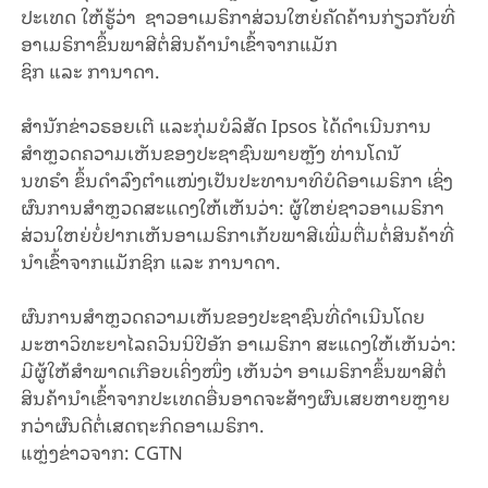
ປະເທດ ໃຫ້ຮູ້ວ່າ ຊາວອາເມຣິກາສ່ວນໃຫຍ່ຄັດຄ້ານກ່ຽວກັບທີ່
ອາເມຣິກາຂຶ້ນພາສີຕໍ່ສິນຄ້ານຳເຂົ້າຈາກແມັກ
ຊິກ ແລະ ການາດາ.
ສຳນັກຂ່າວຣອຍເຕີ ແລະກຸ່ມບໍລິສັດ Ipsos ໄດ້ດຳເນີນການ
ສຳຫຼວດຄວາມເຫັນຂອງປະຊາຊົນພາຍຫຼັງ ທ່ານໂດນັ
ນທຣຳ ຂຶ້ນດຳລົງຕຳແໜ່ງເປັນປະທານາທິບໍດີອາເມຣິກາ ເຊິ່ງ
ຜົນການສຳຫຼວດສະແດງໃຫ້ເຫັນວ່າ: ຜູ້ໃຫຍ່ຊາວອາເມຣິກາ
ສ່ວນໃຫຍ່ບໍ່ຢາກເຫັນອາເມຣິກາເກັບພາສີເພີ່ມຕື່ມຕໍ່ສິນຄ້າທີ່
ນຳເຂົ້າຈາກແມັກຊິກ ແລະ ການາດາ.
ຜົນການສຳຫຼວດຄວາມເຫັນຂອງປະຊາຊົນທີ່ດຳເນີນໂດຍ
ມະຫາວິທະຍາໄລຄວິນນິປີອັກ ອາເມຣິກາ ສະແດງໃຫ້ເຫັນວ່າ:
ມີຜູ້ໃຫ້ສຳພາດເກືອບເຄິ່ງໜຶ່ງ ເຫັນວ່າ ອາເມຣິກາຂຶ້ນພາສີຕໍ່
ສິນຄ້ານຳເຂົ້າຈາກປະເທດອື່ນອາດຈະສ້າງຜົນເສຍຫາຍຫຼາຍ
ກວ່າຜົນດີຕໍ່ເສດຖະກິດອາເມຣິກາ.
ແຫຼ່ງ​ຂ່າວ​ຈາກ: CGTN