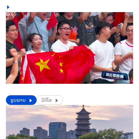
​​ຮູບພາບ
ວີດີໂອ