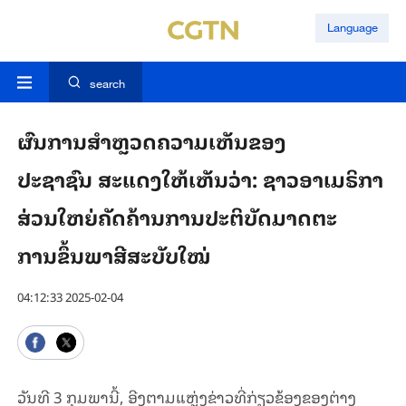
Language
search
ຜົນການສຳຫຼວດຄວາມເຫັນຂອງ
ປະຊາຊົນ ສະແດງໃຫ້ເຫັນວ່າ: ຊາວອາເມຣິກາ
ສ່ວນໃຫຍ່ຄັດຄ້ານການປະຕິບັດມາດຕະ
ການຂຶ້ນພາສີສະບັບໃໝ່
04:12:33 2025-02-04
ວັນທີ 3 ກຸມພານີ້, ອີງຕາມແຫຼ່ງຂ່າວທີ່ກ່ຽວຂ້ອງຂອງຕ່າງ