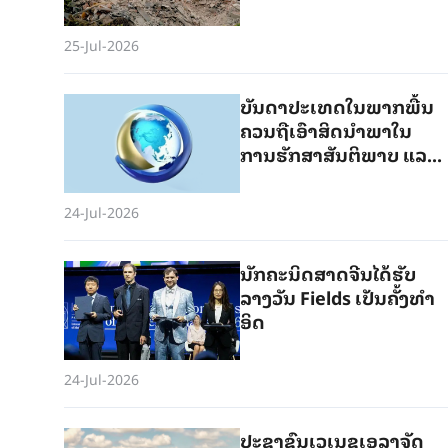
ຄົນ
25-Jul-2026
ບັນ​ດາ​ປະ​ເທດ​ໃນ​ພາກ​ພື້ນ​
ຄວນ​ຖື​ເອົາ​ສິດ​ນຳ​ພາ​ໃນ​
ການ​ຮັກ​ສາ​ສັນ​ຕິ​ພາບ ແລະ
ສະ​ຖຽນ​ລະ​ພາບ​ຢູ່​ທະ​ເລ​ຈີນ​
ໃຕ້​ໄວ້​ໃນ​ມື​ຂອງ​ຕົນ
24-Jul-2026
ນັກ​ຄະ​ນິດ​ສາດ​​ຈີນ​ໄດ້​ຮັບ​
ລາງວັນ Fields ເປັນ​ຄັ້ງ​ທຳ​
ອິດ
24-Jul-2026
ປະ​ຊາ​ຊົນ​ເວ​ເນ​ຊູ​ເອ​ລາ​ຈັດ​