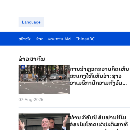
Language
ໜ້າຫຼັກ
ຂ່າວ
ລາຍ​ການ AM
ChinaABC
ຂ່າວສາກົນ
ການສຳຫຼວດຄວາມຄິດເຫັນ
ສະແດງໃຫ້ເຫັນວ່າ: ຊາວ
ອາເມຣິກາມີ​ຄວາມ​ກັງ​ວົນ​
ກ່ຽວ​ກັບບັນຫາເສດຖະກິດ
ຫຼາຍກວ່າສົງຄາມກັບອີຣານ
07-Aug-2026
ທ່ານ ກີອັນນີ ອິນຟານຕີໂນ
ຂໍອະໄພໂທດແຕ່ປະຕິເສດທີ່