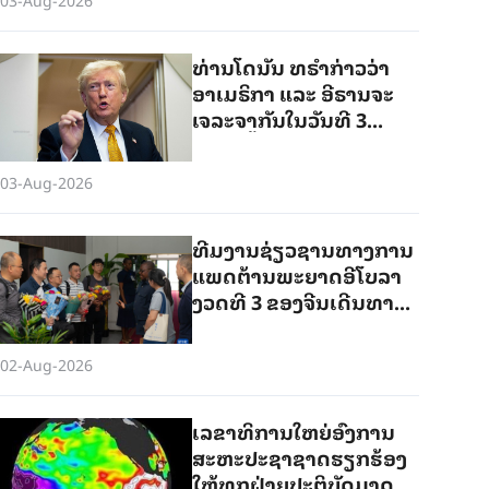
ທ່ານໂດນັນ ທຣຳກ່າວວ່າ
ອາເມຣິກາ ແລະ ອີຣານຈະ
ເຈລະຈາກັນໃນວັນທີ 3
ສິງຫານີ້
03-Aug-2026
ທີມງານຊ່ຽວຊານທາງການ
ແພດຕ້ານພະຍາດອີໂບລາ
ງວດທີ 3 ຂອງຈີນເດີນທາງ
ເຖິງສາທາລະນະລັດ
ປະຊາທິປະໄຕກົງໂກ
02-Aug-2026
ເລຂາທິການໃຫຍ່ອົງການ
ສະຫະປະຊາຊາດຮຽກຮ້ອງ
ໃຫ້ທຸກຝ່າຍປະຕິບັດມາດຕະ