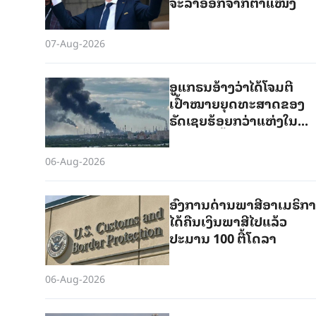
ຈະລາອອກຈາກຕຳແໜ່ງ
07-Aug-2026
ອູແກຣນອ້າງວ່າໄດ້ໂຈມຕີ
ເປົ້າໝາຍຍຸດທະສາດຂອງ
ຣັດເຊຍຮ້ອຍກວ່າແຫ່ງໃນ
ໄລຍະ 40 ມື້ຜ່ານມາ
06-Aug-2026
ອົງການດ່ານພາສີອາເມຣິກາ
ໄດ້ຄືນເງິນພາສີໄປແລ້ວ
ປະມານ 100 ຕື້ໂດລາ
06-Aug-2026