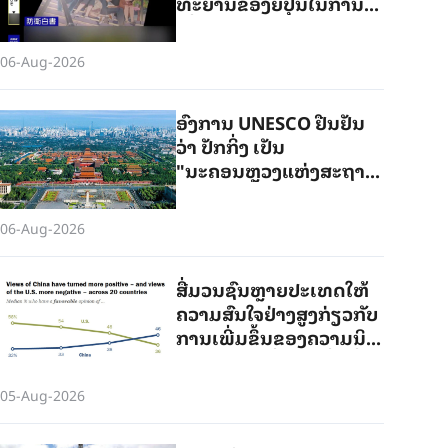
ທະຍານຂອງຍີ່ປຸ່ນໃນການ
ເລັ່ງ “ການຫັນເປັນການ
ທະຫານອີກຄັ້ງ” ໄດ້
06-Aug-2026
ອົງການ UNESCO ຢືນຢັນ
ວ່າ ປັກກິ່ງ ເປັນ
"ນະຄອນຫຼວງແຫ່ງສະຖາ
ປັດຕະ ຍະກຳໂລກ" ປະຈຳປີ
2029
06-Aug-2026
ສື່ມວນ​ຊົນຫຼາຍ​ປະ​ເທດ​ໃຫ້​
ຄວາມ​ສົນ​ໃຈ​ຢ່າງສູງ​ກ່ຽວ​ກັບ​
ການ​ເພີ່ມ​ຂຶ້ນ​ຂອງ​ຄວາມ​ນິ​
ຍົມ​ຊົມ​ຊອບ​ທົ່ວ​ໂລກ​ທີ່​ມີ​ຕໍ່​
ຈີນ​ຢ່າງ​ຕໍ່​ເນື່ອງ
05-Aug-2026