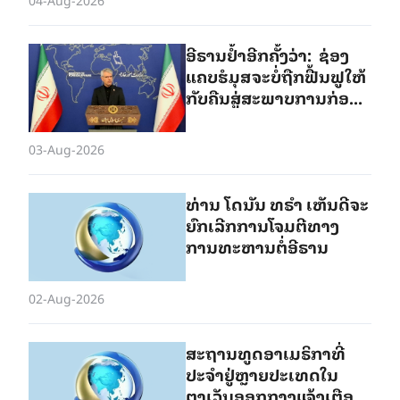
ອີຣານ​ຢ້ຳ​ອີກ​ຄັ້ງວ່າ: ຊ່ອງ
ແຄບຮໍມຸສຈະບໍ່ຖືກ​ຟື້ນ​ຟູ​ໃຫ້
ກັບຄືນສູ່ສະພາບ​ການກ່ອນ
ສົງຄາມ
03-Aug-2026
ທ່ານ ໂດ​ນັນ ທ​ຣຳ ເຫັນ​ດີ​ຈະ​
ຍົກ​ເລີກ​ການ​ໂຈມ​ຕີ​ທາງ​
ການ​ທະ​ຫານ​ຕໍ່​ອີ​ຣານ
02-Aug-2026
ສະຖານທູດອາເມຣິກາທີ່
ປະຈຳຢູ່ຫຼາຍປະເທດໃນ
ຕາເວັນອອກກາງແຈ້ງເຕືອນ