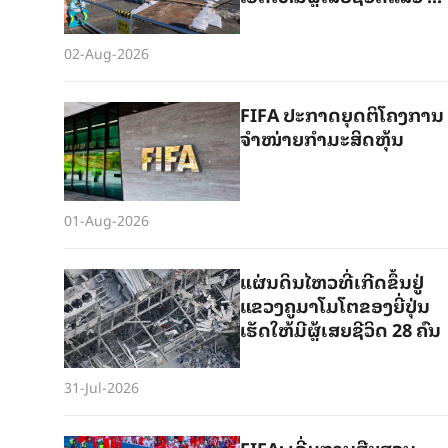
ຄົນ
02-Aug-2026
FIFA ປະ​ກາດຍຸດ​ຕິໂຄງ​ການ​
ຈຳ​ໜ່າຍ​ກໍ​າ​ມະ​ສິດຫຸ້ນ
01-Aug-2026
ແຜ່ນ​ດິນ​ໄຫວ​ທີ່​ເກີດ​ຂຶ້ນ​ຢູ່​
ແຂວງ​ຄູ​ມາ​ໂມ​ໂຕ​ຂອງ​ຍີ່​ປຸ່ນ​
ເຮັດ​ໃຫ້​ມີ​ຜູ້​ເສຍ​ຊີ​ວິດ 28 ຄົນ
31-Jul-2026
FIFA: ເລີ່ມການສືບສວນ