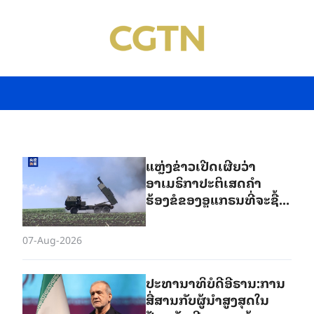
ແຫຼ່ງຂ່າວເປີດເຜີຍວ່າ
ອາເມຣິກາປະຕິເສດຄຳ
ຮ້ອງຂໍຂອງ​ອູ​ແກຣນທີ່​ຈະຊື້
ລູກສອນໄຟນຳ​ວິ​ຖີ
"ແພທຣຽອດ" ເພີ່ມຕື່ມ
07-Aug-2026
ປະທານາທິບໍດີອີຣານ:ການ
ສື່ສານກັບຜູ້ນຳສູງສຸດໃນ