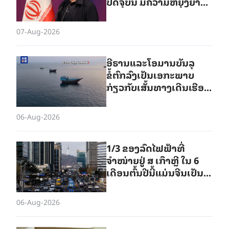
ປັດຈຸບັນ ມີຄວາມຫຍຸ້ງຍາກ
ທີ່ສຸດ ການຕົກລົງນະໂຍບາຍ
ຂອງລາວກຳລັງຖືກນຳໃຊ້ໄປ
07-Aug-2026
ໃນທາງອື່ນ
ອີຣານແລະໂອມານບັນລຸ
ຂໍ້ຕົກລົງເປັນ​ເອ​ກະ​ພາບ
ກ່ຽວກັບເສັ້ນທາງ​ເດີນເຮືອທີ່
ກຳນົດໄວ້ໃນຊ່ອງແຄບຮໍມຸ​ສ
06-Aug-2026
1/3 ຂອງລົດໄຟຟ້າທີ່
ຈຳໜ່າຍຢູ່ ສ ເກົາຫຼີ ໃນ 6
ເດືອນຕົ້ນປີນີ້ແມ່ນຈີນເປັນຜູ້
ຜະລິດ
06-Aug-2026