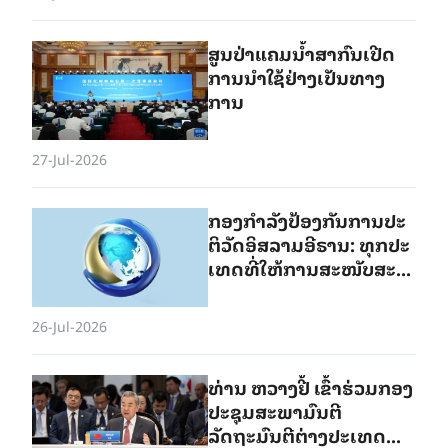
ເອກະພາບກັນແລະເພີ່ມທະ
ວີການຮ່ວມມື
ສູນ​ປ່າ​ແຄມ​ນ້ຳ​ສາ​ກົນເປີດ​
ການ​ນຳ​ໃຊ້​ຢ່າງ​ເປັນ​ທາງ​
ການ
27-Jul-2026
ກອງກຳ​ລັງ​ປ້ອງ​ກັນ​ການ​ປະ​
ຕິ​ວັດ​ອິ​ສ​ລາມ​ອີ​ຣານ: ທຸກ​ປະ​
ເທດ​ທີ່​ໃຫ້​ການ​ສະ​ໜັບ​ສະ​
ໜູນ​​ອາ​ເມ​ຣິ​ກາ​ໃນ​ສົງ​ຄາມ​
ລ້ວນ​ແຕ່​ຈະ​ກາຍ​ເປັນ “ເປົ້າ​
26-Jul-2026
ໝາຍ​ໂຈມ​ຕີ​ທີ່​ຊອບ​ກົດ​
ໝາຍ” ຂອງ​ອີ​ຣານ
ທ່ານ ຫວາງຢີ້ ເຂົ້າຮ່ວມກອງ
ປະຊຸມສະພາມົນຕີ
ລັດຖະມົນຕີຕ່າງປະເທດ