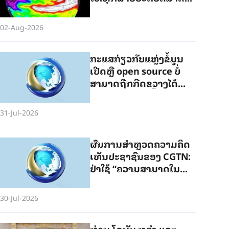
ການເພື່ອຮັບມືກັບສະພາບ
ອາກາດຮ້ອນທີ່ຮຸນແຮງ
02-Aug-2026
ກະແສກ່ຽວກັບແຫຼ່ງຂໍ້ມູນ
ເປີດຫຼື open source ບໍ່
ສາມາດຖືກກີດຂວາງໄດ້
ຄວາມກ້າວໜ້າຄັ້ງສຳຄັນ
ຂອງ AI ກໍ່ບໍ່ສາມາດຖືກສະ
31-Jul-2026
ກັດກັ້ນໄດ້
ຜົນ​ກາ​ນ​ສຳ​ຫຼວດຄວາມ​ຄິດ​
ເຫັນ​ປະ​ຊາ​ຊົນຂອງ CGTN:
ຢ່າ​ໃຊ້ “ຄວາມ​ສາມາດ​​ໃນ​
ການຜະລິດ​ເກີນ​ຄວາມ​ຕ້ອງ​
ການ” ເປັນ​ຂໍ້​ອ້າງ​ສຳ​ລັບ​ການ​
30-Jul-2026
ປະ​ຕິ​ບັດ​ລັດ​ທິ​ປົກ​ປ້ອງ
ທ່ານ ໂດ​ນັນ ທ​ຣຳ ແລະ​