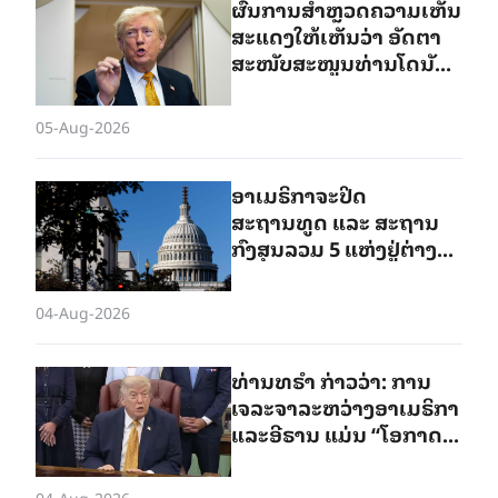
ຜົນການສຳຫຼວດຄວາມເຫັນ
ສະແດງໃຫ້ເຫັນວ່າ ອັດຕາ
ສະໜັບສະໜູນທ່ານໂດນັນ
ທຣຳຫຼຸດລົງເຫຼືອ 35%
05-Aug-2026
ອາເມຣິກາຈະປິດ
ສະຖານທູດ ແ​ລະ ສະຖານ
ກົງສຸນລວມ 5 ແຫ່ງ​ຢູ່​ຕ່າງ​ປະ​
ເທດ
04-Aug-2026
ທ່ານທຣຳ ກ່າວວ່າ: ການ
ເຈລະຈາລະຫວ່າງອາເມຣິກາ
ແລະອີຣານ ແມ່ນ “ໂອກາດ
ສຸດທ້າຍ”ຂອງອີຣານ
04-Aug-2026