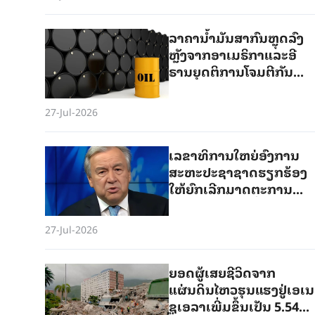
ລາ​ຄາ​ນ້ຳ​ມັນ​ສາ​ກົນ​ຫຼຸດ​ລົງ​
ຫຼັງ​ຈາກອາ​ເມ​ຣິ​ກາ​ແລະ​ອີ​
ຣານ​ຍຸດ​ຕິ​ການ​ໂຈມ​ຕີ​ກັນ
ເປັນ​ການ​ຊົ່ວ​ຄາວ
27-Jul-2026
ເລຂາທິການໃຫຍ່ອົງການ
ສະຫະປະຊາຊາດຮຽກຮ້ອງ
ໃຫ້ຍົກເລີກມາດຕະການ
ລົງໂທດທັງໝົດຕໍ່ຊີຣີ
27-Jul-2026
ຍອດຜູ້ເສຍຊີວິດຈາກ
ແຜ່ນດິນໄຫວຮຸນແຮງຢູ່ເອເນ
ຊູເອລາເພີ່ມຂຶ້ນເປັນ 5.546