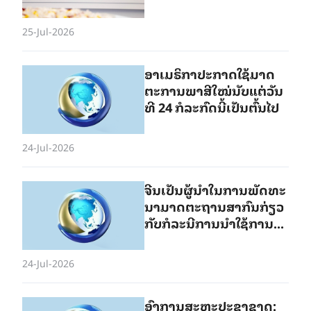
ຂອງອົງການຮ່ວມມືຊຽງໄຮ້
25-Jul-2026
ອາ​ເມ​ຣິ​ກາ​ປະ​ກາດ​ໃຊ້​ມາດ​
ຕະ​ການ​ພາ​ສີ​ໃໝ່​ນັບແຕ່​ວັນ​
ທີ 24 ກໍ​ລະ​ກົດ​ນີ້​ເປັນ​ຕົ້ນ​ໄປ
24-Jul-2026
ຈີນເປັນ​ຜູ້​ນຳ​ໃນ​ການ​ພັດ​ທະ​
ນາ​ມາດ​ຕະ​ຖານ​ສາ​ກົນ​ກ່ຽວ​
ກັບ​ກໍ​ລະ​ນີ​ການ​ນຳ​ໃຊ້​ການ​ຜ​
ະ​ລິດ​ແບບ​ອັດ​ສະລິ​ຍະ
24-Jul-2026
ອົງ​ການ​ສະ​ຫະ​ປະ​ຊາ​ຊາດ: