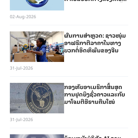
ວ່າສະຖານະການຢູ່ພາກພື້ນ
ດັ່ງກ່າວອາດຈະຮຸນແຮງຂຶ້ນ
02-Aug-2026
ຜົນ​ການ​ສຳ​ຫຼວດ: ຊາວ​ໜຸ່ມ​
ອາ​ຟ​ຣິ​ກາ​ຕີ​ລາ​ຄາ​ໃນ​ທາງ
ບວກ​​ຕໍ່ອິດ​ທິ​ພົນຂອງ​ຈີນ
31-Jul-2026
ກອງ​ທັບ​ອາ​ເມ​ຣິ​ກາ​ສິ້ນ​ສຸດ​
ການ​ຢຸດ​ຍິງ​ຊົ່ວ​ຄາວ​ແລະ​ກັບ​
ມາ​ໂຈມ​ຕີ​ອີ​ຣານ​ຄືນ​ໃໝ່
31-Jul-2026
ຍ້ອນຫຍັງບໍລິສັດ AI ລາຍ