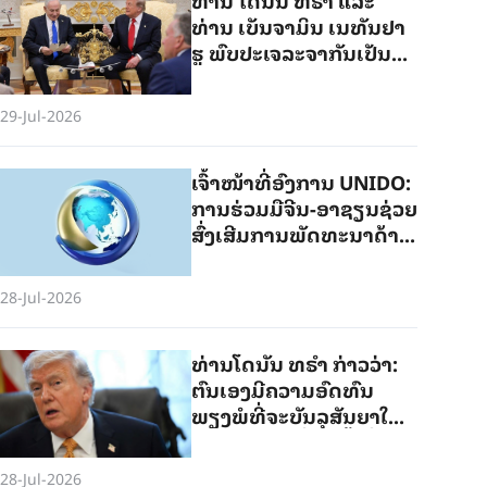
ທ່ານ ເບັນ​ຈາມິນ ເນ​ທັນ​ຢາ​
ຮູ ພົບ​ປະ​ເຈ​ລະ​ຈາກັນ​ເປັນ​ຄັ້ງ​
ທຳ​ອິດ​ຫຼັງ​ຈາກ​ດຳ​ເນີນ​ການ​
ເຄື່ອນ​ໄຫວ​ທາງ​ການ​ທະ​
29-Jul-2026
ຫານ​ຕໍ່​ອີ​ຣານ
ເຈົ້າ​ໜ້າ​ທີ່ອົງ​ການ UNIDO:
ການ​ຮ່ວມ​ມື​ຈີນ-ອາ​ຊຽນ​ຊ່ວຍ​
ສົ່ງ​ເສີມການ​ພັດ​ທະ​ນາ​ດ້ານ​
ອຸດ​ສາ​ຫະ​ກຳ​ແບບ​ຍືນ​ຍົງ​
ຂອງ​ອາ​ຊຽນ
28-Jul-2026
ທ່ານໂດນັນ ທຣຳ ກ່າວວ່າ:
ຕົນເອງມີຄວາມອົດທົນ
ພຽງພໍທີ່ຈະບັນລຸສັນຍາໃໝ່
ກັບອີຣານ ຖ້າບໍ່ດັ່ງນັ້ນກໍ່ສູ້ຮົບ
ກັນຕໍ່
28-Jul-2026