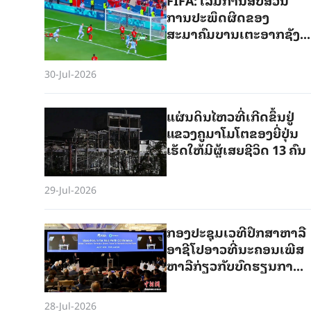
ການປະພຶດຜິດຂອງ
ສະມາຄົມບານເຕະອາກຊັງ
ຕິີນໃນລະຫວ່າງການ
ແຂ່ງຂັນບານເຕະໂລກ2026
30-Jul-2026
ແຜ່ນດິນໄຫວທີ່ເກີດຂຶ້ນຢູ່
ແຂວງຄູມາໂມໂຕຂອງຍີ່ປຸ່ນ
ເຮັດໃຫ້ມີຜູ້ເສຍຊີວິດ 13 ຄົນ
29-Jul-2026
ກອງ​ປະ​ຊຸມ​ເວ​ທີ​ປຶ​ກ​ສາ​ຫາ​ລື​
ອາ​ຊີ​ໂປ​ອາວ​ທີ່​ນະ​ຄອນ​ເພີ​ສ
ຫາ​ລື​ກ່ຽວ​ກັບ​ບົດ​ຮຽນ​ການ​
ພັດ​ທະ​ນາ​​ສີ​ຂຽວ​ຂອງ​ຈີນ
28-Jul-2026