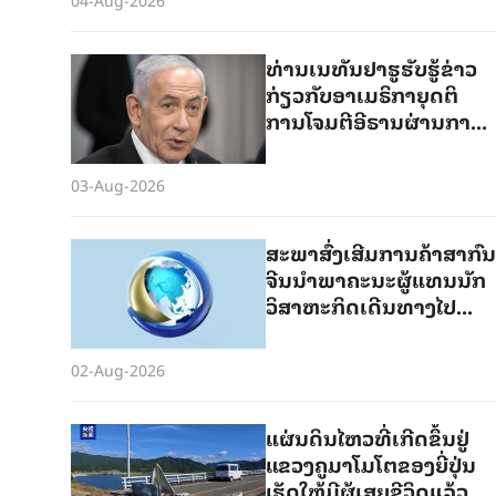
ທ່ານເນທັນຢາຮູຮັບຮູ້ຂ່າວ
ກ່ຽວກັບອາເມຣິກາຍຸດຕິ
ການໂຈມຕີອີຣານຜ່ານການ
ເຜີຍແຜ່ທາງສື່ສັງຄົມອອນ
ລາຍຂອງທ່ານທຣຳ
03-Aug-2026
ສະພາ​ສົ່​ງ​ເສີມ​ການ​ຄ້າ​​ສາ​ກົນ
ຈີນ​ນຳ​ພາ​ຄະ​ນະ​ຜູ້​ແທນ​ນັກ​
ວິ​ສາ​ຫະ​ກິດ​ເດີນ​ທາງ​ໄປ​
ຢ້ຽມ​ຢາມ​ອາ​ເມ​ຣິ​ກາ
02-Aug-2026
ແຜ່ນດິນໄຫວທີ່ເກີດຂຶ້ນຢູ່
ແຂວງຄູມາໂມໂຕຂອງຍີ່ປຸ່ນ
ເຮັດໃຫ້ມີຜູ້ເສຍຊີວິດແລ້ວ 38