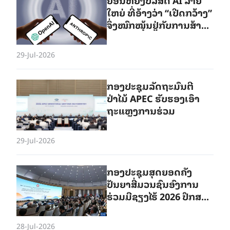
ໃຫຍ່ ທີ່ອ້າງວ່າ “ເປີດກວ້າງ”
ຈຶ່ງໝົກໝຸ້ນຢູ່ກັບການສ້າງ
ກຳແພງເຕັກໂນໂລຊີ?
29-Jul-2026
ກອງປະຊຸມລັດຖະມົນຕີ
ປ່າໄມ້ APEC ຮັບຮອງເອົາ
ຖະແຫຼງການຮ່ວມ
29-Jul-2026
ກອງປະຊຸມສຸດຍອດຄັງ
ປັນຍາສື່ມວນຊົນອົງການ
ຮ່ວມມືຊຽງໄຮ້ 2026 ປຶກສາ
ຫາລືກ່ຽວກັບການລົງເລິກ
ຄວາມຮັບຮູ້ທີ່ເປັນ
28-Jul-2026