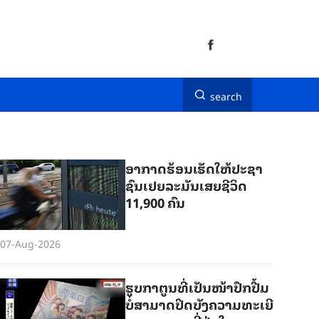
search
ອາ​ກາດ​ຮ້ອນ​ເຮັດ​ໃຫ້​ປະ​ຊາ​
ຊົນ​ເຢຍ​ລະ​ມັນ​ເສຍ​ຊີ​ວິດ
11,900 ຄົນ
07-Aug-2026
ຮູບກາຕູນທີ່ເປັນໜ້າປົກປື້ມ
ບໍ່ສາມາດປິດບັງຄວາມທະເຍີ