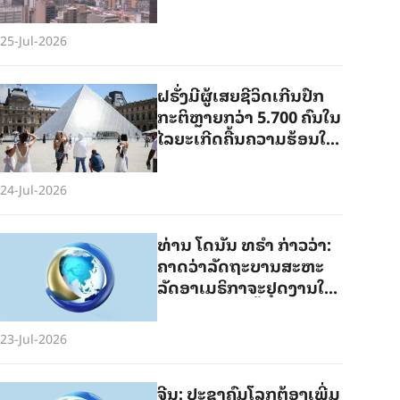
25-Jul-2026
ຝ​ຣັ່ງ​ມີ​ຜູ້​ເສຍ​ຊີ​ວິດ​ເກີນ​ປົກ​
ກະ​ຕິຫຼາຍກວ່າ 5.700 ຄົນ​ໃນ​
ໄລ​ຍະ​ເກີດ​ຄື້ນ​ຄວາມ​ຮ້ອນ​ໃນ​
ທ້າຍ​ເດືອນ​ມິ​ຖຸ​ນາ
24-Jul-2026
ທ່ານ ໂດ​ນັນ ທ​ຣຳ ກ່າວ​ວ່າ:
ຄາດ​ວ່າ​ລັດ​ຖະ​ບານ​ສະ​ຫະ​
ລັດ​ອາ​ເມ​ຣິ​ກາ​ຈະ​ຢຸດ​ງານໃນ​
ເດື​ອນ​ກັນ​ຍາ​ປີ​ນີ້
23-Jul-2026
ຈີນ​: ປະ​ຊາ​ຄົມ​ໂລກ​ຕ້ອງ​ເພີ່ມ​