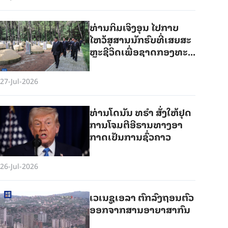
ທ່ານ​ກິມ​ເຈິງ​ອຸນ ໄປ​ກາບ​
ໄຫວ້​ສຸ​ສານ​ນັກ​ຮົບທີ່​ເສ​ຍ​ສະ​
ຫຼະ​ຊີ​ວິດ​ເພື່ອ​ຊ​າດກອງ​​ທະ​
ຫານ​ອາ​ສາ​ສະ​ໝັກ​ປະ​ຊາ​ຊົນ​
ຈີນ
27-Jul-2026
ທ່ານ​ໂດ​ນັນ ທ​ຣຳ​ ສັ່ງ​ໃຫ້​ຢຸດ​
ການ​ໂຈມ​ຕີ​ອີ​ຣານ​ທາງ​ອາ​
ກາດ​ເປັນ​ການ​ຊົ່ວ​ຄາວ
26-Jul-2026
ເວ​ເນ​ຊູ​ເອ​ລາ ​ຕົກ​ລົງ​ຖອນ​ຕົວ​
ອອກ​ຈາກ​ສານ​ອາ​ຍາ​ສາ​ກົນ