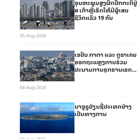
ອຸນຫະພູມສູງຜິດປົກກະຕິຢູ່
ສ ເກົາຫຼີເຮັດໃຫ້ມີຜູ້ເສຍ
ຊີວິດແລ້ວ 19 ຄົນ
05-Aug-2026
ເອຢິບ ກາຕາ ແລະ ຕູຣາເຄຍ
ອອກຖະແຫຼງການຮ່ວມ
ປະນາມການຮຸກຮານເຂດ
ກາຊາຂອງອິດສະຣາແອນ
04-Aug-2026
ນາອູຣູປ່ຽນຊື່ປະເທດຢ່າງ
ເປັນທາງການ
04-Aug-2026