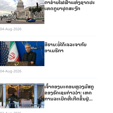
ຕາ​ຂ່າຍ​ໄຟ​ຟ້າ​​ແຫ່ງ​ຊາດ​ປະ​
ເທດ​ກູ​ບາຢຸດສະງັກ
04-Aug-2026
ອີຣານ:ບໍ່ໄດ້ເຈລະຈາກັບ
ອາເມຣິກາ
04-Aug-2026
ເຈົ້າ​ຄອງ​ນະ​ຄອນຫຼວງ​ມົ​ສ​ກູ​
ຂອງ​ຣັດ​ເຊຍ​ກ່າວ​ວ່າ: ເຫດ​
ການ​ລະ​ເບີດ​ທີ່​ເກີດ​ຂຶ້ນ​ຢູ່​
ຮ້ານ​ອາ​ຫານ​ແມ່ນ​ການ​ໂຈມ​
ຕີ​ແບບ​ກໍ່​ການ​ຮ້າຍ
03-Aug-2026