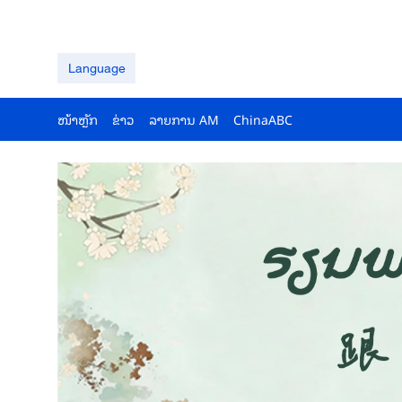
Language
ໜ້າຫຼັກ
ຂ່າວ
ລາຍ​ການ AM
ChinaABC