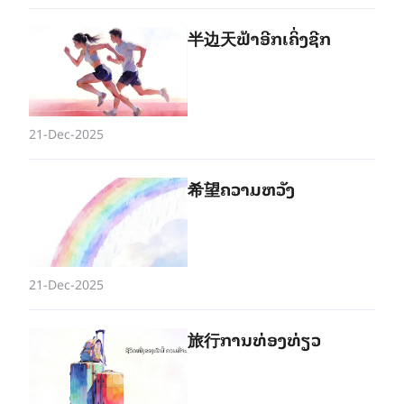
半边天ຟ້າ​ອີກ​ເຄິ່ງ​ຊີກ
21-Dec-2025
​希望ຄວາມ​ຫວັງ
21-Dec-2025
旅行ການ​ທ່ອງ​ທ່ຽວ