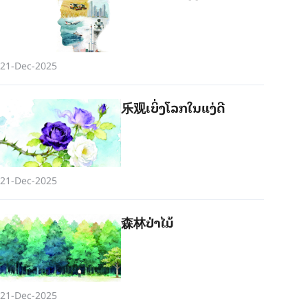
21-Dec-2025
乐观ເບິ່ງ​ໂລກ​ໃນ​ແງ່​ດີ
21-Dec-2025
森林ປ່​າ​ໄມ້
21-Dec-2025