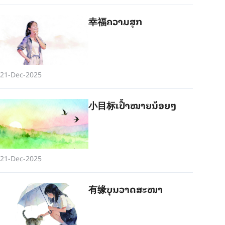
幸福ຄວາມ​ສຸກ
21-Dec-2025
小目标ເປົ້າ​ໝາຍ​ນ້ອຍໆ
21-Dec-2025
有缘ບຸນ​ວາດ​ສະ​ໜາ