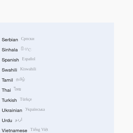
Serbian
Српски
Sinhala
සිංහල
Spanish
Español
Swahili
Kiswahili
Tamil
தமிழ்
Thai
ไทย
Turkish
Türkçe
Ukrainian
Українська
Urdu
اردو
Vietnamese
Tiếng Việt