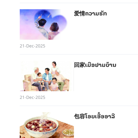
爱情ຄວາມ​ຮັກ
21-Dec-2025
回家ເມືອ​ຢາມ​ບ້ານ
21-Dec-2025
包容ໂອບ​ເອື້ອ​ອາ​ລີ