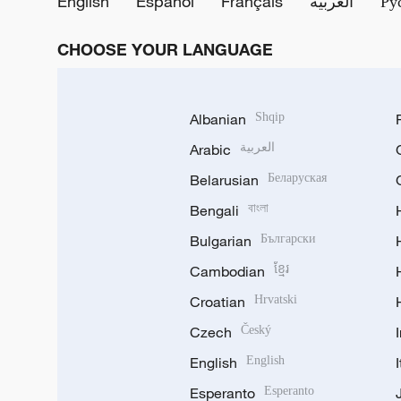
English
Español
Français
العربية
Ру
CHOOSE YOUR LANGUAGE
Albanian
Shqip
Arabic
العربية
Belarusian
Беларуская
Bengali
বাংলা
Bulgarian
Български
Cambodian
ខ្មែរ
Croatian
Hrvatski
Czech
Český
English
English
Esperanto
Esperanto