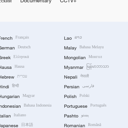
сский
Documentary
CCTV+
French
Français
Lao
ລາວ
German
Deutsch
Malay
Bahasa Melayu
Greek
Ελληνικά
Mongolian
Монгол
Hausa
Hausa
Myanmar
မြန်မာဘာသာ
Hebrew
עברית
Nepali
नेपाली
Hindi
हिन्दी
Persian
فارسی
Hungarian
Magyar
Polish
Polski
Indonesian
Bahasa Indonesia
Portuguese
Português
Italian
Italiano
Pashto
پښتو
Japanese
日本語
Romanian
Română