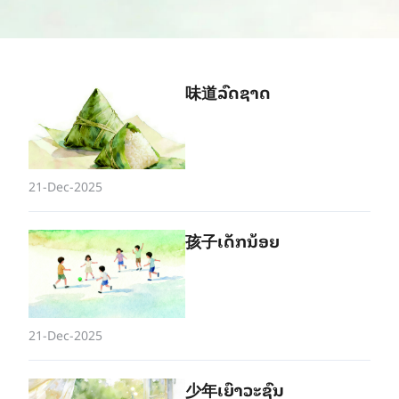
味道ລົດ​ຊາດ
21-Dec-2025
孩子ເດັກ​ນ້ອຍ
21-Dec-2025
少年ເຍົາ​ວະ​ຊົນ