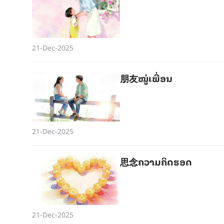
21-Dec-2025
朋友ໝູ່​ເພື່ອນ
21-Dec-2025
思念ຄວາມ​ຄິດ​ຮອດ
21-Dec-2025