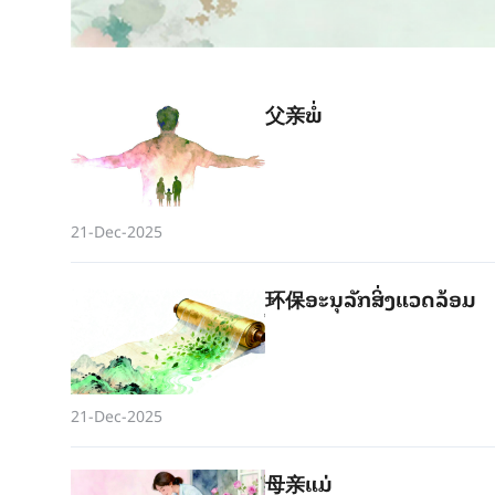
父亲ພໍ່
21-Dec-2025
环保ອະ​ນຸ​ລັກ​ສິ່ງ​ແວດ​ລ້ອມ
21-Dec-2025
母亲ແມ່