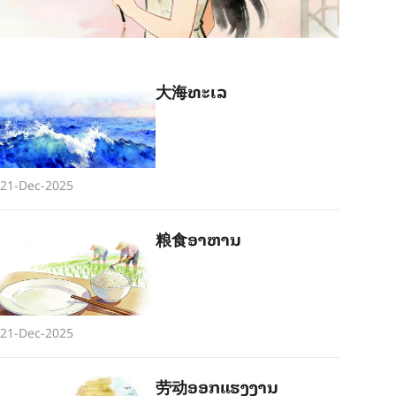
大海ທະ​ເລ
21-Dec-2025
粮食ອາ​ຫານ
21-Dec-2025
劳动ອອກ​ແຮງ​ງານ