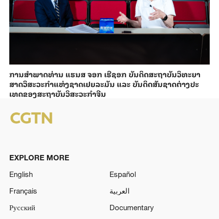
ການ​ສຳ​ພາດ​ທ່ານ ແຮນ​ສ ຈອກ ເຮີ​ຊອກ ​ບັນ​ດິດ​ສະ​ຖາ​ບັນວິ​ທະ​ຍາ​
ສາດວິ​ສະ​ວະ​ກຳ​ແຫ່ງ​ຊາດ​ເຢຍ​ລະ​ມັນ ແລະ ບັນ​ດິດ​ສັນ​ຊາດ​ຕ່າງ​ປະ​
ເທດ​ຂອງສະ​ຖາ​ບັນ​ວິ​ສະ​ວະ​ກຳ​ຈີນ
EXPLORE MORE
English
Español
Français
العربية
Русский
Documentary