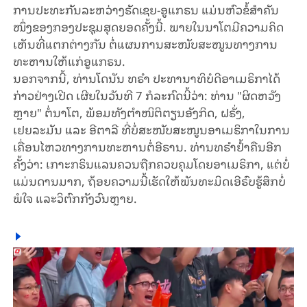
​ການ​ປະ​ທະ​ກັນ​ລະ​ຫວ່າງ​ຣັດເຊຍ-ອູແກຣນ ແມ່ນຫົວຂໍ້ສຳຄັນ
ໜຶ່ງ​ຂອງກອງປະຊຸມສຸດຍອດຄັ້ງນີ້. ພາຍໃນນາໂຕມີຄວາມຄິດ
ເຫັນທີ່ແຕກຕ່າງກັນ ຕໍ່ແຜນການສະໜັບສະໜູນທາງ​ການ
ທະຫານໃຫ້ແກ່ອູແກຣນ.
ນອກຈາກນີ້, ທ່ານໂດ​ນັນ ທຣຳ ​ປະ​ທາ​ນາ​ທິ​ບໍ​ດີ​ອາ​ເມ​ຣິ​ກາໄດ້
ກ່າວຢ່າງເປີດ ເຜີຍໃນວັນທີ 7 ​ກໍ​ລະ​ກົດ​ນີ້ວ່າ: ທ່ານ "ຜິດຫວັງ
ຫຼາຍ" ຕໍ່ນາໂຕ, ພ້ອມທັງຕຳ​ໜິ​ຕິ​ຕຽນອັງກິດ, ຝຣັ່ງ,
ເຢຍລະມັນ ແລະ ອີຕາລີ ທີ່ບໍ່ສະໜັບສະໜູນອາເມ​ຣິກາ​​ໃນການ​
ເຄື່ອນ​ໄຫວທາງການທະຫານຕໍ່ອີຣານ. ທ່ານທຣຳຢ້ຳ​ຄືນ​ອີກ​
ຄັ້ງ​ວ່າ: ເກາະກ​​ຣິນ​​ແລນຄວນ​ຖືກ​ຄວບ​ຄຸມ​ໂດຍ​ອາເມ​ຣິ​ກາ, ​ແຕ່​ບໍ່​
ແມ່ນ​ດານ​ມາກ, ຖ້ອຍ​ຄວາມນີ້​ເຮັດ​ໃຫ້​ພັນ​ທະ​ມິດ​ເອີ​ຣົບ​ຮູ້​ສຶກບໍ່
ພໍໃຈ ແລະວິ​ຕົກ​ກັງ​ວົນ​ຫຼາຍ.