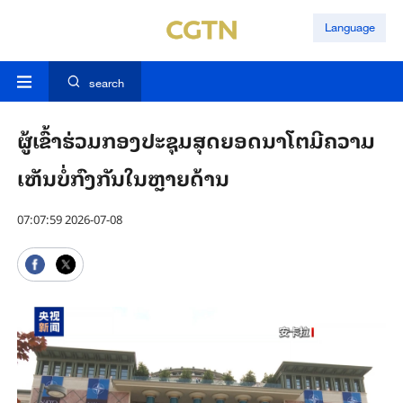
Language
search
ຜູ້ເຂົ້າຮ່ວມກອງປະຊຸມສຸດຍອດນາໂຕມີຄວາມ​
ເຫັນ​ບໍ່​ກົງ​ກັນ​ໃນຫຼາຍດ້ານ
07:07:59 2026-07-08