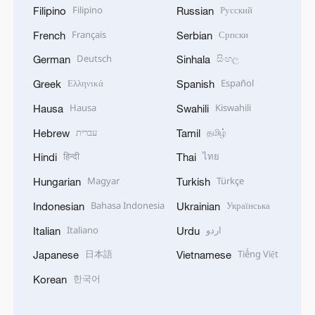
Filipino
Русский
Filipino
Russian
Français
Српски
French
Serbian
Deutsch
සිංහල
German
Sinhala
Ελληνικά
Español
Greek
Spanish
Hausa
Kiswahili
Hausa
Swahili
עברית
தமிழ்
Hebrew
Tamil
हिन्दी
ไทย
Hindi
Thai
Magyar
Türkçe
Hungarian
Turkish
Bahasa Indonesia
Українська
Indonesian
Ukrainian
Italiano
اردو
Italian
Urdu
日本語
Tiếng Việt
Japanese
Vietnamese
한국어
Korean