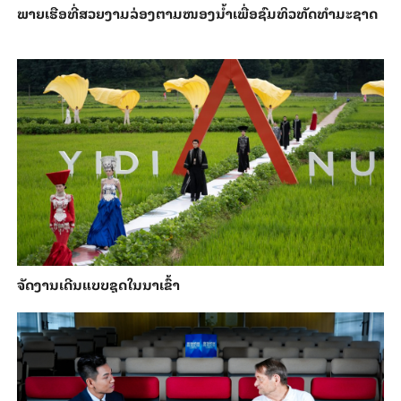
ພາຍ​ເຮືອທີ່​ສວຍ​ງາມ​ລ່ອງ​ຕາມ​​ໜອງນ້ຳ​​ເພື່ອ​ຊົມ​ທິວ​ທັດ​ທຳ​ມະ​ຊາດ
ຈັດງານເດີນແບບຊຸດໃນນາເຂົ້າ