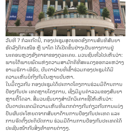
ວັນທີ 7 ກໍລະກົດນີ້, ກອງປະຊຸມສຸດຍອດອົງ​ການ​ສົນ​ທິ​ສັນ​ຍາ​
ອັດ​ລັງ​ຕິກ​ເໜືອ ຫຼື ນາໂຕ ໄດ້ເປີດຂຶ້ນຢ່າງເປັນທາງການ​ຢູ່
ນະຄອນຫຼວງອັງ​ຄາຣາຂອງຕຸ​ລະ​ເຄຍ. ມວນຊົນທົ່ວໄປເຫັນວ່າ:
ພາຍໃຕ້ພາບພົດແຫ່ງຄວາມສາມັກຄີທີ່​ສະ​ແດງ​ອອກ​ລະ​ຫວ່າງ
ອາເມຣິກາ-ເອີຣົບ, ບັນດາຝ່າຍທີ່ເຂົ້າຮ່ວມກອງປະຊຸມໄດ້ມີ
ຄວາມ​ເຫັນ​ບໍ່​ກົງ​ກັນ​ໃນຫຼາຍບັນຫາ.
​ໃນ​ມື້​ດຽວ​ກັນ ກອງປະຊຸມໄດ້ປະກາດໂຄງການຮ່ວມມືດ້ານການ
ປ້ອງກັນປະ ເທດຫຼາຍໂຄງການ, ເຊິ່ງມີມູນຄ່າລວມ​ຂອງສັນຍາ
ຫຼາຍຕື້ໂດລາ. ສື່ມວນຊົນບາງ​ສຳ​ນັກວິເຄາະຊີ້ໃຫ້ເຫັນວ່າ:
ບັນດາປະເທດມີຄວາມເຫັນທີ່ແຕກຕ່າງກັນກ່ຽວ​ກັບການແບ່ງ​
ປັນຜົນປະໂຫຍດຈາກສັນຍາດ້ານ​ການປ້ອງກັນປະເທດ ແລະ
ການຈັດຕັ້ງປະຕິບັດການ ຮ່ວມມືດ້ານ​ການປ້ອງກັນປະເທດໄດ້​
ປະເຊີນ​ໜ້າກັບ​ສິ່ງທ້າທາຍ​ຕ່າງໆ.