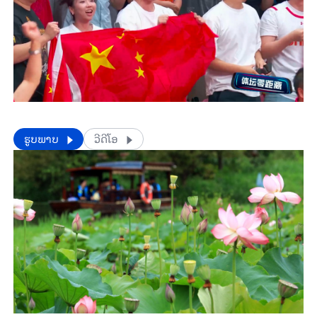
​​ຮູບພາບ
ວີດີໂອ