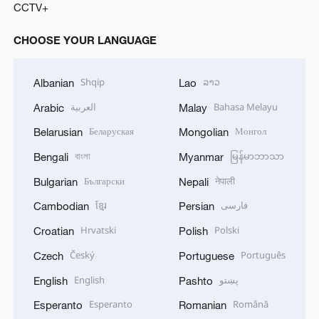
CCTV+
CHOOSE YOUR LANGUAGE
Shqip
ລາວ
Albanian
Lao
العربية
Bahasa Melayu
Arabic
Malay
Беларуская
Монгол
Belarusian
Mongolian
বাংলা
မြန်မာဘာသာ
Bengali
Myanmar
Български
नेपाली
Bulgarian
Nepali
ខ្មែរ
فارسی
Cambodian
Persian
Hrvatski
Polski
Croatian
Polish
Český
Português
Czech
Portuguese
English
پښتو
English
Pashto
Esperanto
Română
Esperanto
Romanian