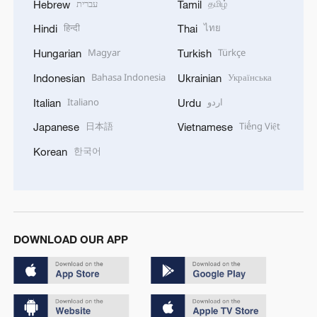
עברית
தமிழ்
Hebrew
Tamil
हिन्दी
ไทย
Hindi
Thai
Magyar
Türkçe
Hungarian
Turkish
Bahasa Indonesia
Українська
Indonesian
Ukrainian
Italiano
اردو
Italian
Urdu
日本語
Tiếng Việt
Japanese
Vietnamese
한국어
Korean
DOWNLOAD OUR APP