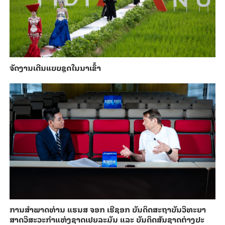
ຈັດງານເດີນແບບຊຸດໃນນາເຂົ້າ
ການ​ສຳ​ພາດ​ທ່ານ ແຮນ​ສ ຈອກ ເຮີ​ຊອກ ​ບັນ​ດິດ​ສະ​ຖາ​ບັນວິ​ທະ​ຍາ​
ສາດວິ​ສະ​ວະ​ກຳ​ແຫ່ງ​ຊາດ​ເຢຍ​ລະ​ມັນ ແລະ ບັນ​ດິດ​ສັນ​ຊາດ​ຕ່າງ​ປະ​