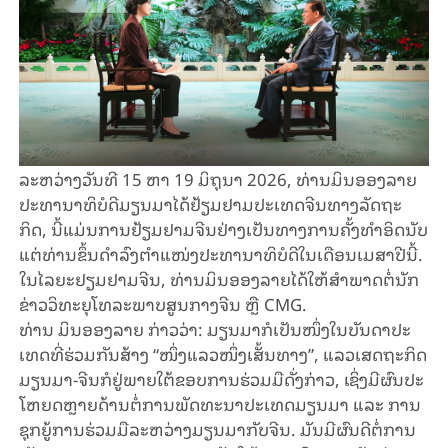
ລະ​ຫວ່າງວັນ​ທີ 15 ຫາ 19 ມິ​ຖຸ​ນາ 2026, ທ່ານ​ມິນ​ອອງ​ລາຍ
ປະ​ທາ​ນາ​ທິ​ບໍ​ດີ​ມຽນ​ມາ​ໄດ້​ຢ້ຽມ​ຢາມ​ປະ​ເທດ​ຈີນ​ທາງ​ລັດ​ຖະ​
ກິດ, ນີ້​ແມ່ນ​ການ​ຢ້ຽມ​ຢາມ​ຈີນ​ຢ່າງ​ເປັນ​ທາງ​ການ​ຄັ້ງ​ທຳ​ອິດ​ນັບ​
ແຕ່​ທ່ານ​ຂຶ້ນ​ດຳ​ລົງ​ຕຳ​ແໜ່ງ​ປະ​ທາ​ນາ​ທິ​ບໍ​ດີ​ໃນ​ເດືອນ​ເມ​ສາ​ປີ​ນີ້.
ໃນ​ໄລ​ຍະ​ຢຽມ​ຢາມ​ຈີນ, ທ່ານ​ມິນ​ອອງ​ລາຍ​ໄດ້​ໃຫ້​ສຳ​ພາດ​ຕໍ່​ນັກ​
ຂ່າວ​ວິ​ທະ​ຍຸ​ໂທ​ລະ​ພາບ​ສູນ​ກາງ​ຈີນ ຫຼື CMG.
ທ່ານ ມິນ​ອອງ​ລາຍ ກ່າວ​ວ່າ: ມຽນ​ມາ​ກໍ​ເປັນ​ໜຶ່ງ​ໃນ​ບັນ​ດາ​ປະ​
ເທດ​ທີ່​ຮ່ວມ​ກັນ​ສ້າງ “ໜຶ່ງ​ແລວ​ໜຶ່ງ​ເສັ້ນ​ທາງ”, ແລວ​ເສ​ດ​ຖະ​ກິດ​
ມຽນ​ມາ-ຈີນກໍ​​ຢູ່ພາຍ​ໃຕ້​ຂອບ​ການ​ຮ່ວມ​ມື​ດັ່ງ​ກ່າວ, ເຊິ່ງ​ມີ​ຜົນ​ປະ​
ໂຫຍດ​ຫຼາຍ​ດ້ານ​ຕໍ່​ການ​ພັດ​ທະ​ນາ​ປະ​ເທດ​ມຽນ​ມາ ແລະ​ ການ​
ຊຸກ​ຍູ້​ການ​ຮ່ວມ​ມື​ລະ​ຫວ່າງ​ມຽນ​ມາ​ກັບ​ຈີນ. ມັນ​ມີ​ຜົນ​ດີ​ຕໍ່​ການ​