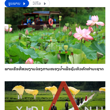
​​ຮູບພາບ
ວີດີໂອ
ພາຍ​ເຮືອທີ່​ສວຍ​ງາມ​ລ່ອງ​ຕາມ​​ໜອງນ້ຳ​​ເພື່ອ​ຊົມ​ທິວ​ທັດ​ທຳ​ມະ​ຊາດ