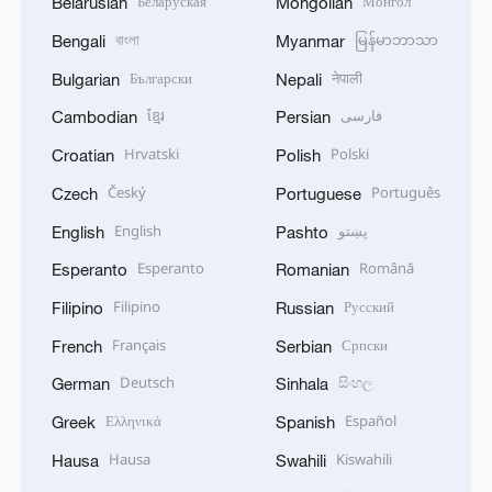
Беларуская
Монгол
Belarusian
Mongolian
বাংলা
မြန်မာဘာသာ
Bengali
Myanmar
Български
नेपाली
Bulgarian
Nepali
ខ្មែរ
فارسی
Cambodian
Persian
Hrvatski
Polski
Croatian
Polish
Český
Português
Czech
Portuguese
English
پښتو
English
Pashto
Esperanto
Română
Esperanto
Romanian
Filipino
Русский
Filipino
Russian
Français
Српски
French
Serbian
Deutsch
සිංහල
German
Sinhala
Ελληνικά
Español
Greek
Spanish
Hausa
Kiswahili
Hausa
Swahili