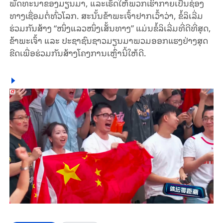
ພັດ​ທະ​ນາ​ຂອງ​ມຽນ​ມາ, ແລະ​ເຮັດ​ໃຫ້​ພວກ​ເຮົາ​ກາຍ​ເປັນ​ຊ່ອງ​
ທາງ​ເຊື່ອມ​ຕໍ່​ທົ່ວ​ໂລກ. ສະ​ນັ້ນ​ຂ້າ​ພະ​ເຈົ້າ​ຢາກ​ເວົ້າ​ວ່າ, ຂໍ້​ລິ​ເລີ່ມ​
ຮ່ວມ​ກັນ​ສ້າງ “ໜຶ່ງ​ແລວ​ໜຶ່ງ​ເສັ້ນ​ທາງ” ແມ່ນ​ຂໍ້​ລິ​ເລີ່ມ​ທີ່​ດີ​ທີ່​ສຸດ,
ຂ້າ​ພະ​ເຈົ້າ​ ແລະ ປະ​ຊາ​ຊົນ​ຊາວມຽນ​ມາ​ພວມ​ອອກ​ແຮງ​ຢ່າງ​ສຸດ​
ຂີດ​ເພື່ອ​ຮ່ວມ​ກັນ​ສ້າງ​ໂຄງ​ການ​ເຫຼົ່​າ​ນີ້​ໃຫ້​ດີ.