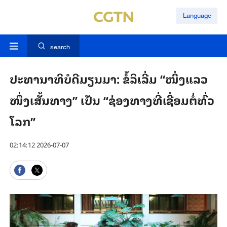
Language
search
ປະ​ທານາ​ທິ​ບໍ​ດີ​ມຽນ​ມາ: ຂໍ້​ລິ​ເລີ່ມ “ໜຶ່ງ​ແລວ​
ໜຶ່ງ​ເສັ້ນ​ທາງ” ເປັນ “ຊ່ອງ​ທາງ​ທີ່​ເຊື່ອມ​ຕໍ່​ທົ່ວ​
ໂລກ”
02:14:12 2026-07-07