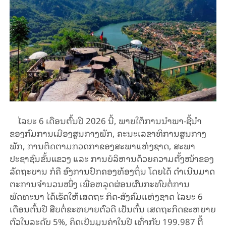
ໄລຍະ 6 ເດືອນຕົ້ນປີ 2026 ນີ້, ພາຍໃຕ້ການນໍາພາ-ຊີ້ນໍາ
ຂອງກົມການເມືອງສູນກາງພັກ, ຄະນະເລຂາທິການສູນກາງ
ພັກ, ການຕິດຕາມກວດກາຂອງສະພາແຫ່ງຊາດ, ສະພາ
ປະຊາຊົນຂັ້ນແຂວງ ແລະ ການບໍລິຫານດ້ວຍຄວາມຕັ້ງໜ້າຂອງ
ລັດຖະບານ ກໍຄື ອົງການປົກຄອງທ້ອງຖິ່ນ ໂດຍໄດ້ ດໍາເນີນມາດ
ຕະການຈໍານວນໜຶ່ງ ເພື່ອຫລຸດຜ່ອນຜົນກະທົບຕໍ່ການ
ພັດທະນາ ໄດ້ເຮັດໃຫ້ເສດຖະ ກິດ-ສັງຄົມແຫ່ງຊາດ ໄລຍະ 6
ເດືອນຕົ້ນປີ ສືບຕໍ່ຂະຫຍາຍຕົວດີ ເປັນຕົ້ນ ເສດຖະກິດຂະຫຍາຍ
ຕົວໃນລະດັບ 5%, ຄິດເປັນມູນຄ່າໃນປີ ເທົ່າກັບ 199.987 ຕື້