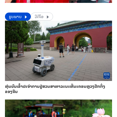
​​ຮູບພາບ
ວີດີໂອ
​ຫຸ່ນ​ຍົນ​ເຂົ້າ​ປະ​ຈຳ​ການ​ຢູ່​ສວນ​ສາ​ທາ​ລະ​ນະ​ທີ່​ນະ​ຄອນຫຼວງ​ປັກ​ກິ່ງ​
ຂອງ​ຈີນ