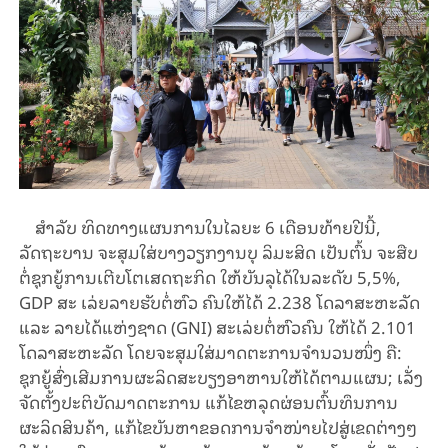
ສຳລັບ ທິດທາງແຜນການໃນໄລຍະ 6 ເດືອນທ້າຍປີນີ້,
ລັດຖະບານ ຈະສຸມໃສ່ບາງວຽກງານບຸ ລິມະສິດ ເປັນຕົ້ນ ຈະສືບ
ຕໍ່ຊຸກຍູ້ການເຕີບໂຕເສດຖະກິດ ໃຫ້ບັນລຸໄດ້ໃນລະດັບ 5,5%,
GDP ສະ ເລ່ຍລາຍຮັບຕໍ່ຫົວ ຄົນໃຫ້ໄດ້ 2.238 ໂດລາສະຫະລັດ
ແລະ ລາຍໄດ້ແຫ່ງຊາດ (GNI) ສະເລ່ຍຕໍ່ຫົວຄົນ ໃຫ້ໄດ້ 2.101
ໂດລາສະຫະລັດ ໂດຍຈະສຸມໃສ່ມາດຕະການຈໍານວນໜຶ່ງ ຄື:
ຊຸກຍູ້ສົ່ງເສີມການຜະລິດສະບຽງອາຫານໃຫ້ໄດ້ຕາມແຜນ; ເລັ່ງ
ຈັດຕັ້ງປະຕິບັດມາດຕະການ ແກ້ໄຂຫລຸດຜ່ອນຕົ້ນທຶນການ
ຜະລິດສິນຄ້າ, ແກ້ໄຂບັນຫາຂອດການຈຳໜ່າຍໄປສູ່ເຂດຕ່າງໆ