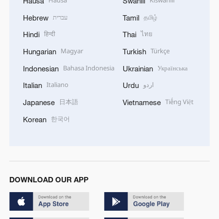
Hausa
Swahili
עברית
தமிழ்
Hebrew
Tamil
हिन्दी
ไทย
Hindi
Thai
Magyar
Türkçe
Hungarian
Turkish
Bahasa Indonesia
Українська
Indonesian
Ukrainian
Italiano
اردو
Italian
Urdu
日本語
Tiếng Việt
Japanese
Vietnamese
한국어
Korean
DOWNLOAD OUR APP