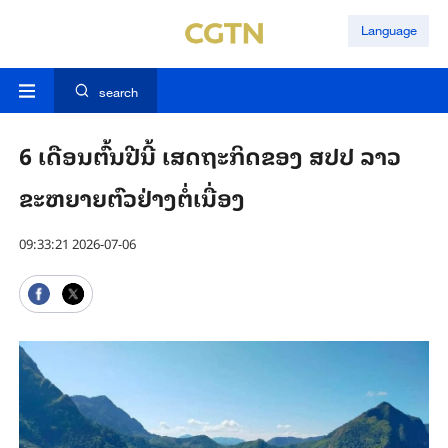
Language
search
6 ເດືອນຕົ້ນປີນີ້ ເສດຖະກິດຂອງ ສປປ ລາວ
ຂະຫຍາຍຕົວຢ່າງຕໍ່ເນື່ອງ
09:33:21 2026-07-06