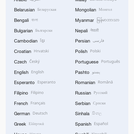
Беларуская
Монгол
Belarusian
Mongolian
বাংলা
မြန်မာဘာသာ
Bengali
Myanmar
Български
नेपाली
Bulgarian
Nepali
ខ្មែរ
فارسی
Cambodian
Persian
Hrvatski
Polski
Croatian
Polish
Český
Português
Czech
Portuguese
English
پښتو
English
Pashto
Esperanto
Română
Esperanto
Romanian
Filipino
Русский
Filipino
Russian
Français
Српски
French
Serbian
Deutsch
සිංහල
German
Sinhala
Ελληνικά
Español
Greek
Spanish
Hausa
Kiswahili