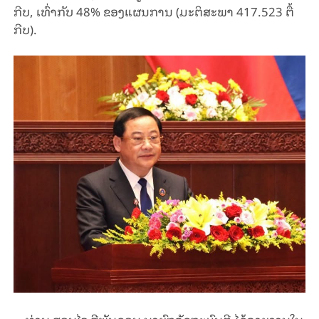
ກີບ, ເທົ່າກັບ 48% ຂອງແຜນການ (ມະຕິສະພາ 417.523 ຕື້
ກີບ).