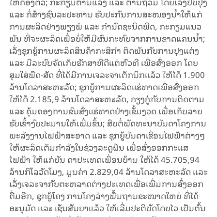
ໃຫ້ຄ່ອງຕົວ; ກະກຽມຕ້ານແລ້ງ ແລະ ຕ້ານຖ້ວມ ໂດຍເລັ່ງປັບປຸງ
ແລະ ກໍ່ສ້າງຊົນລະປະທານ ຮັບປະກັນການສະໜອງນໍ້າໃຫ້ແກ່
ການຜະລິດຢ່າງພຽງພໍ ແລະ ກຳນົດຊະນິດພືດ, ກະກຽມແນວ
ພັນ ທີ່ຈະຜະລິດເພື່ອບໍ່ໃຫ້ມີຜົນກະທົບຈາກການຂາດແຄນນໍ້າ;
ເລັ່ງຊຸກຍູ້ການຜະລິດສິນຄ້າກະສິກຳ ຕິດພັນກັບການປຸງແຕ່ງ
ແລະ ມີລະບົບຈັດເກັບຮັກສາທີ່ດີແຕ່ຫົວທີ ເພື່ອສົ່ງອອກ ໂດຍ
ສຸມໃສ່ພືດ-ສັດ ທີ່ໄດ້ມີການເຈລະຈາເຕັກນິກແລ້ວ ໃຫ້ໄດ້ 1.900
ລ້ານໂດລາສະຫະລັດ; ຊຸກຍູ້ການຜະລິດແຮ່ທາດເພື່ອສົ່ງອອກ
ໃຫ້ໄດ້ 2.185,9 ລ້ານໂດລາສະຫະລັດ, ຄຽງຄູ່ກັບການຕິດຕາມ
ແລະ ຄຸ້ມຄອງການຂົນສົ່ງແຮ່ທາດຢ່າງເຂັ້ມງວດ ເພື່ອເກັບລາຍ
ຮັບເຂົ້າງົບປະມານໃຫ້ເພີ່ມຂຶ້ນ; ສືບຕໍ່ພັດທະນາບັນດາໂຄງການ
ພະລັງງານໄຟຟ້າສະອາດ ແລະ ຊຸກຍູ້ບັນດາເຂື່ອນໄຟຟ້າຕ່າງໆ
ໃຫ້ຜະລິດເຕັມກໍາລັງໃນຊ່ວງລະດູຝົນ ເພື່ອສົ່ງອອກກະແສ
ໄຟຟ້າ ໃຫ້ແກ່ບັນ ດາປະເທດເພື່ອນບ້ານ ໃຫ້ໄດ້ 45.705,94
ລ້ານກິໂລວັດໂມງ, ມູນຄ່າ 2.829,04 ລ້ານໂດລາສະຫະລັດ ແລະ
ເລັ່ງເຈລະຈາກັບຕະຫລາດຕ່າງປະເທດເພື່ອເພີ່ມການສົ່ງອອກ
ຕື່ມອີກ, ຊຸກຍູ້ໂຄງ ການໂຄງລ່າງພື້ນຖານຂະໜາດໃຫຍ່ ທີ່ໄດ້
ອະນຸມັດ ແລະ ເຊັນສັນຍາແລ້ວ ໃຫ້ເລີ່ມປະຕິບັດໂດຍໄວ ເປັນຕົ້ນ