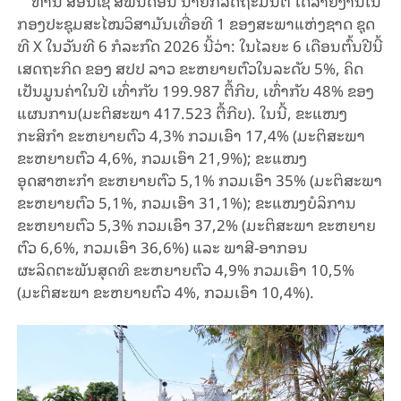
ທ່ານ ສອນໄຊ ສີພັນດອນ ນາຍົກລັດຖະມົນຕີ ໄດ້ລາຍງານໃນ
ກອງປະຊຸມສະໄໝວິສາມັນເທື່ອທີ 1 ຂອງສະພາແຫ່ງຊາດ ຊຸດ
ທີ X ໃນວັນທີ 6 ກໍລະກົດ 2026 ນີ້ວ່າ: ໃນໄລຍະ 6 ເດືອນຕົ້ນປີນີ້
ເສດຖະກິດ ຂອງ ສປປ ລາວ ຂະຫຍາຍຕົວໃນລະດັບ 5%, ຄິດ
ເປັນມູນຄ່າໃນປີ ເທົ່າກັບ 199.987 ຕື້ກີບ, ເທົ່າກັບ 48% ຂອງ
ແຜນການ(ມະຕິສະພາ 417.523 ຕື້ກີບ). ໃນນີ້, ຂະແໜງ
ກະສິກຳ ຂະຫຍາຍຕົວ 4,3% ກວມເອົາ 17,4% (ມະຕິສະພາ
ຂະຫຍາຍຕົວ 4,6%, ກວມເອົາ 21,9%); ຂະແໜງ
ອຸດສາຫະກຳ ຂະຫຍາຍຕົວ 5,1% ກວມເອົາ 35% (ມະຕິສະພາ
ຂະຫຍາຍຕົວ 5,1%, ກວມເອົາ 31,1%); ຂະແໜງບໍລິການ
ຂະຫຍາຍຕົວ 5,3% ກວມເອົາ 37,2% (ມະຕິສະພາ ຂະຫຍາຍ
ຕົວ 6,6%, ກວມເອົາ 36,6%) ແລະ ພາສີ-ອາກອນ
ຜະລິດຕະພັນສຸດທິ ຂະຫຍາຍຕົວ 4,9% ກວມເອົາ 10,5%
(ມະຕິສະພາ ຂະຫຍາຍຕົວ 4%, ກວມເອົາ 10,4%).