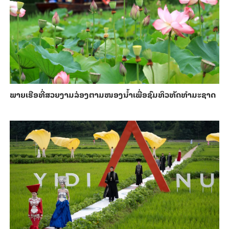
ພາຍ​ເຮືອທີ່​ສວຍ​ງາມ​ລ່ອງ​ຕາມ​​ໜອງນ້ຳ​​ເພື່ອ​ຊົມ​ທິວ​ທັດ​ທຳ​ມະ​ຊາດ