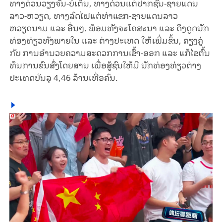
ທາງດ່ວນວຽງຈັນ-ບໍ່ເຕັນ, ທາງດ່ວນແຕ່ປາກຊັນ-ຊາຍແດນ
ລາວ-ຫວຽດ, ທາງລົດໄຟແຕ່ທ່າແຂກ-ຊາຍແດນລາວ
ຫວຽດນາມ ແລະ ອື່ນໆ. ພ້ອມທັງຈະໂຄສະນາ ແລະ ດຶງດູດນັກ
ທ່ອງທ່ຽວທັງພາຍໃນ ແລະ ຕ່າງປະເທດ ໃຫ້ເພີ່ມຂຶ້ນ, ຄຽງຄູ່
ກັບ ການອໍານວຍຄວາມສະດວກການເຂົ້າ-ອອກ ແລະ ແກ້ໄຂຕົ້ນ
ທຶນການຂົນສົ່ງໂດຍສານ ເພື່ອສູ້ຊົນໃຫ້ມີ ນັກທ່ອງທ່ຽວຕ່າງ
ປະເທດບັນລຸ 4,46 ລ້ານເທື່ອຄົນ.