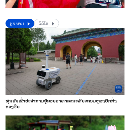
​​ຮູບພາບ
ວີດີໂອ
​ຫຸ່ນ​ຍົນ​ເຂົ້າ​ປະ​ຈຳ​ການ​ຢູ່​ສວນ​ສາ​ທາ​ລະ​ນະ​ທີ່​ນະ​ຄອນຫຼວງ​ປັກ​ກິ່ງ​
ຂອງ​ຈີນ