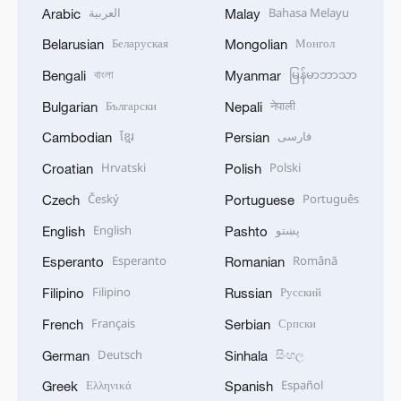
العربية
Bahasa Melayu
Arabic
Malay
Беларуская
Монгол
Belarusian
Mongolian
বাংলা
မြန်မာဘာသာ
Bengali
Myanmar
Български
नेपाली
Bulgarian
Nepali
ខ្មែរ
فارسی
Cambodian
Persian
Hrvatski
Polski
Croatian
Polish
Český
Português
Czech
Portuguese
English
پښتو
English
Pashto
Esperanto
Română
Esperanto
Romanian
Filipino
Русский
Filipino
Russian
Français
Српски
French
Serbian
Deutsch
සිංහල
German
Sinhala
Ελληνικά
Español
Greek
Spanish