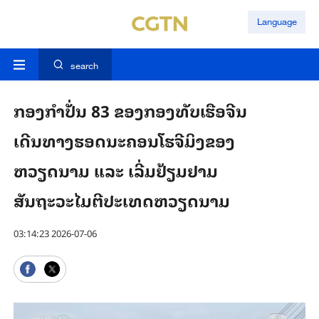
Language
search
ກອງກໍາປັ່ນ 83 ຂອງກອງທັບເຮືອຈີນ
ເດີນທາງຮອດນະຄອນໂຮຈີມິງຂອງ
ຫວຽດນາມ ແລະ ເລີ່ມຢ້ຽມຢາມ
ສັນຖະວະໄມຕີປະເທດຫວຽດນາມ
03:14:23 2026-07-06