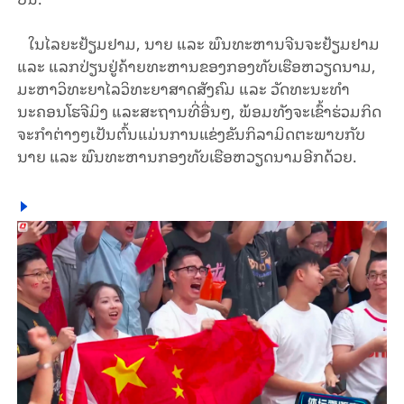
ໃນໄລຍະຢ້ຽມຢາມ, ນາຍ ແລະ ພົນທະຫານຈີນຈະຢ້ຽມຢາມ
ແລະ ແລກປ່ຽນຢູ່ຄ້າຍທະຫານຂອງກອງທັບເຮືອຫວຽດນາມ,
ມະຫາວິທະຍາໄລວິທະຍາສາດສັງຄົມ ແລະ ວັດທະນະທໍາ
ນະຄອນໂຮຈີມິງ ແລະສະຖານທີ່ອື່ນໆ, ພ້ອມທັງຈະເຂົ້າຮ່ວມກິດ
ຈະກໍາຕ່າງໆເປັນຕົ້ນແມ່ນການແຂ່ງຂັນກິລາມິດຕະພາບກັບ
ນາຍ ແລະ ພົນທະຫານກອງທັບເຮືອຫວຽດນາມອີກດ້ວຍ.