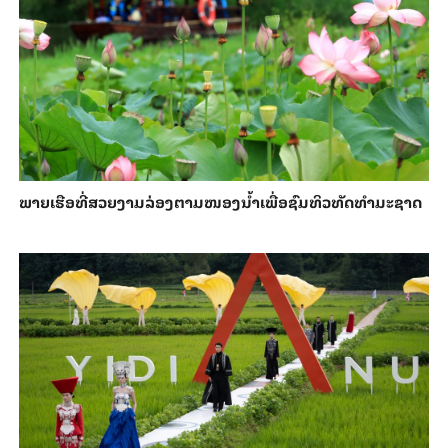
ພາຍ​ເຮືອທີ່​ສວຍ​ງາມ​ລ່ອງ​ຕາມ​​ໜອງນ້ຳ​​ເພື່ອ​ຊົມ​ທິວ​ທັດ​ທຳ​ມະ​ຊາດ