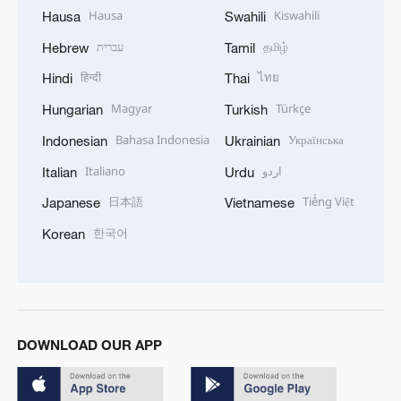
Hausa
Kiswahili
Hausa
Swahili
עברית
தமிழ்
Hebrew
Tamil
हिन्दी
ไทย
Hindi
Thai
Magyar
Türkçe
Hungarian
Turkish
Bahasa Indonesia
Українська
Indonesian
Ukrainian
Italiano
اردو
Italian
Urdu
日本語
Tiếng Việt
Japanese
Vietnamese
한국어
Korean
DOWNLOAD OUR APP