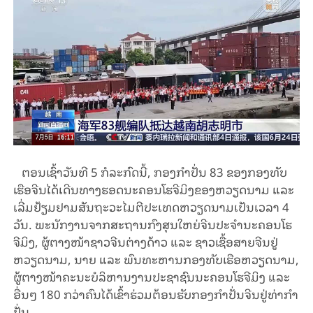
ຕອນເຊົ້າວັນທີ 5 ກໍລະກົດນີ້, ກອງກໍາປັ່ນ 83 ຂອງກອງທັບ
ເຮືອຈີນໄດ້ເດີນທາງຮອດນະຄອນໂຮຈີມິງຂອງຫວຽດນາມ ແລະ
ເລີ່ມຢ້ຽມຢາມສັນຖະວະໄມຕີປະເທດຫວຽດນາມເປັນເວລາ 4
ວັນ. ພະນັກງານຈາກສະຖານ​ກົງ​ສຸນໃຫຍ່ຈີນປະຈໍານະຄອນໂຮ
ຈີມິງ, ຜູ້ຕາງໜ້າຊາວຈີນຕ່າງດ້າວ ແລະ ຊາວເຊື້ອສາຍຈີນຢູ່
ຫວຽດນາມ, ນາຍ ແລະ ພົນທະຫານກອງທັບເຮືອຫວຽດນາມ,
ຜູ້ຕາງໜ້າຄະນະບໍລິຫານງານປະຊາຊົນນະຄອນໂຮຈີມິງ ແລະ
ອື່ນໆ 180 ກວ່າຄົນໄດ້ເຂົ້າຮ່ວມຕ້ອນຮັບກອງກໍາປັ່ນຈີນຢູ່ທ່າກໍາ
ປັ່ນ.