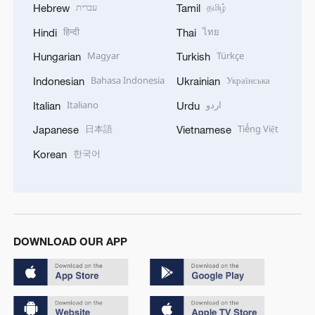
עברית
தமிழ்
Hebrew
Tamil
हिन्दी
ไทย
Hindi
Thai
Magyar
Türkçe
Hungarian
Turkish
Bahasa Indonesia
Українська
Indonesian
Ukrainian
Italiano
اردو
Italian
Urdu
日本語
Tiếng Việt
Japanese
Vietnamese
한국어
Korean
DOWNLOAD OUR APP