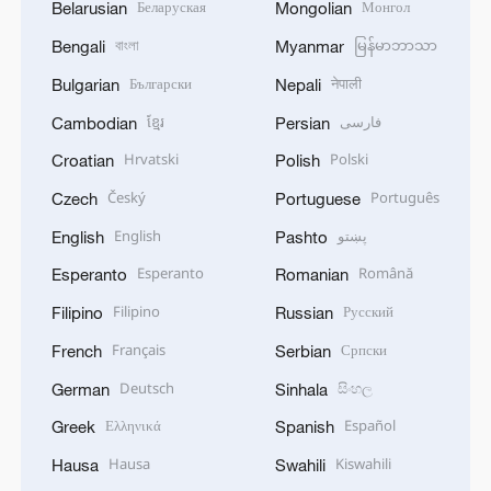
Беларуская
Монгол
Belarusian
Mongolian
বাংলা
မြန်မာဘာသာ
Bengali
Myanmar
Български
नेपाली
Bulgarian
Nepali
ខ្មែរ
فارسی
Cambodian
Persian
Hrvatski
Polski
Croatian
Polish
Český
Português
Czech
Portuguese
English
پښتو
English
Pashto
Esperanto
Română
Esperanto
Romanian
Filipino
Русский
Filipino
Russian
Français
Српски
French
Serbian
Deutsch
සිංහල
German
Sinhala
Ελληνικά
Español
Greek
Spanish
Hausa
Kiswahili
Hausa
Swahili