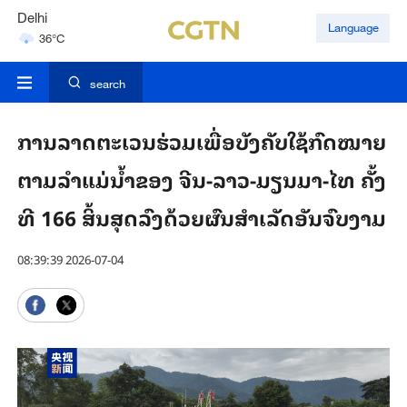
Delhi
Language
36°C
Hyderabad
42°C
search
ການລາດຕະເວນຮ່ວມເພື່ອບັງຄັບໃຊ້ກົດໝາຍ
ຕາມລຳແມ່ນ້ຳຂອງ ຈີນ-ລາວ-ມຽນມາ-ໄທ ຄັ້ງ
ທີ 166 ສິ້ນ​ສຸດ​ລົງ​ດ້ວຍ​ຜົນ​ສຳ​ເລັດ​ອັນ​ຈົບ​ງາມ
08:39:39 2026-07-04