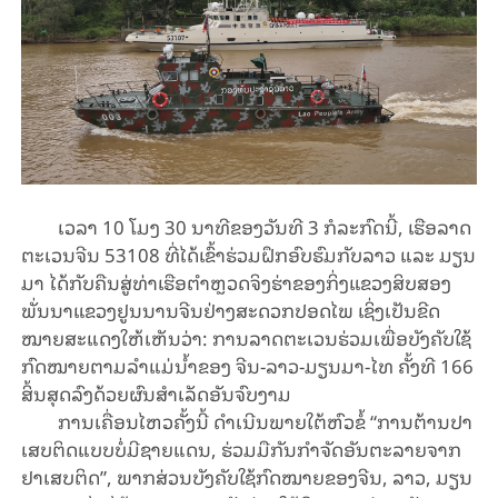
ເວ​ລາ 10 ໂມງ 30 ນາ​ທີຂອງວັນທີ 3 ກໍລະກົດ​ນີ້, ເຮືອ​ລາດ​
ຕະ​ເວນ​ຈີນ 53108 ທີ່​ໄດ້ເຂົ້າຮ່ວມ​ຝຶກ​ອົບ​ຮົມ​ກັບ​ລາວ ແລະ ມຽນ​
ມາ ໄດ້​ກັບ​ຄືນ​ສູ່​ທ່າ​ເຮືອຕຳຫຼວດ​ຈິງ​ຮ່າ​ຂອງ​ກິ່ງ​ແຂວງ​ສິບ​ສອງ​
ພັ່ນ​ນາ​ແຂວງ​ຢູນ​ນານ​ຈີນ​ຢ່າງ​ສະ​ດວກ​ປອດ​ໄພ​ ເຊິ່ງ​​ເປັນ​ຂີດ​
ໝາຍ​ສະ​ແດງ​ໃຫ້​ເຫັນ​ວ່າ: ການລາດຕະເວນຮ່ວມເພື່ອບັງຄັບໃຊ້
ກົດໝາຍຕາມລຳແມ່ນ້ຳຂອງ ຈີນ-ລາວ-ມຽນມາ-ໄທ ຄັ້ງທີ 166
ສິ້ນ​ສຸດ​ລົງ​ດ້ວຍ​ຜົນ​ສຳ​ເລັດ​ອັນ​ຈົບ​ງາມ
ການ​ເຄື່ອນ​ໄຫວ​ຄັ້ງ​ນີ້​ ດໍາເນີນ​ພາຍ​ໃຕ້​ຫົວ​ຂໍ້ “​ການຕ້ານ​ປາ​
ເສບ​ຕິ​ດແບບບໍ່​ມີ​ຊາຍ​ແດນ, ຮ່ວມ​ມື​ກັນ​​ກຳ​ຈັດ​ອັນ​ຕະ​ລາຍ​ຈາກ​
ຢາ​ເສບ​ຕິດ”, ພາກ​ສ່ວນບັງຄັບໃຊ້​ກົດ​ໝາຍ​ຂອງ​ຈີນ, ລາວ, ມຽນ​