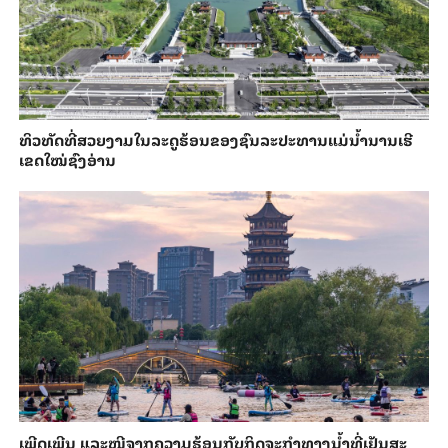
ທິວທັດທີ່ສວຍງາມໃນລະດູຮ້ອນຂອງຊົນລະປະທານແມ່ນ້ຳນານເຮີ
ເຂດໃໝ່ຊົງອ່ານ
ເພີດ​ເພີນ ແລະ​ໜີ​ຈາກ​ຄວາມ​ຮ້ອນ​ກັບ​ກິດ​ຈະ​ກຳ​ທາງ​ນ້ຳ​​ທີ່​ເຢັນ​ສະ​