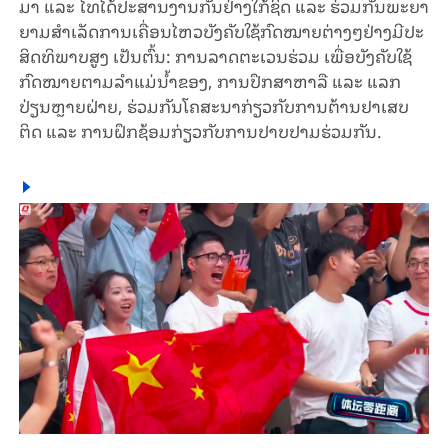
ມາ ແລະ ໄທ​ໄດ້​ປະ​ສານ​ງານກັນ​ຢ່າງ​ໃກ້​ຊິດ ແລະ ຮ່ວມ​ກັນ​ພະ​ຍາ​
ຍາມ​ສຳ​ເລັດ​ການ​ເຄື່ອນ​ໄຫວບັງຄັບໃຊ້ກົດ​ໝາຍ​ຕ່າງໆ​ຢ່າງ​ມີ​ປະ​
ສິດ​ທິ​​ພາບສູງ ເປັນ​ຕົ້ນ: ການ​ລາດ​ຕະ​ເວນ​ຮ່ວມ ​ເພື່ອບັງຄັບໃຊ້​
ກົດ​ໝາຍ​​ຕາມ​ລຳ​ແມ່​ນ້ຳ​ຂອງ, ການ​​ປຶກ​ສາ​ຫາ​ລື ແລະ ແລກ​
ປ່ຽນຫຼາຍ​ຝ່າຍ, ຮ່ວມ​ກັນ​ໂຄ​ສະ​ນາກ່ຽວກັບການ​ຕ້ານ​ຢາ​ເສບ​
ຕິດ ແລະ ການ​ຝຶກ​ຊ້ອມ​ກ່ຽວກັບການປາບປາມ​ຮ່ວມ​ກັນ.