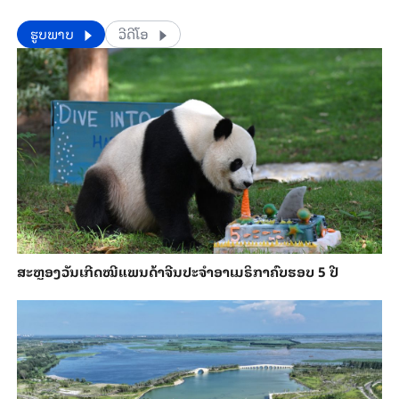
​​ຮູບພາບ
ວີດີໂອ
ສະຫຼອງວັນ​ເກີດ​ໝີ​ແພນ​ດ້າ​ຈີນ​ປະ​ຈຳ​ອາ​ເມ​ຣິ​ກາ​ຄົບ​ຮອບ 5 ປີ