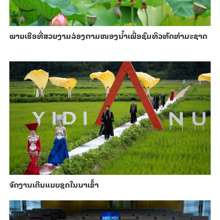
ພາຍ​ເຮືອທີ່​ສວຍ​ງາມ​ລ່ອງ​ຕາມ​​ໜອງນ້ຳ​​ເພື່ອ​ຊົມ​ທິວ​ທັດ​ທຳ​ມະ​ຊາດ
ຈັດງານເດີນແບບຊຸດໃນນາເຂົ້າ