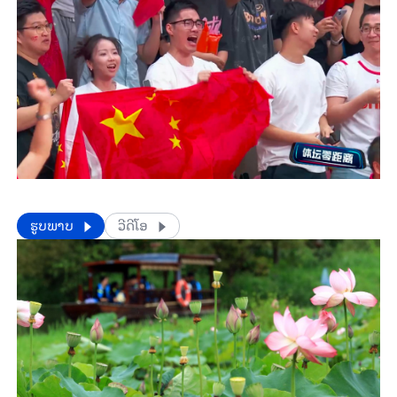
​​ຮູບພາບ
ວີດີໂອ