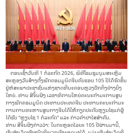
ຕອນ​ເຊົ້າ​ວັນ​ທີ 1 ກໍ​ລະ​ກົດ 2026, ພິ​ທີ​ໂຮມ​ຊຸມ​ນຸມສະ​ເຫຼີມ​
ສະຫຼອງວັນ​ສ້າງ​ຕັ້ງ​ພັກ​ຄອມ​ມູ​ນິດ​ຈີນ​ຄົບ​ຮອບ 105 ປີໄດ້​ຈັດ​ຂຶ້ນ​
ຢູ່​ຫໍ​ສະ​ພາ​ປະ​ຊາ​ຊົນ​ແຫ່ງ​ຊາດ​ທີ່​ນະ​ຄອນຫຼວງ​ປັກ​ກິ່ງຢ່າງ​ຍິ່ງ​
ໃຫຍ່. ທ່ານ ສີ​ຈິ້ນ​ຜິງ ເລ​ຂາ​ທິ​ການ​ໃຫຍ່​ຄະ​ນະ​ກຳ​ມະ​ການ​ສູນ​
ກາງ​ພັກ​ຄອມ​ມູ​ນິດ​ ປະ​ທານ​ປະ​ເທດ​ຈີນ ປະ​ທານ​ຄະ​ນະ​ກຳ​ມະ​
ການ​ການ​ທະ​ຫານ​ສູນ​ກາງ​ຈີນ​ໄດ້​ໃຫ້​ກຽດປະ​ດັບ​ຫຼຽນ​ໄຊ​ແກ່​ຜູ້​
ໄດ້​ຮັບ “ຫຼຽນ​ໄຊ 1 ກໍ​ລະ​ກົດ” ແລະ ກ່າວ​ຄຳ​ປາ​ໄສ​ສຳ​ຄັນ.
ທ່ານ ສີ​ຈິ້ນ​ຜິງ​ກ່າວ​ວ່າ: ໃນ​ຕະຫຼອດ​ໄລ​ຍະ 105 ປີຜ່ານ​ມາ​ນີ້,
ຜົນ​ສຳ​ເລັດ​​ທັງ​ໝົດ​ທີ່​ພວກ​ເຮົາ​ຍາດ​ມາ​ໄດ້, ແມ່ນ​ຜົນ​ສຳ​ເລັດ​ທີ່​