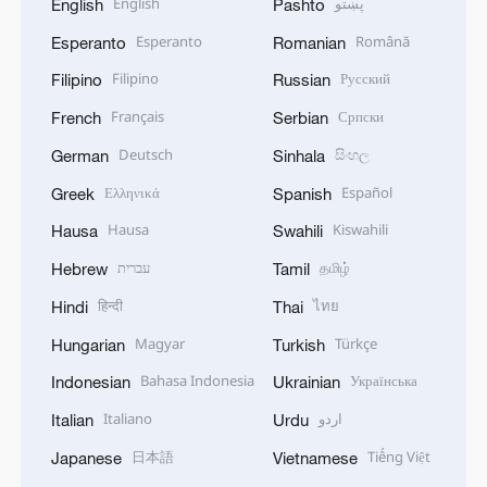
English
پښتو
English
Pashto
Esperanto
Română
Esperanto
Romanian
Filipino
Русский
Filipino
Russian
Français
Српски
French
Serbian
Deutsch
සිංහල
German
Sinhala
Ελληνικά
Español
Greek
Spanish
Hausa
Kiswahili
Hausa
Swahili
עברית
தமிழ்
Hebrew
Tamil
हिन्दी
ไทย
Hindi
Thai
Magyar
Türkçe
Hungarian
Turkish
Bahasa Indonesia
Українська
Indonesian
Ukrainian
Italiano
اردو
Italian
Urdu
日本語
Tiếng Việt
Japanese
Vietnamese