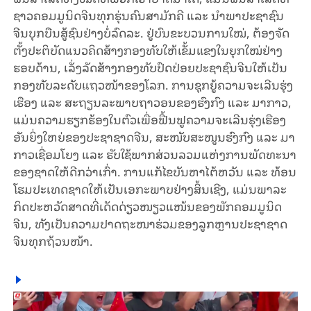
ຊາວ​ຄອມ​ມູ​ນິດ​ຈີນ​ທຸກ​ຮຸ່ນ​ຄົນສາ​ມັກ​ຄີ ແລະ ​ນຳ​ພາ​ປະ​ຊາ​ຊົນ​
ຈີນ​ບຸກ​ບືນ​ສູ້​ຊົນຢ່າງ​ບໍ່​ລົດ​ລະ. ຢູ່​ບົນ​ຂະ​ບວນ​ການ​ໃໝ່, ຕ້ອງ​ຈັດ​
ຕັ້ງ​ປະ​ຕິ​ບັດ​ແນວ​ຄິດ​ສ້າງກອງ​ທັບ​ໃຫ້​ເຂັ້ມ​ແຂງ​ໃນ​ຍຸກ​ໃໝ່​ຢ່າງ​
ຮອບ​ດ້ານ, ເລັ່ງ​ລັດ​ສ້າງກອງ​ທັບ​ປົດ​ປ່ອຍ​ປະ​ຊາ​ຊົນ​ຈີນ​ໃຫ້​ເປັນ​
ກອງ​ທັບ​ລະ​ດັບແຖວ​ໜ້າ​ຂອງ​ໂລກ. ການ​ຊຸກ​ຍູ້​ຄວາມ​ຈະ​ເລີນ​ຮຸ່ງ​
ເຮືອງ ແລະ ສະ​ຖຽນ​ລະ​ພາບ​ຖາ​ວອນ​ຂອງ​ຮົງ​ກົງ ແລະ ມາ​ກາວ,
ແມ່ນ​ຄວາມ​ຮຽກ​ຮ້ອງ​ໃນ​ຕົວ​ເພື່ອ​ຟື້ນ​ຟູ​ຄວາມ​ຈະ​ເລີນ​ຮຸ່ງ​ເຮືອງ​
ອັນ​ຍິ່ງ​ໃຫຍ່​ຂອງ​ປະ​ຊາ​ຊາດ​ຈີນ, ສະ​ໜັບ​ສະ​ໜູນ​ຮົງ​ກົງ ແລະ ມາ​
ກາວ​ເຊື່ອມ​ໂຍງ​ ແລະ ຮັບ​ໃຊ້​ພາກ​ສ່ວນ​ລວມ​ແຫ່ງ​ການ​ພັດ​ທະ​ນາ​
ຂອງ​ຊາດ​​ໃຫ້​ດີກວ່າ​ເກົ່າ. ການ​ແກ້​ໄຂ​ບັນ​ຫາ​ໄຕ້​ຫວັນ ແລະ ທ້ອນ​
ໂຮມ​ປະ​ເທດ​ຊາດ​ໃຫ້​ເປັນ​ເອ​ກະ​ພາບ​ຢ່າງ​ສິ້ນ​ເຊີງ, ແມ່ນພາ​ລະ​
ກິດປະ​ຫວັດ​ສາດ​ທີ່​ເດັດ​ດ່ຽວ​ໜຽວ​ແໜ້ນຂອງ​ພັກ​ຄອມ​ມູ​ນິດ​
ຈີນ, ທັງ​ເປັນ​ຄວາມ​ປາດ​ຖະ​ໜາ​ຮ່ວມ​ຂອງ​ລູກຫຼານ​ປະ​ຊາ​ຊາດ​
ຈີນ​ທຸກ​ຖ້ວນ​ໜ້າ.