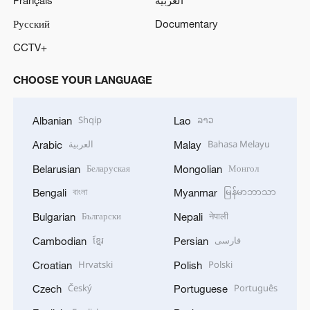
Français
العربية
Русский
Documentary
CCTV+
CHOOSE YOUR LANGUAGE
Shqip
ລາວ
Albanian
Lao
العربية
Bahasa Melayu
Arabic
Malay
Беларуская
Монгол
Belarusian
Mongolian
বাংলা
မြန်မာဘာသာ
Bengali
Myanmar
Български
नेपाली
Bulgarian
Nepali
ខ្មែរ
فارسی
Cambodian
Persian
Hrvatski
Polski
Croatian
Polish
Český
Português
Czech
Portuguese