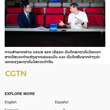
ການ​ສຳ​ພາດ​ທ່ານ ແຮນ​ສ ຈອກ ເຮີ​ຊອກ ​ບັນ​ດິດ​ສະ​ຖາ​ບັນວິ​ທະ​ຍາ​
ສາດວິ​ສະ​ວະ​ກຳ​ແຫ່ງ​ຊາດ​ເຢຍ​ລະ​ມັນ ແລະ ບັນ​ດິດ​ສັນ​ຊາດ​ຕ່າງ​ປະ​
ເທດ​ຂອງສະ​ຖາ​ບັນ​ວິ​ສະ​ວະ​ກຳ​ຈີນ
EXPLORE MORE
English
Español