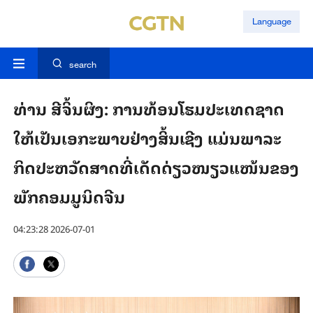
Language
search
ທ່ານ ສີ​ຈິ້ນ​ຜິງ: ການ​ທ້ອນ​ໂຮມ​ປະ​ເທດ​ຊາດ​
ໃຫ້​ເປັນ​ເອ​ກະ​ພາບ​ຢ່າງ​ສິ້ນ​ເຊີງ ແມ່ນ​ພາ​ລະ​
ກິດ​ປະ​ຫວັດ​ສາດ​ທີ່​ເດັດ​ດ່ຽວ​ໜຽວ​ແໜ້ນຂອງ​
ພັກ​ຄອມ​ມູ​ນິດ​ຈີນ​
04:23:28 2026-07-01