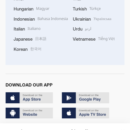
Magyar
Türkçe
Hungarian
Turkish
Bahasa Indonesia
Українська
Indonesian
Ukrainian
Italiano
اردو
Italian
Urdu
日本語
Tiếng Việt
Japanese
Vietnamese
한국어
Korean
DOWNLOAD OUR APP
Copyright © 2024 CGTN.