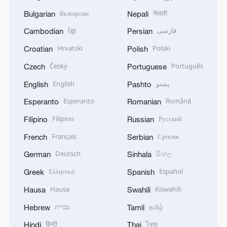
Български
नेपाली
Bulgarian
Nepali
ខ្មែរ
فارسی
Cambodian
Persian
Hrvatski
Polski
Croatian
Polish
Český
Português
Czech
Portuguese
English
پښتو
English
Pashto
Esperanto
Română
Esperanto
Romanian
Filipino
Русский
Filipino
Russian
Français
Српски
French
Serbian
Deutsch
සිංහල
German
Sinhala
Ελληνικά
Español
Greek
Spanish
Hausa
Kiswahili
Hausa
Swahili
עברית
தமிழ்
Hebrew
Tamil
हिन्दी
ไทย
Hindi
Thai