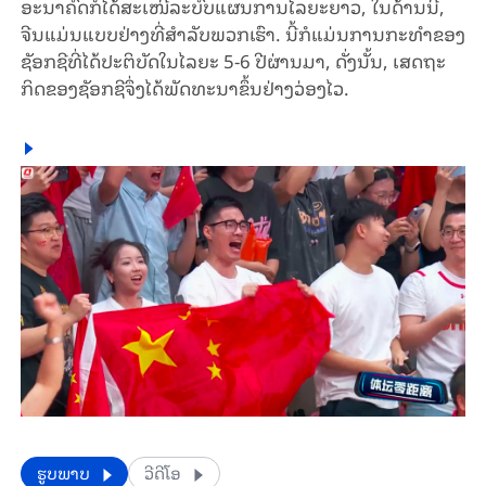
ອະ​ນາ​ຄົດກໍ​ໄດ້​ສະ​ເໜີ​ລະ​ບົບ​ແຜນການ​ໄລ​ຍະ​ຍາວ, ໃນ​ດ້ານ​ນີ້,
ຈີນ​ແມ່ນ​ແບບຢ່າງ​ທີ່ສຳ​ລັບ​ພວກ​ເຮົາ. ນີ້​ກໍ​ແມ່ນ​ການ​ກະ​ທຳ​ຂອງ​
ຊັອກ​ຊີ​ທີ່​ໄດ້​ປະ​ຕິ​ບັດ​ໃນ​ໄລ​ຍະ 5-6 ປີ​ຜ່ານ​ມາ, ດັ່ງ​ນັ້ນ, ເສດ​ຖະ​
ກິດ​ຂອງຊັອກ​ຊີ​ຈຶ່ງ​ໄດ້​ພັດ​ທະ​ນາ​ຂຶ້ນ​ຢ່າງ​ວ່ອງ​ໄວ.
​​ຮູບພາບ
ວີດີໂອ