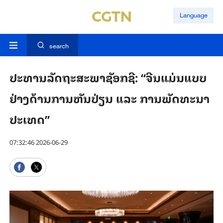
Language
search
ປະ​ທາ​ນລັດ​ຖະສະ​ພາຊັອກ​ຊີ: “ຈີນ​ແມ່ນ​ແບບ​
ຢ່າງ​ດ້ານ​ການ​ຫັນ​ປ່​ຽນ ແລະ ການພັດ​ທະ​ນາ​
ປະ​ເທດ”
07:32:46 2026-06-29