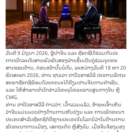
ວັນ​ທີ 9 ​ມິ​ຖຸ​ນາ 2026, ຜູ້​ນຳ​ຈີນ ແລະ ​ຊັອກ​ຊີ​ໄດ້​ຮ່​ວມ​ກັນ​ປະ​
ກາດ​ຍົກ​ລະ​ດັບ​ສາຍ​ພົວ​ພັນ​ສອງ​ຝ່າຍ​ຂຶ້ນ​ເປັນ​ຄູ່​ຮ່ວມ​​ຍຸດ​ທະ​
ສາດ​ຮອບ​ດ້ານ, ກ່ອນ​ໜ້າ​ນັ້ນ​ບໍ່​ດົນ, ລະ​ຫວ່າງວັນ​ທີ 18 ຫາ 20
ພຶດ​ສະ​ພາ 2026, ທ່ານ ຊາ​ລ​ວາ ປາ​ປົວ​ອາ​ສວີ​ລີ ປະ​ທານ​ລັດ​ຖະ​
ສະ​ພາ​​ຊັອກ​ຊີ​ພ້ອມ​ດ້ວຍ​ຄະ​ນະ​ໄດ້​ຢ້ຽມ​ຢາມ​ຈີນ​​ຕາມ​ຄຳ​ເຊີນ​,
ແລະ ໃຫ້​ສຳ​ພາດ​ຕໍ່​ນັກ​ຂ່າວວິທະຍຸໂທລະພາບສູນກາງຈີນ ຫຼື
CMG.
ທ່ານ ປາ​ປົວ​ອາ​ສ​ວີ​ລີ ກ່າວ​ວ່າ: ເວົ້າ​ລວມ​ແລ້ວ, ຂ້າ​ພະ​ເຈົ້າ​ເຫັນ​
ວ່າ​ຈີນ​ແມ່ນ​ແບບ​ຢ່າງ​ດ້ານ​ການ​ຫັນ​ປ່ຽນ ແລະ ການພັດ​ທະ​ນາ​
ປະ​ເທດ​ສຳ​ລັບ​ຊັອກ​ຊີ​ກໍ​ຄືຫຼາຍ​ປະ​ເທດ​ໃນ​ໂລກບໍ່​ວ່າ​​ໃນ​ດ້ານ​ການ​
ພັດ​ທະ​ນາ​ການ​ເມືອງ, ເສດ​ຖະ​ກິດ ຫຼື​ສັງ​ຄົມ. ເມື່ອ​ຈີນ​ຈ້ອງມອງ​