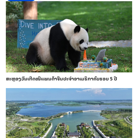
ສະຫຼອງວັນ​ເກີດ​ໝີ​ແພນ​ດ້າ​ຈີນ​ປະ​ຈຳ​ອາ​ເມ​ຣິ​ກາ​ຄົບ​ຮອບ 5 ປີ