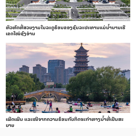
ທິວທັດທີ່ສວຍງາມໃນລະດູຮ້ອນຂອງຊົນລະປະທານແມ່ນ້ຳນານເຮີ
ເຂດໃໝ່ຊົງອ່ານ
ເພີດ​ເພີນ ແລະ​ໜີ​ຈາກ​ຄວາມ​ຮ້ອນ​ກັບ​ກິດ​ຈະ​ກຳ​ທາງ​ນ້ຳ​​ທີ່​ເຢັນ​ສະ​
ບາຍ