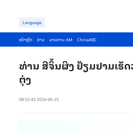
Language
ໜ້າຫຼັກ
ຂ່າວ
ລາຍ​ການ AM
ChinaABC
ທ່ານ ສີ​ຈິ້ນ​ຜິງ​ ​ຢ້ຽມ​ຢາມ​ເຮັດ
ຕຸ່ງ​
08:52:43 2026-06-25