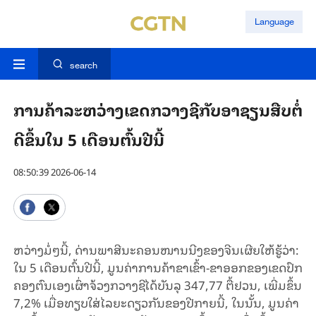
Language
search
ການ​ຄ້າ​ລະ​ຫວ່າງ​ເຂດກວາງ​ຊີ​ກັບ​ອາ​ຊຽນສືບ​ຕໍ່​
ດີ​ຂຶ້ນໃນ 5 ເດືອນ​ຕົ້ນ​ປີ​ນີ້
08:50:39 2026-06-14
ຫວ່າງ​ມໍ່ໆ​ນີ້, ດ່ານ​ພາ​ສີນ​ະ​ຄອນ​ໜານ​ນີງ​​ຂອງ​ຈີນເຜີຍ​ໃຫ້​ຮູ້​ວ່າ:
ໃນ 5 ເດືອນ​ຕົ້ນ​ປີ​ນີ້, ມູນ​ຄ່າ​ການ​ຄ້າ​ຂາ​ເຂົ້າ-​​ຂາ​ອອກ​ຂອງ​ເຂດປົກ​
ຄອງ​ຕົນ​ເອງ​ເຜົ່າ​ຈ້ວງກວາງ​ຊີ​ໄດ້​ບັນ​ລຸ 347,77 ຕື້ຢວນ, ເພີ່ມ​ຂຶ້ນ
7,2% ເມື່ອ​ທຽບ​ໃສ່​ໄລ​ຍະ​ດຽວ​ກັນ​ຂອງ​ປີ​ກາຍ​ນີ້, ​ໃນ​ນັ້ນ, ມູນ​ຄ່າ​