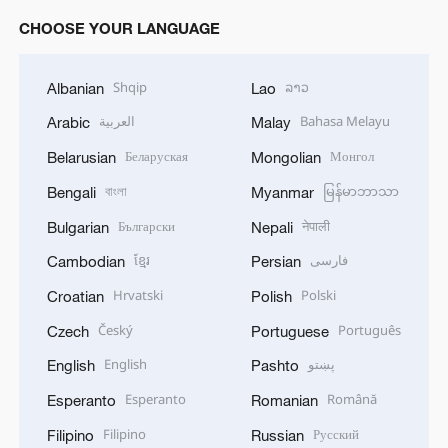
CHOOSE YOUR LANGUAGE
Shqip
ລາວ
Albanian
Lao
العربية
Bahasa Melayu
Arabic
Malay
Беларуская
Монгол
Belarusian
Mongolian
বাংলা
မြန်မာဘာသာ
Bengali
Myanmar
Български
नेपाली
Bulgarian
Nepali
ខ្មែរ
فارسی
Cambodian
Persian
Hrvatski
Polski
Croatian
Polish
Český
Português
Czech
Portuguese
English
پښتو
English
Pashto
Esperanto
Română
Esperanto
Romanian
Filipino
Русский
Filipino
Russian