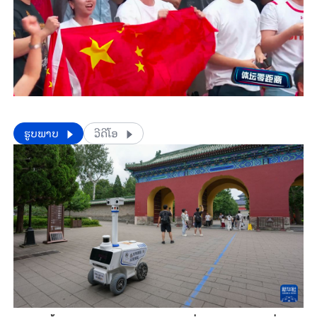
​​ຮູບພາບ
ວີດີໂອ