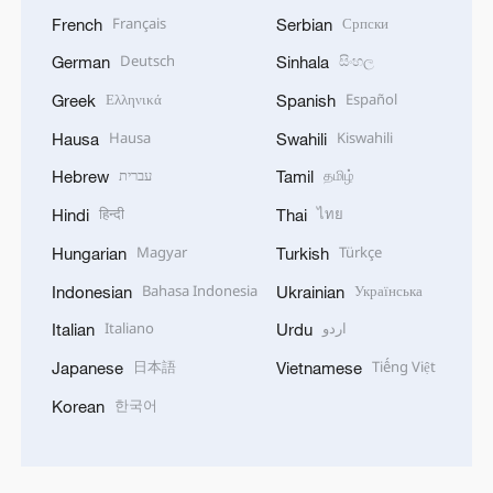
Français
Српски
French
Serbian
Deutsch
සිංහල
German
Sinhala
Ελληνικά
Español
Greek
Spanish
Hausa
Kiswahili
Hausa
Swahili
עברית
தமிழ்
Hebrew
Tamil
हिन्दी
ไทย
Hindi
Thai
Magyar
Türkçe
Hungarian
Turkish
Bahasa Indonesia
Українська
Indonesian
Ukrainian
Italiano
اردو
Italian
Urdu
日本語
Tiếng Việt
Japanese
Vietnamese
한국어
Korean