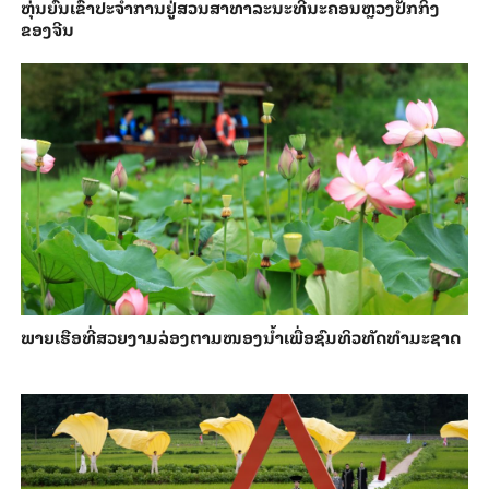
​ຫຸ່ນ​ຍົນ​ເຂົ້າ​ປະ​ຈຳ​ການ​ຢູ່​ສວນ​ສາ​ທາ​ລະ​ນະ​ທີ່​ນະ​ຄອນຫຼວງ​ປັກ​ກິ່ງ​
ຂອງ​ຈີນ
ພາຍ​ເຮືອທີ່​ສວຍ​ງາມ​ລ່ອງ​ຕາມ​​ໜອງນ້ຳ​​ເພື່ອ​ຊົມ​ທິວ​ທັດ​ທຳ​ມະ​ຊາດ