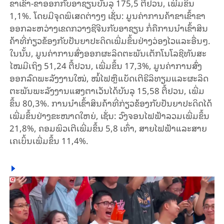
ຂາ​ເຂົ້າ-​ຂາ​ອອກ​ກັບ​ອາ​ຊຽນບັນ​ລຸ 175,5 ຕື້ຢວນ, ເພີ່ມ​ຂຶ້ນ
1,1%. ໂດຍ​ມີ​ຈຸດ​ພິ​ເສດ​ຕ່າງໆ ເຊັ່ນ: ມູນ​ຄ່າ​ການ​ຄ້າ​ຂາ​ເຂົ້າ​ຂາ​
ອອກ​ລະ​ຫວ່າງ​ເຂດກ​ວາງ​ຊີຈີນ​ກັບ​ອາ​ຊຽນ ກໍ່​ຄືການ​ນຳ​ເຂົ້າ​ສິນ​
ຄ້າ​​ທີ່​ກ່ຽວ​ຂ້ອງ​ກັບປັນ​ຍາ​ປະ​ດິດ​ເພີ່ມ​ຂຶ້ນ​ຢ່າງວ່ອງ​ໄວ​ແລະ​ອື່ນໆ.
ໃນ​ນັ້ນ, ມູນ​ຄ່າ​ການສົ່ງ​ອອກ​ຜະ​ລິດ​ຕະ​ພັນ​ເຕັກ​ໂນ​ໂລ​ຊີ​ທັນ​ສະ​
ໄໝມີ​ເຖິງ 51,24 ຕື້ຢວນ, ເພີ່ມ​ຂຶ້ນ 17,3%, ມູນ​ຄ່າ​ການ​ສົ່ງ​
ອອກ​ລົດ​ພະ​ລັງ​ງານ​ໃໝ່, ​ໝໍ້​ໄຟ​ຫຼືແບັດ​ເຕີ​ຣີ​ລິ​ທຽມ​ແລະ​ຜະ​ລິດ​
ຕະ​ພັນ​ພະ​ລັງ​ງານ​ແສງ​ຕາ​ເວັນ​ໄດ້​ບັນ​ລຸ 15,58 ຕື້ຢວນ, ເພີ່ມ​
ຂຶ້ນ 80,3%. ການ​ນຳ​ເຂົ້າ​ສິນ​ຄ້າ​ທີ່​ກ່ຽວ​ຂ້ອງ​ກັບ​ປັນ​ຍາ​ປະ​ດິດ​ໄດ້​
ເພີ່ມ​ຂຶ້ນ​ຢ່າງ​ຂະ​ໜາດ​ໃຫຍ່, ເຊັ່ນ: ວົງຈອນ​ໄຟ​ຟ້າລວມ​ເພີ່ມ​ຂຶ້ນ
21,8%, ຄອມ​ພິວ​ເຕີເພີ່ມ​ຂຶ້ນ 5,8 ເທົ່າ, ສາຍ​ໄຟ​ຟ້າ​ແລະ​ສາຍ​
ເຄ​ເບິ້ນ​ເພີ່ມ​ຂຶ້ນ 11,4%.