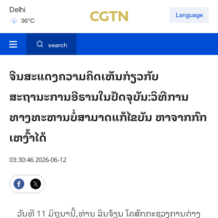
Delhi
Language
36°C
Hyderabad
42°C
search
ຈີນສະແດງຄວາມຄິດເຫັນກ່ຽວກັບ
ສະຖານະການອີຣານໃນປັດຈຸບັນ:ວິທີການ
ທາງທະຫານບໍ່ສາມາດແກ້ໄຂບັນ ຫາຈາກກົກ
ເຫງົ້າໄດ້
03:30:46 2026-06-12
ວັນທີ 11 ມິຖຸນານີ້,ທ່ານ ລິນຈ້ຽນ ໂຄສົກກະຊວງການຕ່າງ