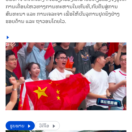
ການເຄື່ອນໄຫວທາງການທະຫານໃນທັນທີ,ກັບຄືນສູ່ການ
ສົນທະນາ ແລະ ການເຈລະຈາ ເພື່ອໃຫ້ບັນລຸການຢຸດຍິງຢ່າງ
ຮອບດ້ານ ແລະ ຖາວອນໂດຍໄວ.
​​ຮູບພາບ
ວີດີໂອ