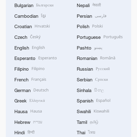
Български
नेपाली
Bulgarian
Nepali
ខ្មែរ
فارسی
Cambodian
Persian
Hrvatski
Polski
Croatian
Polish
Český
Português
Czech
Portuguese
English
پښتو
English
Pashto
Esperanto
Română
Esperanto
Romanian
Filipino
Русский
Filipino
Russian
Français
Српски
French
Serbian
Deutsch
සිංහල
German
Sinhala
Ελληνικά
Español
Greek
Spanish
Hausa
Kiswahili
Hausa
Swahili
עברית
தமிழ்
Hebrew
Tamil
हिन्दी
ไทย
Hindi
Thai