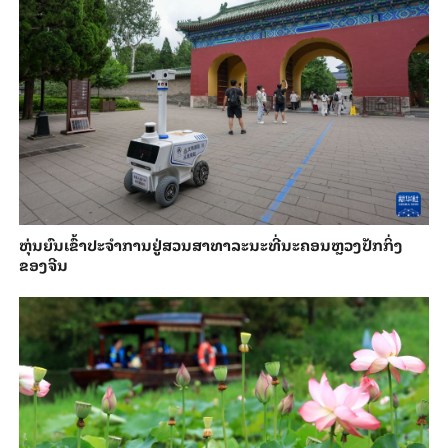
​ຫຸ່ນ​ຍົນ​ເຂົ້າ​ປະ​ຈຳ​ການ​ຢູ່​ສວນ​ສາ​ທາ​ລະ​ນະ​ທີ່​ນະ​ຄອນຫຼວງ​ປັກ​ກິ່ງ​
ຂອງ​ຈີນ