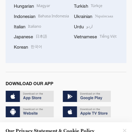
Magyar
Türkçe
Hungarian
Turkish
Bahasa Indonesia
Українська
Indonesian
Ukrainian
Italiano
اردو
Italian
Urdu
日本語
Tiếng Việt
Japanese
Vietnamese
한국어
Korean
DOWNLOAD OUR APP
Copyright © 2024 CGTN.
Our Privacy Statement & Cookie Policy