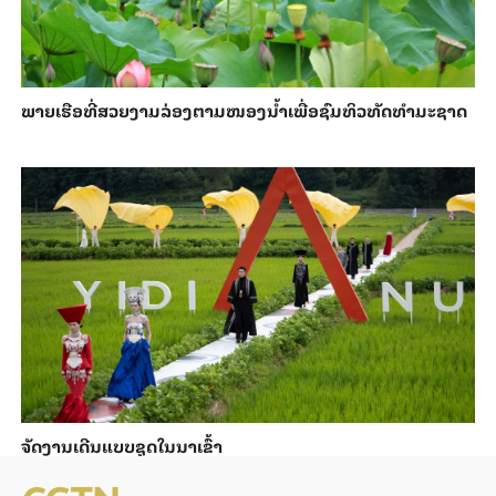
ພາຍ​ເຮືອທີ່​ສວຍ​ງາມ​ລ່ອງ​ຕາມ​​ໜອງນ້ຳ​​ເພື່ອ​ຊົມ​ທິວ​ທັດ​ທຳ​ມະ​ຊາດ
ຈັດງານເດີນແບບຊຸດໃນນາເຂົ້າ