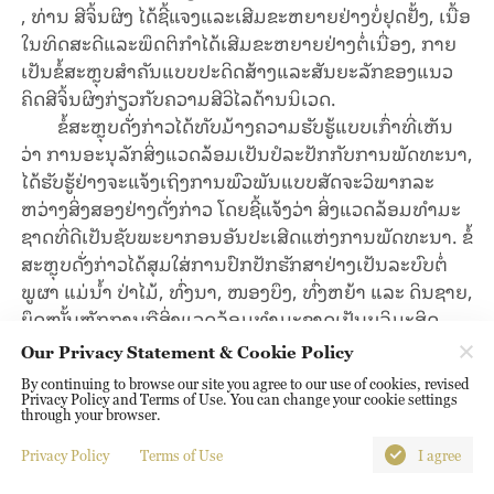
, ທ່ານ ສີ​ຈິ້ນ​ຜິງ ໄດ້​ຊີ້​ແຈງ​ແລະ​ເສີມ​ຂະ​ຫຍາຍ​ຢ່າງ​ບໍ່​ຢຸດ​ຢັ້ງ, ເນື້ອ​
ໃນ​ທິດ​ສະ​ດີ​ແລະ​ພຶດ​ຕິ​ກຳ​ໄດ້​ເສີມ​ຂະ​ຫຍາຍ​ຢ່າງ​ຕໍ່​ເນື່ອງ, ກາຍ​
ເປັນ​ຂໍ້​ສະຫຼຸບສຳ​ຄັນ​ແບບ​ປະ​ດິດ​ສ້າງ​ແລະ​ສັນ​ຍະ​ລັກ​ຂອງ​ແນວ​
ຄິດ​ສີ​ຈິ້ນ​ຜິງ​ກ່ຽວ​ກັບ​ຄວາມ​ສີ​ວິ​ໄລ​ດ້ານ​ນິ​ເວດ.
​ຂໍ້​ສະຫຼຸບ​ດັ່ງ​ກ່າວ​ໄດ້​​ທັບ​ມ້າງຄວາມ​ຮັບ​ຮູ້​ແບບ​ເກົ່າ​ທີ່​ເຫັນ​
ວ່າ ການ​ອະ​ນຸ​ລັກ​ສິ່ງ​ແວດ​ລ້ອມ​ເປັນ​ປໍ​ລະ​ປັກ​ກັບ​ການ​ພັດ​ທະ​ນາ,
ໄດ້​ຮັບ​ຮູ້​ຢ່າງ​ຈະ​ແຈ້ງ​ເຖິງ​ການ​ພົວ​ພັນ​ແບບ​ສັດ​ຈະ​ວິ​ພາກ​ລະ​
ຫວ່າງ​ສິ່ງ​ສອງ​ຢ່າງ​ດັ່ງ​ກ່າວ ໂດຍ​ຊີ້​ແຈ້ງວ່າ ສິ່ງ​ແວດ​ລ້ອມ​ທຳ​ມະ​
ຊາດ​ທີ່​ດີ​ເປັນ​ຊັບ​ພະ​ຍາ​ກອນ​ອັນ​ປະ​ເສີດ​ແຫ່ງ​ການ​ພັດ​ທະ​ນາ. ຂໍ້​
ສະຫຼຸບ​ດັ່ງ​ກ່າວ​ໄດ້​ສຸມ​ໃສ່​ການ​ປົກ​ປັກ​ຮັກ​ສາ​ຢ່າງ​ເປັນ​ລະ​ບົບ​ຕໍ່​
ພູຜາ ​ແມ່​ນ້ຳ ປ່າ​ໄມ້, ທົ່ງ​ນາ, ໜອງ​ບຶງ, ທົ່ງ​ຫຍ້າ ​ແລະ ດິນ​ຊາຍ,
ຍຶດ​ໝັ້ນ​ຫຼັກ​ການ​ຖື​ສິ່ງ​ແວດ​ລ້ອມ​ທຳ​ມະ​ຊາດ​ເປັນ​​ບຸ​ລິ​ມະ​ສິດ,
ການ​ພັດ​ທະ​ນາ​ແບບ​ສີ​ຂຽວ, ປະ​ຖິ້ມ​ຮູບ​ແບບ​ການ​ພັດ​ທະ​ນາ​
Our Privacy Statement & Cookie Policy
ແບບ​ທຸ້ມ​ເທ​ປັດ​ໄຈ​ການ​ຜະ​ລິດ​ຫຼວງ​ຫຼາຍ, ປະ​ສານ​ສົມ​ທົບ​ການ​
By continuing to browse our site you agree to our use of cookies, revised
ອະ​ນຸ​ລັກ​ສິ່ງ​ແວດ​ລ້ອມ​ທຳ​ມະ​ຊາດ, ປັບ​ປຸງ​ຊີ​ວິດ​ການ​ເປັນ​ຢູ່​ຂອງ​
Privacy Policy and Terms of Use. You can change your cookie settings
through your browser.
ປະ​ຊ​າ​ຊົນ ແລະ ​ການ​ສ້າງ​ສາ​ເສດ​ຖະ​ກິດ​ໄປ​ຄຽງ​ຄູ່​ກັນ, ຊຸກ​ຍູ້​ຊັບ​
ພະ​ຍາ​ກອນ​ສິ່ງ​ແວດ​ລ້ອມ​ທຳ​ມະ​ຊາດ​ຫັນ​ເປັນ​ອຸດ​ສາ​ຫະ​ກຳ​ສີ​ຂ​
Privacy Policy
Terms of Use
I agree
ຽວ​ເຊັ່ນ: ກະ​ສິ​ກຳ​ຊີ​ວະ​ພາບ,ວັດ​ທະ​ນະ​ທຳ​ແລະ​ທ່ອງ​ທ່ຽວ​ແບບ​