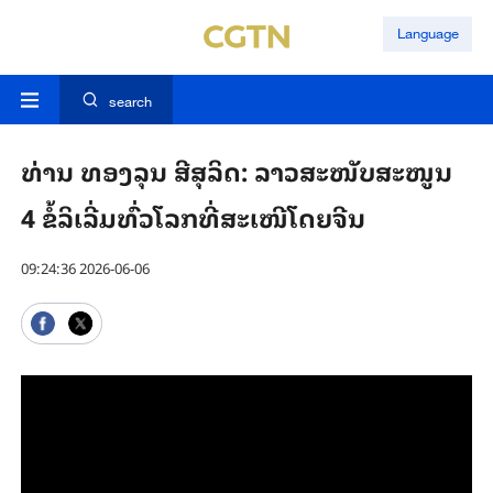
Language
search
ທ່ານ ທອງລຸນ ສີສຸລິດ: ລາວສະໜັບສະໜູນ
4 ຂໍ້ລິເລີ່ມທົ່ວໂລກທີ່ສະເໜີໂດຍຈີນ
09:24:36 2026-06-06