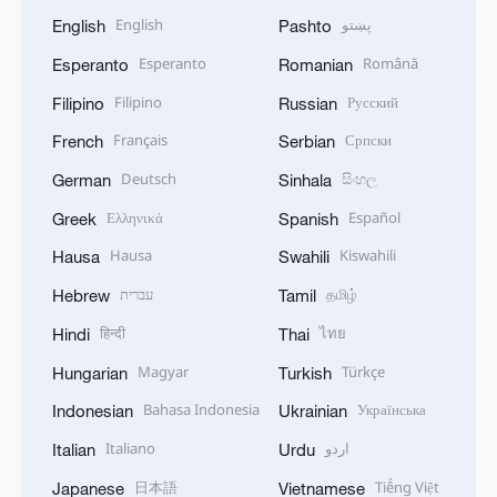
English
پښتو
English
Pashto
Esperanto
Română
Esperanto
Romanian
Filipino
Русский
Filipino
Russian
Français
Српски
French
Serbian
Deutsch
සිංහල
German
Sinhala
Ελληνικά
Español
Greek
Spanish
Hausa
Kiswahili
Hausa
Swahili
עברית
தமிழ்
Hebrew
Tamil
हिन्दी
ไทย
Hindi
Thai
Magyar
Türkçe
Hungarian
Turkish
Bahasa Indonesia
Українська
Indonesian
Ukrainian
Italiano
اردو
Italian
Urdu
日本語
Tiếng Việt
Japanese
Vietnamese