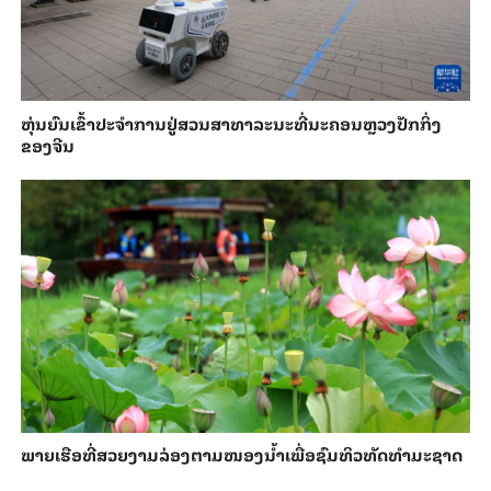
​ຫຸ່ນ​ຍົນ​ເຂົ້າ​ປະ​ຈຳ​ການ​ຢູ່​ສວນ​ສາ​ທາ​ລະ​ນະ​ທີ່​ນະ​ຄອນຫຼວງ​ປັກ​ກິ່ງ​
ຂອງ​ຈີນ
ພາຍ​ເຮືອທີ່​ສວຍ​ງາມ​ລ່ອງ​ຕາມ​​ໜອງນ້ຳ​​ເພື່ອ​ຊົມ​ທິວ​ທັດ​ທຳ​ມະ​ຊາດ