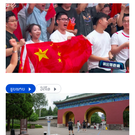
​​ຮູບພາບ
ວີດີໂອ