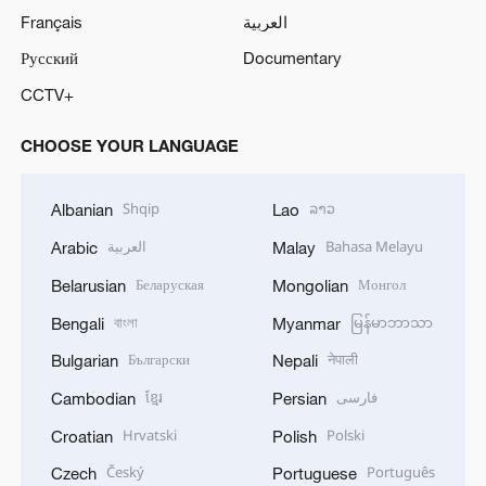
Français
العربية
Русский
Documentary
CCTV+
CHOOSE YOUR LANGUAGE
Shqip
ລາວ
Albanian
Lao
العربية
Bahasa Melayu
Arabic
Malay
Беларуская
Монгол
Belarusian
Mongolian
বাংলা
မြန်မာဘာသာ
Bengali
Myanmar
Български
नेपाली
Bulgarian
Nepali
ខ្មែរ
فارسی
Cambodian
Persian
Hrvatski
Polski
Croatian
Polish
Český
Português
Czech
Portuguese