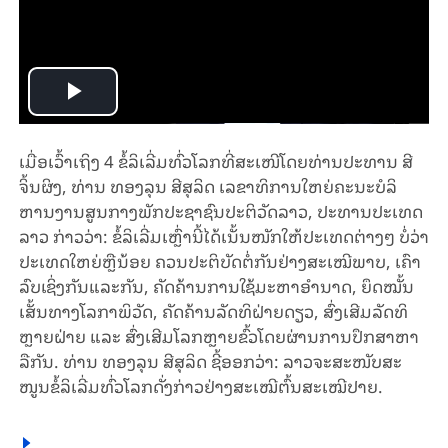
Play
Video
ເມື່ອ​ເວົ້າ​ເຖິງ 4 ຂໍ້​ລິ​ເລີ່ມທົ່ວ​ໂລກ​ທີ່​ສະ​ເໜີໂດຍ​ທ່ານປະ​ທານ ສີ​
ຈິ້ນ​ຜິງ, ທ່ານ ທອງ​ລຸນ​ ສີ​ສຸ​ລິດ ເລ​ຂາ​ທິ​ການ​ໃຫຍ່​ຄະ​ນະ​ບໍ​ລິ​
ຫານ​ງານ​ສູນ​ກາງ​ພັກ​ປະ​ຊາ​ຊົນ​ປະ​ຕິ​ວັດ​ລາວ, ປະ​ທານ​ປະ​ເທດ​
ລາວ ກ່າວ​ວ່າ: ຂໍ້​ລິ​ເລີ່ມ​ເຫຼົ່າ​ນີ້​ໄດ້​ເນັ້ນໜັກ​ໃຫ້​ປະ​ເທດ​ຕ່າງໆ ບໍ່​ວ່າ​
ປະ​ເທດ​ໃຫຍ່ຫຼື​ນ້ອຍ ຄວນ​ປະ​ຕິ​ບັດຕໍ່​ກັນ​ຢ່າງ​ສະ​ເໝີ​ພາບ​, ເຄົາ​
ລົບ​ເຊິ່ງ​ກັນ​ແລະ​ກັນ, ຄັດ​ຄ້ານການ​ໃຊ້​ມະ​ຫາ​ອຳ​ນາດ, ຍຶດ​ໝັ້ນ​
ເສັ້ນ​ທາງ​ໂລ​ກາ​ພິ​ວັດ, ຄັດ​ຄ້ານ​ລັດ​ທິ​ຝ່າຍ​ດຽວ, ສົ່ງ​ເສີມ​ລັດ​ທິ
ຫຼາຍ​ຝ່າຍ ແລະ ສົ່ງ​ເສີມໂລກຫຼາຍ​ຂົ້ວ​ໂດຍ​ຜ່ານ​ການ​ປຶກ​ສາ​ຫາ​
ລື​ກັນ. ທ່ານ ທອງ​ລຸນ ສີ​ສຸ​ລິດ ຊີ້​ອອກວ່າ: ລາວ​ຈະສະ​ໜັບ​ສະ​
ໜູນຂໍ້​ລິ​ເລີ່ມທົ່ວ​ໂລກດັ່ງ​ກ່າວ​ຢ່າງ​ສະ​ເໝີ​ຕົ້ນ​ສະ​ເໝີ​ປາຍ.