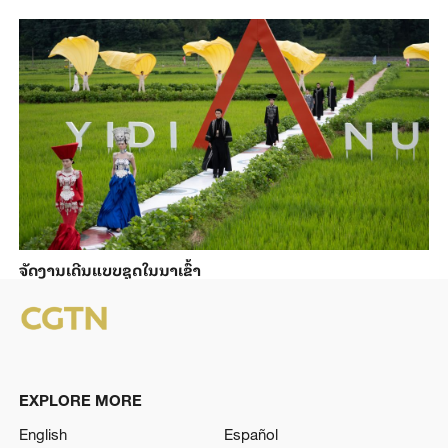
ຈັດງານເດີນແບບຊຸດໃນນາເຂົ້າ
EXPLORE MORE
English
Español