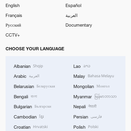
English
Español
Français
العربية
Русский
Documentary
CCTV+
CHOOSE YOUR LANGUAGE
Shqip
ລາວ
Albanian
Lao
العربية
Bahasa Melayu
Arabic
Malay
Беларуская
Монгол
Belarusian
Mongolian
বাংলা
မြန်မာဘာသာ
Bengali
Myanmar
Български
नेपाली
Bulgarian
Nepali
ខ្មែរ
فارسی
Cambodian
Persian
Hrvatski
Polski
Croatian
Polish