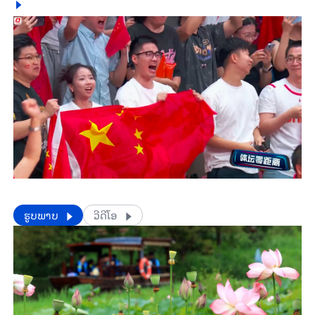
​​ຮູບພາບ
ວີດີໂອ