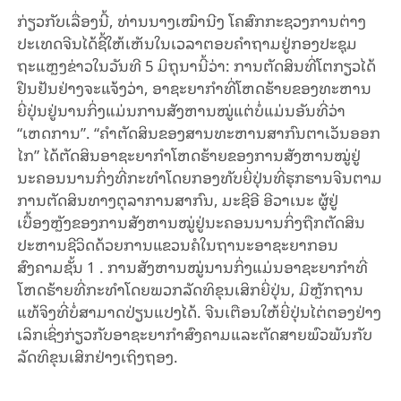
ກ່ຽວກັບເລື່ອງນີ້, ທ່ານນາງເໝົານີງ ໂຄສົກກະຊວງການຕ່າງ
ປະເທດຈີນໄດ້ຊີ້ໃຫ້ເຫັນໃນເວລາຕອບຄຳຖາມຢູ່ກອງປະຊຸມ
ຖະແຫຼງຂ່າວໃນວັນທີ 5 ມິຖຸນານີ້ວ່າ: ການຕັດສິນທີ່ໂຕກຽວໄດ້
ຢືນຢັນຢ່າງຈະແຈ້ງວ່າ, ອາຊະຍາກຳທີ່ໂຫດຮ້າຍຂອງທະຫານ
ຍີ່ປຸ່ນຢູ່ນານກິ່ງແມ່ນການສັງຫານໝູ່ແຕ່ບໍ່ແມ່ນອັນທີ່ວ່າ
“ເຫດການ”. “ຄຳຕັດສິນຂອງສານທະຫານສາກົນຕາເວັນອອກ
ໄກ” ໄດ້ຕັດສິນອາຊະຍາກຳໂຫດຮ້າຍຂອງການສັງຫານໝູ່ຢູ່
ນະຄອນນານກິ່ງທີ່ກະທຳໂດຍກອງທັບຍີ່ປຸ່ນທີ່ຮຸກຮານຈີນຕາມ
ການຕັດສິນທາງຕຸລາການສາກົນ, ມະຊີອີ ອີວາເນະ ຜູ້ຢູ່
ເບື້ອງຫຼັງຂອງການສັງຫານໝູ່ຢູ່ນະຄອນນານກິ່ງຖືກຕັດສິນ
ປະຫານຊີວິດດ້ວຍການແຂວນຄໍໃນຖານະອາຊະຍາກອນ
ສົງຄາມຊັ້ນ 1 . ການສັງຫານໝູ່ນານກິ່ງແມ່ນອາຊະຍາກຳທີ່
ໂຫດຮ້າຍທີ່ກະທຳໂດຍພວກລັດທິຂຸນເສິກຍີ່ປຸ່ນ, ມີຫຼັກຖານ
ແທ້ຈິງທີ່ບໍ່ສາມາດປ່ຽນແປງໄດ້. ຈີນເຕືອນໃຫ້ຍີ່ປຸ່ນໄຕ່ຕອງຢ່າງ
ເລິກເຊິ່ງກ່ຽວກັບອາຊະຍາກຳສົງຄາມແລະຕັດສາຍພົວພັນກັບ
ລັດທິຂຸນເສິກຢ່າງເຖິງຖອງ.