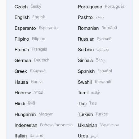
Český
Português
Czech
Portuguese
English
پښتو
English
Pashto
Esperanto
Română
Esperanto
Romanian
Filipino
Русский
Filipino
Russian
Français
Српски
French
Serbian
Deutsch
සිංහල
German
Sinhala
Ελληνικά
Español
Greek
Spanish
Hausa
Kiswahili
Hausa
Swahili
עברית
தமிழ்
Hebrew
Tamil
हिन्दी
ไทย
Hindi
Thai
Magyar
Türkçe
Hungarian
Turkish
Bahasa Indonesia
Українська
Indonesian
Ukrainian
Italiano
اردو
Italian
Urdu