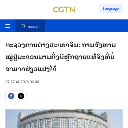
Language
search
ກະຊວງການຕ່າງປະເທດຈີນ: ການສັງຫານ
ໝູ່ຢູ່ນະຄອນນານກິ່ງມີຫຼັກຖານແທ້ຈິງທີ່ບໍ່
ສາມາດປ່ຽວແປງໄດ້
07:27:42 2026-06-06