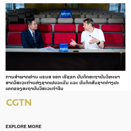
ການ​ສຳ​ພາດ​ທ່ານ ແຮນ​ສ ຈອກ ເຮີ​ຊອກ ​ບັນ​ດິດ​ສະ​ຖາ​ບັນວິ​ທະ​ຍາ​
ສາດວິ​ສະ​ວະ​ກຳ​ແຫ່ງ​ຊາດ​ເຢຍ​ລະ​ມັນ ແລະ ບັນ​ດິດ​ສັນ​ຊາດ​ຕ່າງ​ປະ​
ເທດ​ຂອງສະ​ຖາ​ບັນ​ວິ​ສະ​ວະ​ກຳ​ຈີນ
EXPLORE MORE