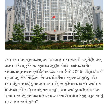
ຕາມການລາຍງານລະບຸວ່າ: ນະຄອນນາກາຊາກິຂອງຍີ່ປຸ່ນວາງ
ແຜນຈະປັບປຸງປ້າຍວາງສະແດງຢູ່ຫໍພິພິທະພັນລະເບີດ
ປະລະມະນູນາກາຊາກິໃຫ້ສຳເລັດພາຍໃນປີ 2026 . ມີບຸກຄົນທີ່
ກ່ຽວຂ້ອງເຜີຍໃຫ້ຮູ້ວ່າ: ຂໍ້ຄວາມໃນປ້າຍວາງສະແດງກ່ຽວກັບ
ການສັງຫານໝູ່ຢູ່ນະຄອນນານກິ່ງຂອງຈີນຕາມແຜນຈະບໍ່ນຳ
ໃຊ້ຄຳສັບ ທີ່ວ່າ “ການສັງຫານໝູ່” , ໂດຍຈະປ່ຽນເປັນອັນທີ່ວ່າ
“ເຫດການສັງຫານສາມັນຊົນແລະຊະເລີຍເສິກຢ່າງຫຼວງຫຼາຍຢູ່
ນະຄອນນານກິ່ງຈີນ”.