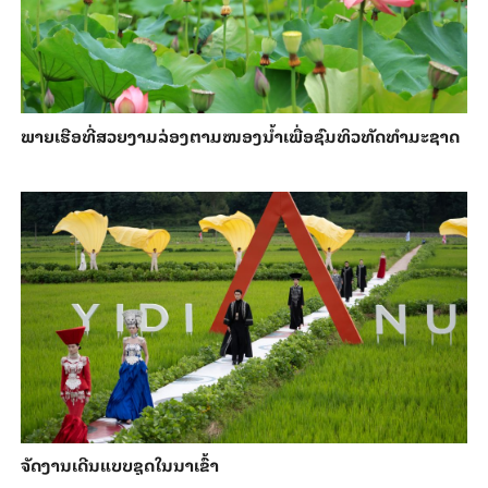
ພາຍ​ເຮືອທີ່​ສວຍ​ງາມ​ລ່ອງ​ຕາມ​​ໜອງນ້ຳ​​ເພື່ອ​ຊົມ​ທິວ​ທັດ​ທຳ​ມະ​ຊາດ
ຈັດງານເດີນແບບຊຸດໃນນາເຂົ້າ