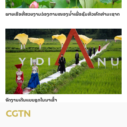
ພາຍ​ເຮືອທີ່​ສວຍ​ງາມ​ລ່ອງ​ຕາມ​​ໜອງນ້ຳ​​ເພື່ອ​ຊົມ​ທິວ​ທັດ​ທຳ​ມະ​ຊາດ
ຈັດງານເດີນແບບຊຸດໃນນາເຂົ້າ