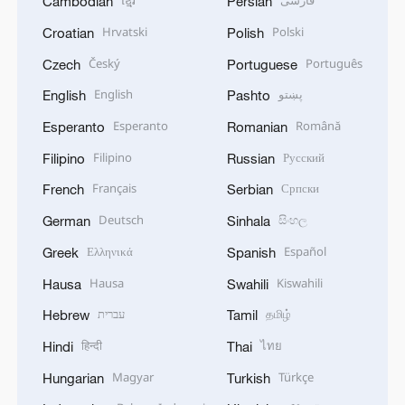
Cambodian
Persian
Hrvatski
Polski
Croatian
Polish
Český
Português
Czech
Portuguese
English
پښتو
English
Pashto
Esperanto
Română
Esperanto
Romanian
Filipino
Русский
Filipino
Russian
Français
Српски
French
Serbian
Deutsch
සිංහල
German
Sinhala
Ελληνικά
Español
Greek
Spanish
Hausa
Kiswahili
Hausa
Swahili
עברית
தமிழ்
Hebrew
Tamil
हिन्दी
ไทย
Hindi
Thai
Magyar
Türkçe
Hungarian
Turkish