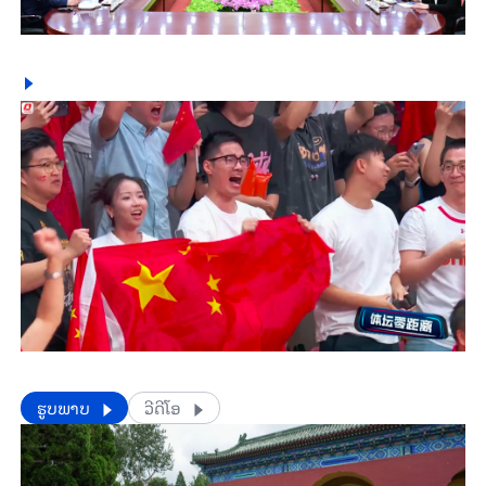
​​ຮູບພາບ
ວີດີໂອ