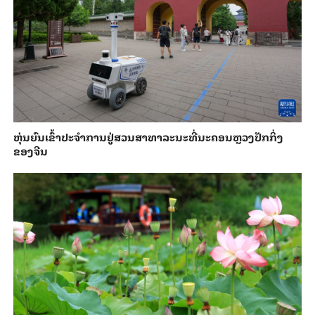
​ຫຸ່ນ​ຍົນ​ເຂົ້າ​ປະ​ຈຳ​ການ​ຢູ່​ສວນ​ສາ​ທາ​ລະ​ນະ​ທີ່​ນະ​ຄອນຫຼວງ​ປັກ​ກິ່ງ​
ຂອງ​ຈີນ