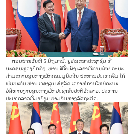
ຕອນບ່າຍວັນທີ 5 ມິຖຸນານີ້, ຢູ່ຫໍສະພາປະຊາຊົນ ທີ່
ນະຄອນຫຼວງປັກກິ່ງ, ທ່ານ ສີຈິ້ນຜິງ ເລຂາທິການໃຫຍ່ຄະນະ
ກຳມະການສູນກາງພັກຄອມມູນິດຈີນ ປະທານປະເທດຈີນ ໄດ້
ພົບປະກັບ ທ່ານ ທອງລຸນ ສີສຸລິດ ເລຂາທິການໃຫຍ່ຄະນະ
ບໍລິຫານງານສູນກາງພັກປະຊາຊົນປະຕິວັດລາວ, ປະທານ
ປະເທດລາວທີ່ມາຢ້ຽມ ຢາມຈີນທາງລັດຖະກິດ.