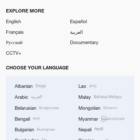
EXPLORE MORE
English
Español
Français
العربية
Русский
Documentary
CCTV+
CHOOSE YOUR LANGUAGE
Shqip
ລາວ
Albanian
Lao
العربية
Bahasa Melayu
Arabic
Malay
Беларуская
Монгол
Belarusian
Mongolian
বাংলা
မြန်မာဘာသာ
Bengali
Myanmar
Български
नेपाली
Bulgarian
Nepali
ខ្មែរ
فارسی