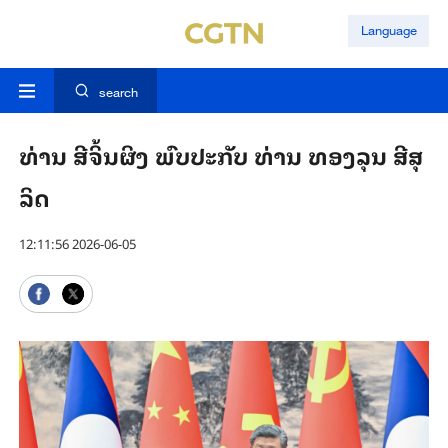
Language
search
ທ່ານ ສີຈິ້ນຜິງ ພົບປະກັບ ທ່ານ ທອງລຸນ ສີສຸ
ລິດ
12:11:56 2026-06-05